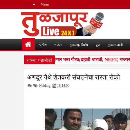
Menu
प्रदेश
राजरंग
तुळजापुर विशेष
युवा
तुळजाभवानी
ताज्या घडामोडी
ंजारा समाजातील गुणवंतांचा होणार भव्य गौरव;दहावी-बारावी, NEET, राज्यस्तरीय
अणदूर येथे शेतकरी संघटनेचा रास्ता रोको
Naldurg
18:14:00