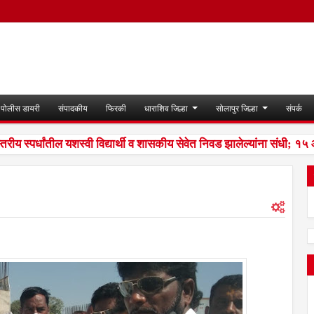
पोलीस डायरी
संपादकीय
फिरकी
धाराशिव जिल्हा
सोलापुर जिल्हा
संपर्क
 स्पर्धांतील यशस्वी विद्यार्थी व शासकीय सेवेत निवड झालेल्यांना संधी; १५ ऑ