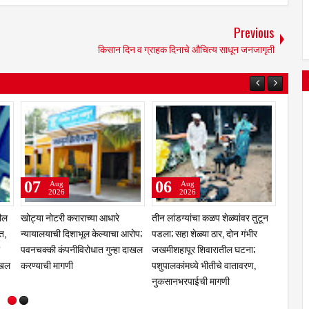
Previous
किसान दिन व ग्राहक दिनाचे औचित्य साधून जनजागृती
08
07
Aug
Aug
2026
2026
ावली;
शहाबाज काझी यांचा नळदुर्गमध्ये
एसआयआर मोहीम : नळदुर्ग शहरातील
ू,
जल्लोषात नागरी सत्कार; हैदर कुरेशी
३,९२४ मतदारांची नावे वगळलीमयत,
र
मित्र परिवाराचा पुढाकार; फटाक्यांची
दुबार, स्थलांतरित व न सापडलेल्या
आतषबाजी, घोषणांनी शहर दणाणले
मतदारांची छाननी; दावे-हरकती दाखल
करण्याचे आवाहन