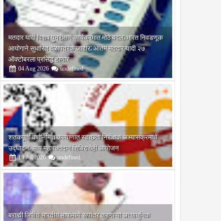
मतदार यादी विशेष पुनरीक्षण कार्यक्रमात मोठे बदल; भारत निवडणूक
आयोगाने सुधारित वेळापत्रक जाहीर; अंतिम मतदार यादी २७
ऑक्टोबरला प्रसिद्ध होणार
04
Aug
2026
undefined
शतकपूर्ती वर्षानिमित्त कल्याणात स्वच्छता निरीक्षक अभ्यासक्रमाचे
उद्घाटन; भव्य महारक्तदान शिबिराचेही आयोजन
19
Jul
2026
undefined
ब्राह्मी लिपीचे भारतीय भाषांमध्ये रूपांतर करणाऱ्या अत्याधुनिक