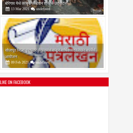
आयोजन
09
Feb
2021
undefined
श्री मल्लिकार्जुन प्रशालेकडून उमाकांत गाढवे यांचा सत्कार
25
Mar
2021
undefined
LIKE ON FACEBOOK
भारतीय जनता पक्ष चिटणीसपदी उमाकांत गाढवे यांची निवड
19
Mar
2021
undefined