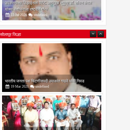
उपकरणाच्या डिझाईनला पेटंट; अणदूरचे सुपुत्र डॉ. सचिन कंदले
यांच्या संशोधनाला राष्ट्रीय गौरव
15
Jul
2026
undefined
सोलापूर जिल्हा
बोरेगाव येथे कांचन फौंडेशन शाखेचे उद्घाटन
13
Mar
2021
undefined
सोलापूर जिल्हा वृत्तपत्र लेखकमंच कडून वार्षिक पत्रलेखन स्पर्धेचे