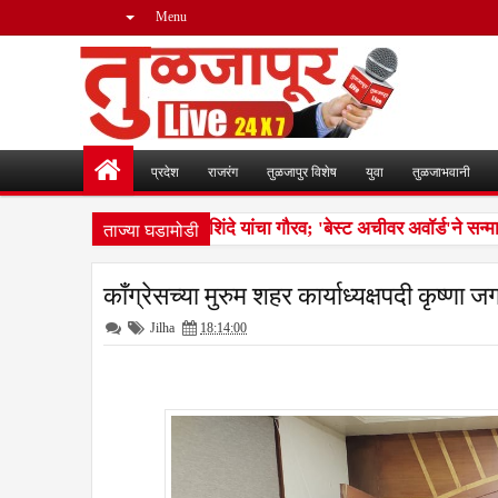
Menu
प्रदेश
राजरंग
तुळजापुर विशेष
युवा
तुळजाभवानी
ताज्या घडामोडी
ाष्ट्रीय पातळीवर डॉ. शिवाजी शिंदे यांचा गौरव; 'बेस्ट अचीवर अवॉर्ड'ने सन्मान
काँग्रेसच्या मुरुम शहर कार्याध्यक्षपदी कृष्णा ज
Jilha
18:14:00