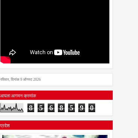
रविवार, दिनांक 9 ऑगस्ट 2026
आपला आगमन क्रमांक
8
5
6
8
5
9
0
प्रदेश