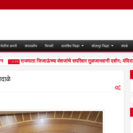
पोलीस डायरी
संपादकीय
फिरकी
धाराशिव जिल्हा
सोलापुर जिल्हा
संपर्क
राजमाता जिजाऊंच्या वंशजांचे सपरिवार तुळजाभवानी दर्शन; मंदिरात स
7:34 PM
गदाळे