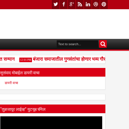
न्मान
बंजारा समाजातील गुणवंतांचा होणार भव्य गौरव;दहावी-बारावी, 
12:01 PM
सुसंवाद मोबाईल डायरी वाचा
डायरी वाचा
“तुळजापूर लाईव्ह” युटयूब चॅनेल