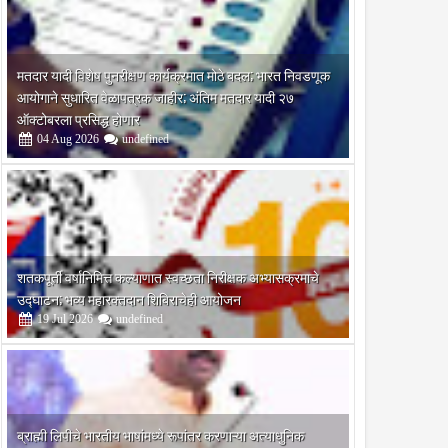
मतदार यादी विशेष पुनरीक्षण कार्यक्रमात मोठे बदल; भारत निवडणूक
आयोगाने सुधारित वेळापत्रक जाहीर; अंतिम मतदार यादी २७
ऑक्टोबरला प्रसिद्ध होणार
04
Aug
2026
undefined
शतकपूर्ती वर्षानिमित्त कल्याणात स्वच्छता निरीक्षक अभ्यासक्रमाचे
उद्घाटन; भव्य महारक्तदान शिबिराचेही आयोजन
19
Jul
2026
undefined
ब्राह्मी लिपीचे भारतीय भाषांमध्ये रूपांतर करणाऱ्या अत्याधुनिक