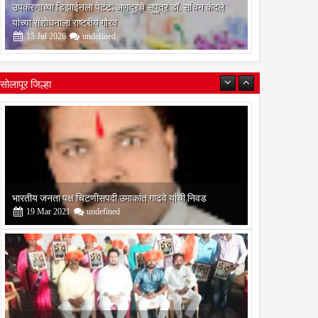
उपकरणाच्या डिझाईनला पेटंट; अणदूरचे सुपुत्र डॉ. सचिन कंदले
यांच्या संशोधनाला राष्ट्रीय गौरव
15
Jul
2026
undefined
सोलापूर जिल्हा
बोरेगाव येथे कांचन फौंडेशन शाखेचे उद्घाटन
13
Mar
2021
undefined
सोलापूर जिल्हा वृत्तपत्र लेखकमंच कडून वार्षिक पत्रलेखन स्पर्धेचे