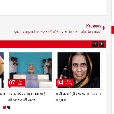
Previous
इतर राज्याप्रमाणे महाराष्ट्रातही कोरोना लस मोफत द्या - ॲड. रेवण भोसले
01
24
Nov
Apr
2021
2021
ा
दिवाळीच्या पार्श्वभूमीवर बाजारपेठ
कोरोनाचा वाढत्या प्रादुर्भावामुळे उमरगा
ांचा
सजली; मात्र यंदा महागाईचे सावट
विभागातील 24 गावांच्या सीमा बंदीचा
आदेश जारी