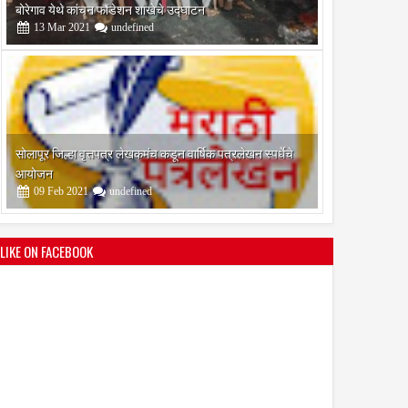
आयोजन
09
Feb
2021
undefined
श्री मल्लिकार्जुन प्रशालेकडून उमाकांत गाढवे यांचा सत्कार
25
Mar
2021
undefined
LIKE ON FACEBOOK
भारतीय जनता पक्ष चिटणीसपदी उमाकांत गाढवे यांची निवड
19
Mar
2021
undefined