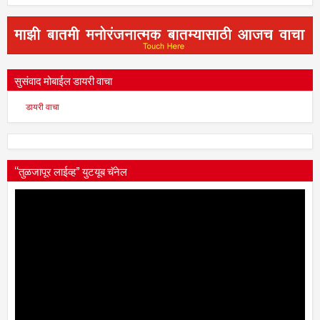
सुसंवाद मोबाईल डायरी वाचा
डायरी वाचा
“तुळजापूर लाईव्ह” युटयूब चॅनेल