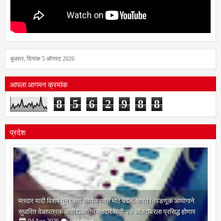
बुधवार, दिनांक 5 ऑगस्ट 2026
आपला आगमन क्रमांक
8
5
6
2
9
8
8
प्रदेश
मतदार यादी विशेष पुनरीक्षण कार्यक्रमात मोठे बदल; भारत निवडणूक आयोगाने