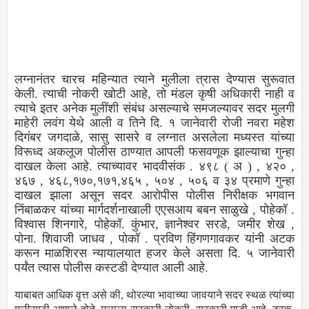
लग्नानंतर चारच महिन्यात त्याने मुलीला त्रास देण्यास सुरूवात
केली. त्याची नोकरी खोटी आहे, तो मंडल कृषी अधिकारी नाही व
त्याचे इतर अनेक मुलींशी संबंध असल्याचे समजल्यावर सदर मुलगी
माहेरी लवंग येथे आली व तिने दि. १ जानेवारी रोजी नवरा महेश
दिगंबर जगदाळे, सासु सासरे व लग्नात असलेला मध्यस्त यांच्या
विरूध्द अकलूज पोलीस ठाण्यात आपली फसवणूक झाल्याचा गुन्हा
दाखल केला आहे. त्याच्यावर भादवीसंक . ४९८ ( अ ) , ४२० ,
४६७ , ४६८,१७०,१७१,४६५ , ५०४ , ५०६ व ३४ प्रमाणे गुन्हा
दाखल झाला असून सदर आरोपीस पोलीस निरीक्षक भगवान
निंबाळकर यांच्या मार्गदर्शनाखाली एएसआय बबन साळुखे , पोहेकॉ .
विश्वास शिनगारे, पोहेकॉ. कुंभार, ज्ञानेश्वर सरडे, जमीर शेख ,
पोना. शिवाजी जाधव , पोकॉ . प्रविण हिंगणगावकर यांनी अटक
करून माळशिरस न्यायालयात हजर केले असता दि. ५ जानेवारी
पर्यंत त्यास पोलीस कस्टडी देण्यात आली आहे.
याबाबत आधिक वृत्त असे की, थोरल्या भावाच्या जावयाने सदर स्थळ त्यांच्या