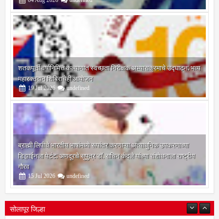
सुधारित वेळापत्रक जाहीर; अंतिम मतदार यादी २७ ऑक्टोबरला प्रसिद्ध होणार
04
Aug
2026
undefined
शतकपूर्ती वर्षानिमित्त कल्याणात स्वच्छता निरीक्षक अभ्यासक्रमाचे उद्घाटन; भव्य
महारक्तदान शिबिराचेही आयोजन
19
Jul
2026
undefined
ब्राह्मी लिपीचे भारतीय भाषांमध्ये रूपांतर करणाऱ्या अत्याधुनिक उपकरणाच्या
डिझाईनला पेटंट; अणदूरचे सुपुत्र डॉ. सचिन कंदले यांच्या संशोधनाला राष्ट्रीय
गौरव
15
Jul
2026
undefined
सोलापूर जिल्हा