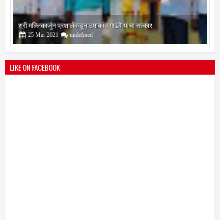
श्री मल्लिकार्जुन प्रशालेकडून उमाकांत गाढवे यांचा सत्कार
25
Mar
2021
undefined
LIKE ON FACEBOOK
भारतीय जनता पक्ष चिटणीसपदी उमाकांत गाढवे यांची निवड
19
Mar
2021
undefined