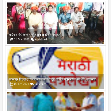
बोरेगाव येथे कांचन फौंडेशन शाखेचे उद्घाटन
13
Mar
2021
undefined
सोलापूर जिल्हा वृत्तपत्र लेखकमंच कडून वार्षिक पत्रलेखन स्पर्धेचे आयोजन
09
Feb
2021
undefined