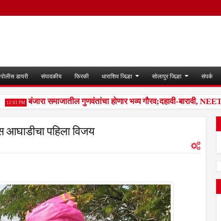
पोलीस डायरी
संपादकीय
फिरकी
धाराशिव जिल्हा
सोलापुर जिल्हा
संपर्क
बंजारा समाजातील गुणवंतांचा होणार भव्य गौरव;दहावी-बारावी, NEET, राज्
:01 PM
ास आघाडीचा पहिला विजय