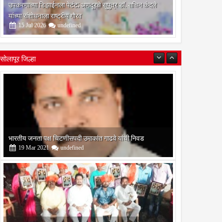
उपकरणाच्या डिझाईनला पेटंट; अणदूरचे सुपुत्र डॉ. सचिन कंदले
यांच्या संशोधनाला राष्ट्रीय गौरव
15
Jul
2026
undefined
सोलापूर जिल्हा
बोरेगाव येथे कांचन फौंडेशन शाखेचे उद्घाटन
13
Mar
2021
undefined
सोलापूर जिल्हा वृत्तपत्र लेखकमंच कडून वार्षिक पत्रलेखन स्पर्धेचे