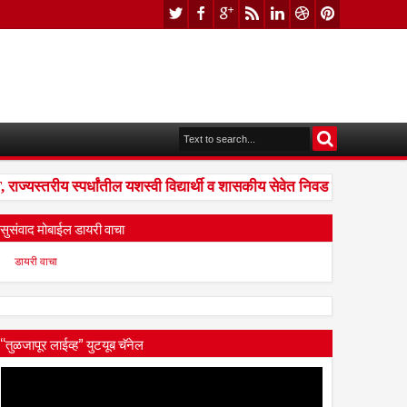
यस्तरीय स्पर्धांतील यशस्वी विद्यार्थी व शासकीय सेवेत निवड झालेल्यांना संध
सुसंवाद मोबाईल डायरी वाचा
डायरी वाचा
“तुळजापूर लाईव्ह” युटयूब चॅनेल