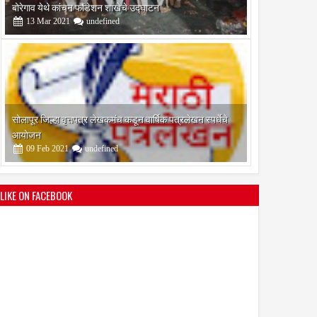
आयोजन
09
Feb
2021
undefined
श्री मल्लिकार्जुन प्रशालेकडून उमाकांत गाढवे यांचा सत्कार
25
Mar
2021
undefined
LIKE ON FACEBOOK
भारतीय जनता पक्ष चिटणीसपदी उमाकांत गाढवे यांची निवड
19
Mar
2021
undefined