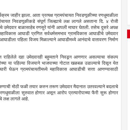
र्यक्रम जाहीर झाला. आता प्रत्यक्ष ग्रामपंचायत निवडणूकीच्या रणधुमाळीला
चायत निवडणूकीकडे संपूर्ण जिल्ह्याचे लक्ष लागले असताना दि. ४ रोजी
पाचे उमेदवार बाळासाहेब रणसुरे यांनी आपली माघार घेतली. तसेच दुसरे अपक्ष
े महाविकास आघाडी प्रणित सर्वधर्मसमभाव ग्रामविकास आघाडीचे उमेदवार
 आघाडीला पहिला विजय मिळाल्याने आघाडीमध्ये आनंदाचे वातावरण निर्माण
असून राहिलेले दहा उमेदवारही बहुमताने निवडून आणणार असल्याचा संकल्प
या या पहिल्या विजयाने भाजपाच्या गोटात खळबळ उडाल्याचे दिसून येत
घारी घेऊन ग्रामपंचायतीमध्ये महाविकास आघाडीची सत्ता आणण्यासाठी
रुणाची मोठी फळी तयार करुन तरूण उमेदवार मैदानात उतरवल्याने बदलाचे
 रणधुमाळीला सुरुवात होणार असून आरोप प्रत्यारोपाच्या फैरी सुरू होणार
े लक्ष लागले आहे.