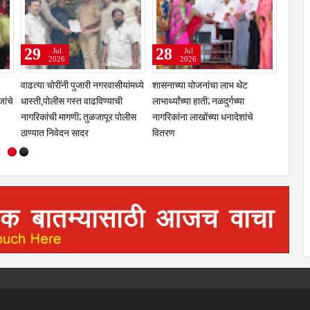
31
29
Jul
Jul
2026
2026
णा
कुलस्वामिनीच्या चरणी अभिनेत्री
झरेगावच्या दत्त मठात गुरुपौर्णिमेचा
प्राजक्ता माळी; तुळजाभवानी मंदिरात
भक्तिरंग; 'दासबोध'वर काका महाराजांचे
सहकुटुंब पूजा-अर्चा
प्रबोधन