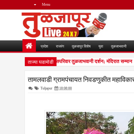
Menu
प्रदेश
राजरंग
तुळजापुर विशेष
युवा
तुळजाभवानी
ताज्या घडामोडी
ाजमाता जिजाऊंच्या वंशजांचे सपरिवार तुळजाभवानी दर्शन; मंदिरात सन्मान
12
तामलवाडी ग्रामपंचायत निवडणुकीत महाविक
Tuljapur
18:08:00