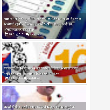
मतदार यादी विशेष पुनरीक्षण कार्यक्रमात मोठे बदल; भारत निवडणूक
आयोगाने सुधारित वेळापत्रक जाहीर; अंतिम मतदार यादी २७
ऑक्टोबरला प्रसिद्ध होणार
04
Aug
2026
undefined
शतकपूर्ती वर्षानिमित्त कल्याणात स्वच्छता निरीक्षक अभ्यासक्रमाचे
उद्घाटन; भव्य महारक्तदान शिबिराचेही आयोजन
19
Jul
2026
undefined
ब्राह्मी लिपीचे भारतीय भाषांमध्ये रूपांतर करणाऱ्या अत्याधुनिक