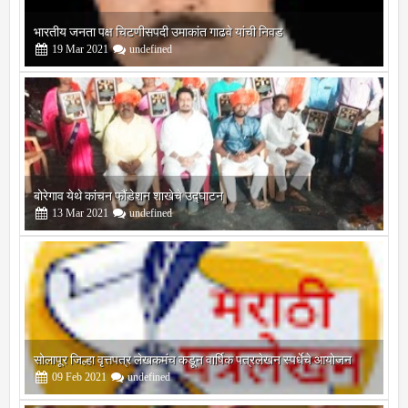
बोरेगाव येथे कांचन फौंडेशन शाखेचे उद्घाटन
13
Mar
2021
undefined
सोलापूर जिल्हा वृत्तपत्र लेखकमंच कडून वार्षिक पत्रलेखन स्पर्धेचे आयोजन
09
Feb
2021
undefined