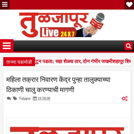
ताज्या घडामोडी
चा कळप शेळ्यांवर तुटून पडला; सहा शेळ्या ठार, दोन गंभीर जखमीशहापूर शिवा
ल्स बस देतो' म्हणत १७ लाखांचा गंडा; तुळजापूर तालुक्यातील दाम्पत्याची आर्थिक
महिला तक्रार निवारण केंद्र पुन्हा तालुक्याच्या
चा कळप शेळ्यांवर तुटून पडला; सहा शेळ्या ठार, दोन गंभीर जखमीशहापूर शिवा
ठिकाणी चालु करण्याची मागणी
Tuljapur
19:50:00