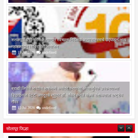
04
Aug
2026
undefined
शतकपूर्ती वर्षानिमित्त कल्याणात स्वच्छता निरीक्षक अभ्यासक्रमाचे उद्घाटन; भव्य
महारक्तदान शिबिराचेही आयोजन
19
Jul
2026
undefined
ब्राह्मी लिपीचे भारतीय भाषांमध्ये रूपांतर करणाऱ्या अत्याधुनिक उपकरणाच्या
डिझाईनला पेटंट; अणदूरचे सुपुत्र डॉ. सचिन कंदले यांच्या संशोधनाला राष्ट्रीय
गौरव
15
Jul
2026
undefined
सोलापूर जिल्हा