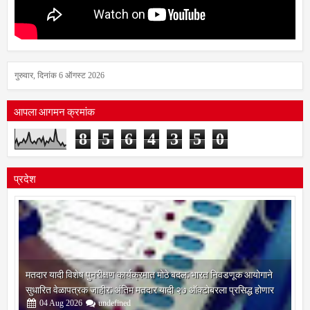
गुरुवार, दिनांक 6 ऑगस्ट 2026
आपला आगमन क्रमांक
8
5
6
4
3
5
0
प्रदेश
मतदार यादी विशेष पुनरीक्षण कार्यक्रमात मोठे बदल; भारत निवडणूक आयोगाने
सुधारित वेळापत्रक जाहीर; अंतिम मतदार यादी २७ ऑक्टोबरला प्रसिद्ध होणार