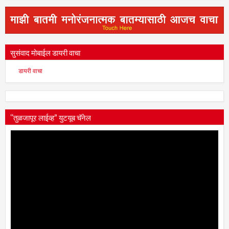
सुसंवाद मोबाईल डायरी वाचा
डायरी वाचा
“तुळजापूर लाईव्ह” युटयूब चॅनेल