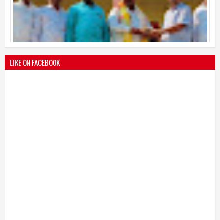
श्री मल्लिकार्जुन प्रशालेकडून उमाकांत गाढवे यांचा सत्कार
25
Mar
2021
undefined
LIKE ON FACEBOOK
भारतीय जनता पक्ष चिटणीसपदी उमाकांत गाढवे यांची निवड
19
Mar
2021
undefined