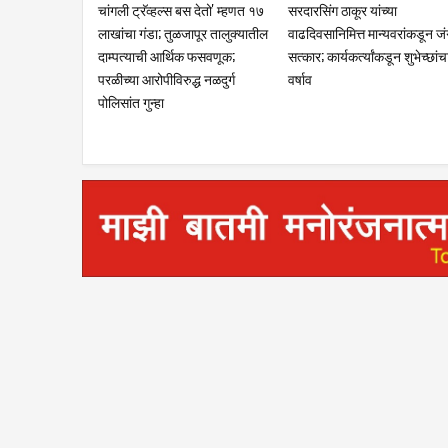
कर थकबाकीदारांना पालिकेचा अंतिम
क्रीडा क्षेत्रात नळदुर्गची मान उंच
इशारा; थकित कर न भरल्यास मालमत्ता
विद्यापीठाकडून नऊ गुणवंत खेळाडू
जप्तीची कारवाई ; शासकीय
प्रशिक्षक व व्यवस्थापकांचा होणार
कार्यालयांसह संस्थांकडे तब्बल ३२
गौरव
लाखांची थकबाकी