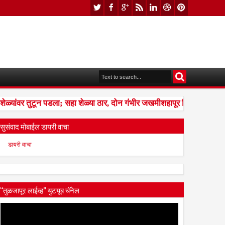
्यांवर तुटून पडला; सहा शेळ्या ठार, दोन गंभीर जखमीशहापूर शिवारातील घटना
सुसंवाद मोबाईल डायरी वाचा
डायरी वाचा
“तुळजापूर लाईव्ह” युटयूब चॅनेल