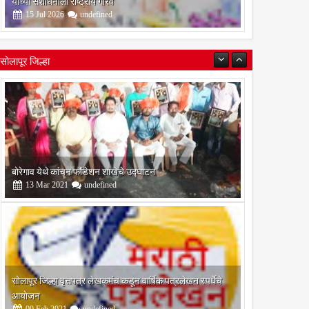
यांच्या संशोधनाला राष्ट्रीय गौरव
नोटरी कराराच्या आधारे
तीन लांडग्यांचा कळप शेळ्यांवर तुटून
15
Jul
2026
undefined
याची दिशाभूल केल्याचा आरोप;
पडला; सहा शेळ्या ठार, दोन गंभीर
 पवनचक्की कंपनीविरोधात गुन्हा
जखमीशहापूर शिवारातील घटना;
रण्याची मागणी
पशुपालकांमध्ये भीतीचे वातावरण,
सोलापूर जिल्हा
नुकसानभरपाईची मागणी
बोरेगाव येथे कांचन फौंडेशन शाखेचे उद्घाटन
13
Mar
2021
undefined
सोलापूर जिल्हा वृत्तपत्र लेखकमंच कडून वार्षिक पत्रलेखन स्पर्धेचे
आयोजन
09
Feb
2021
undefined