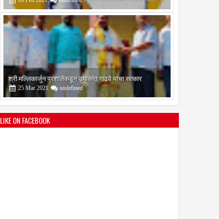
श्री मल्लिकार्जुन प्रशालेकडून उमाकांत गाढवे यांचा सत्कार
25
Mar
2021
undefined
LIKE ON FACEBOOK
भारतीय जनता पक्ष चिटणीसपदी उमाकांत गाढवे यांची निवड
19
Mar
2021
undefined