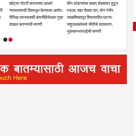
ावली;
चांगली ट्रॅव्हल्स बस देतो' म्हणत १७
सरदारसिंग ठाकूर यांच्या
खोट्या 
,
लाखांचा गंडा; तुळजापूर तालुक्यातील
वाढदिवसानिमित्त मान्यवरांकडून जंगी
न्यायाल
दाम्पत्याची आर्थिक फसवणूक;
सत्कार; कार्यकर्त्यांकडून शुभेच्छांचा
रीनिव्ह
परळीच्या आरोपीविरुद्ध नळदुर्ग
वर्षाव
दाखल क
पोलिसांत गुन्हा