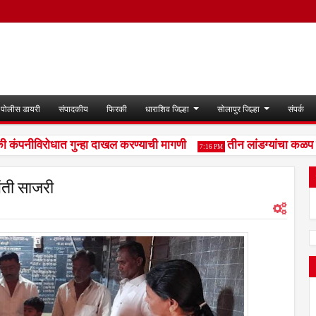
पोलीस डायरी
संपादकीय
फिरकी
धाराशिव जिल्हा
सोलापुर जिल्हा
संपर्क
ंपनीविरोधात गुन्हा दाखल करण्याची मागणी
तीन लांडग्यांचा कळप शेळ
7:16 PM
यंती साजरी