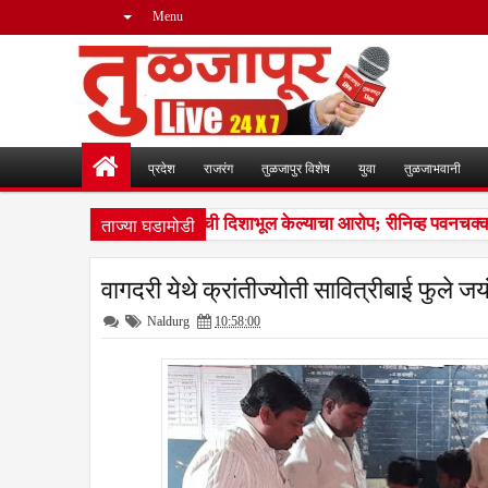
Menu
प्रदेश
राजरंग
तुळजापुर विशेष
युवा
तुळजाभवानी
ताज्या घडामोडी
ी कराराच्या आधारे न्यायालयाची दिशाभूल केल्याचा आरोप; रीनिव्ह पवनचक्की क
वागदरी येथे क्रांतीज्योती सावित्रीबाई फुले ज
Naldurg
10:58:00