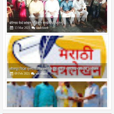
बोरेगाव येथे कांचन फौंडेशन शाखेचे उद्घाटन
13
Mar
2021
undefined
सोलापूर जिल्हा वृत्तपत्र लेखकमंच कडून वार्षिक पत्रलेखन स्पर्धेचे आयोजन
09
Feb
2021
undefined
श्री मल्लिकार्जुन प्रशालेकडून उमाकांत गाढवे यांचा सत्कार
25
Mar
2021
undefined