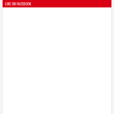
LIKE ON FACEBOOK
भारतीय जनता पक्ष चिटणीसपदी उमाकांत गाढवे यांची निवड
19
Mar
2021
undefined