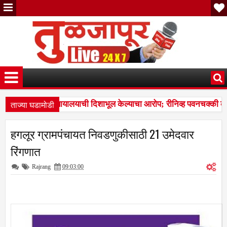
ताज्या घडामोडी
राराच्या आधारे न्यायालयाची दिशाभूल केल्याचा आरोप; रीनिव्ह पवनचक्की कंपन
त नळदुर्गची मान उंचावली; विद्यापीठाकडून नऊ गुणवंत खेळाडू, प्रशिक्षक व व्यवस्
हगलूर ग्रामपंचायत निवडणुकीसाठी 21 उमेदवार
राराच्या आधारे न्यायालयाची दिशाभूल केल्याचा आरोप; रीनिव्ह पवनचक्की कंपन
रिंगणात
Rajrang
09:03:00