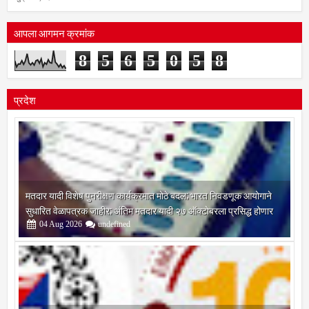
शुक्रवार, दिनांक 7 ऑगस्ट 2026
आपला आगमन क्रमांक
8
5
6
5
0
5
8
प्रदेश
मतदार यादी विशेष पुनरीक्षण कार्यक्रमात मोठे बदल; भारत निवडणूक आयोगाने
सुधारित वेळापत्रक जाहीर; अंतिम मतदार यादी २७ ऑक्टोबरला प्रसिद्ध होणार
04
Aug
2026
undefined