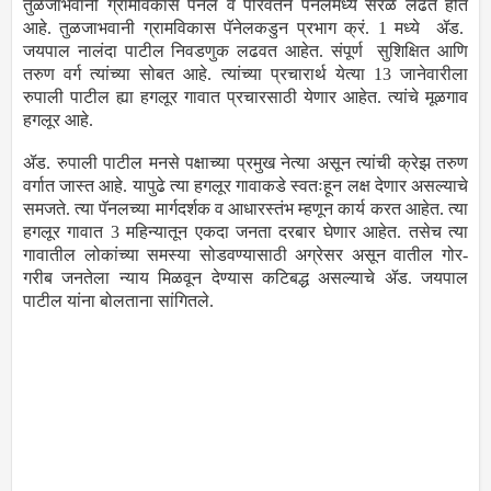
तुळजाभवानी ग्रामविकास पॅनल व परिवर्तन पॅनलमध्ये सरळ लढत होत
आहे. तुळजाभवानी ग्रामविकास पॅनेलकडुन प्रभाग क्रं. 1 मध्ये ॲड.
जयपाल नालंदा पाटील निवडणुक लढवत आहेत. संपूर्ण सुशिक्षित आणि
तरुण वर्ग त्यांच्या सोबत आहे. त्यांच्या प्रचारार्थ येत्या 13 जानेवारीला
रुपाली पाटील ह्या हगलूर गावात प्रचारसाठी येणार आहेत. त्यांचे मूळगाव
हगलूर आहे.
ॲड. रुपाली पाटील मनसे पक्षाच्या प्रमुख नेत्या असून त्यांची क्रेझ तरुण
वर्गात जास्त आहे. यापुढे त्या हगलूर गावाकडे स्वतःहून लक्ष देणार असल्याचे
समजते. त्या पॅनलच्या मार्गदर्शक व आधारस्तंभ म्हणून कार्य करत आहेत. त्या
हगलूर गावात 3 महिन्यातून एकदा जनता दरबार घेणार आहेत. तसेच त्या
गावातील लोकांच्या समस्या सोडवण्यासाठी अग्रेसर असून वातील गोर-
गरीब जनतेला न्याय मिळवून देण्यास कटिबद्ध असल्याचे ॲड. जयपाल
पाटील यांना बोलताना सांगितले.