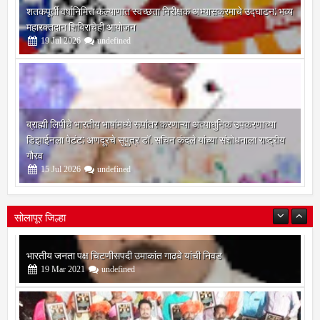
शतकपूर्ती वर्षानिमित्त कल्याणात स्वच्छता निरीक्षक अभ्यासक्रमाचे उद्घाटन; भव्य
महारक्तदान शिबिराचेही आयोजन
19
Jul
2026
undefined
ब्राह्मी लिपीचे भारतीय भाषांमध्ये रूपांतर करणाऱ्या अत्याधुनिक उपकरणाच्या
डिझाईनला पेटंट; अणदूरचे सुपुत्र डॉ. सचिन कंदले यांच्या संशोधनाला राष्ट्रीय
गौरव
15
Jul
2026
undefined
सोलापूर जिल्हा