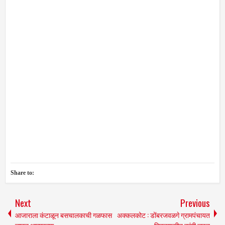
Share to:
Next
Previous
आजाराला कंटाळून बसचालकाची गळफास
अक्कलकोट : डोंबरजवळगे ग्रामपंचायत