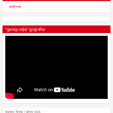
सुसंवाद मोबाईल डायरी वाचा
डायरी वाचा
“तुळजापूर लाईव्ह” युटयूब चॅनेल