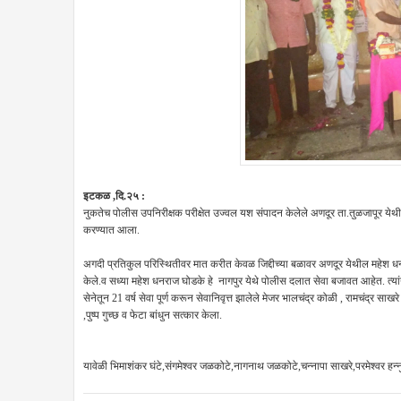
इटकळ ,दि.२५ :
नुकतेच पोलीस उपनिरीक्षक परीक्षेत उज्वल यश संपादन केलेले अणदूर ता.तुळजापूर येथी
करण्यात आला.
अगदी प्रतिकुल परिस्थितीवर मात करीत केवळ जिद्दीच्या बळावर अणदूर येथील महेश धनर
केले.व सध्या महेश धनराज घोडके हे नागपुर येथे पोलीस दलात सेवा बजावत आहेत. त्या
सेनेतून 21 वर्ष सेवा पूर्ण करून सेवानिवृत्त झालेले मेजर भालचंद्र कोळी , रामचंद्र स
,पुष्प गुच्छ व फेटा बांधुन सत्कार केला.
यावेळी भिमाशंकर घंटे,संगमेश्वर जळकोटे,नागनाथ जळकोटे,चन्नापा साखरे,परमेश्वर हन्