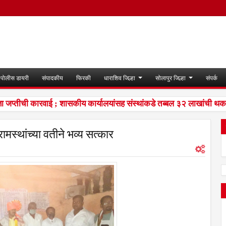
पोलीस डायरी
संपादकीय
फिरकी
धाराशिव जिल्हा
सोलापुर जिल्हा
संपर्क
्तीची कारवाई ; शासकीय कार्यालयांसह संस्थांकडे तब्बल ३२ लाखांची थकबा
मस्थांच्या वतीने भव्य सत्कार