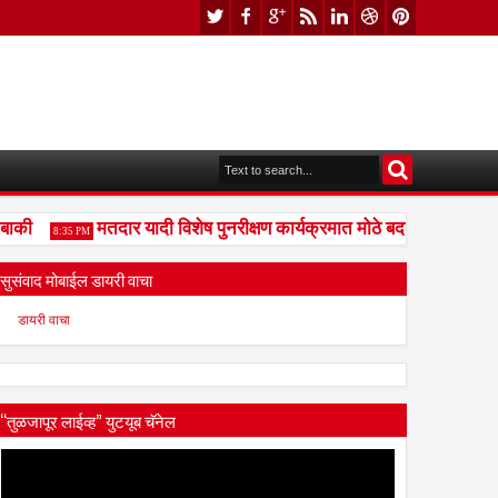
की
मतदार यादी विशेष पुनरीक्षण कार्यक्रमात मोठे बदल; भारत निवडण
8:35 PM
सुसंवाद मोबाईल डायरी वाचा
डायरी वाचा
“तुळजापूर लाईव्ह” युटयूब चॅनेल