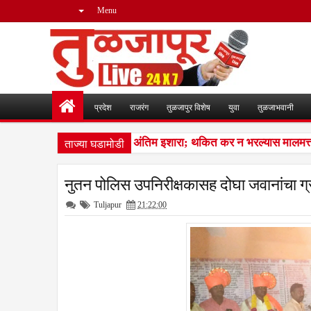
Menu
प्रदेश
राजरंग
तुळजापुर विशेष
युवा
तुळजाभवानी
ताज्या घडामोडी
कर थकबाकीदारांना पालिकेचा अंतिम इशारा; थकित कर न भरल्यास मालमत्ता जप
नुतन पोलिस उपनिरीक्षकासह दोघा जवानांचा ग्रा
Tuljapur
21:22:00