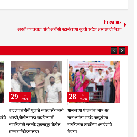
Previous
आरती गायकवाड यांची ओबीसी महासंघाच्या युवती प्रदेश अध्यक्षपदी निवड
31
29
Jul
Jul
2026
2026
ा चरणी तेलंगणा
कुलस्वामिनीच्या चरणी अभिनेत्री
झरेगावच्या दत्त मठात गुरुपौर्णिमेचा
 बंजारा
प्राजक्ता माळी; तुळजाभवानी मंदिरात
भक्तिरंग; 'दासबोध'वर काका महाराज
त्कार
सहकुटुंब पूजा-अर्चा
प्रबोधन