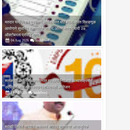
मतदार यादी विशेष पुनरीक्षण कार्यक्रमात मोठे बदल; भारत निवडणूक
आयोगाने सुधारित वेळापत्रक जाहीर; अंतिम मतदार यादी २७
ऑक्टोबरला प्रसिद्ध होणार
04
Aug
2026
undefined
शतकपूर्ती वर्षानिमित्त कल्याणात स्वच्छता निरीक्षक अभ्यासक्रमाचे
उद्घाटन; भव्य महारक्तदान शिबिराचेही आयोजन
19
Jul
2026
undefined
ांचे
ब्राह्मी लिपीचे भारतीय भाषांमध्ये रूपांतर करणाऱ्या अत्याधुनिक