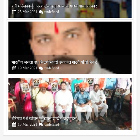
भारतीय जनता पक्ष चिटणीसपदी उमाकांत गाढवे यांची निवड
19
Mar
2021
undefined
बोरेगाव येथे कांचन फौंडेशन शाखेचे उद्घाटन
13
Mar
2021
undefined
सोलापूर जिल्हा वृत्तपत्र लेखकमंच कडून वार्षिक पत्रलेखन स्पर्धेचे आयोजन
09
Feb
2021
undefined