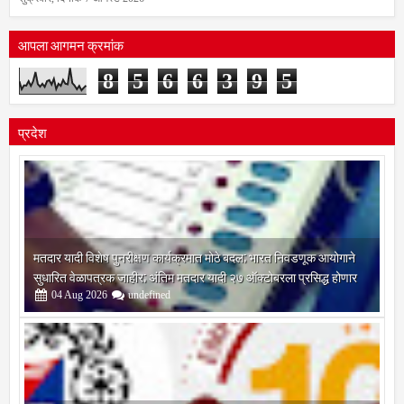
शुक्रवार, दिनांक 7 ऑगस्ट 2026
आपला आगमन क्रमांक
8
5
6
6
3
9
5
प्रदेश
मतदार यादी विशेष पुनरीक्षण कार्यक्रमात मोठे बदल; भारत निवडणूक आयोगाने
सुधारित वेळापत्रक जाहीर; अंतिम मतदार यादी २७ ऑक्टोबरला प्रसिद्ध होणार
04
Aug
2026
undefined