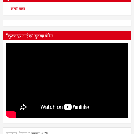
सुसंवाद मोबाईल डायरी वाचा
डायरी वाचा
“तुळजापूर लाईव्ह” युटयूब चॅनेल