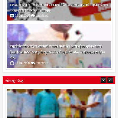
शतकपूर्ती वर्षानिमित्त कल्याणात स्वच्छता निरीक्षक अभ्यासक्रमाचे उद्घाटन; भव्य
महारक्तदान शिबिराचेही आयोजन
19
Jul
2026
undefined
ब्राह्मी लिपीचे भारतीय भाषांमध्ये रूपांतर करणाऱ्या अत्याधुनिक उपकरणाच्या
डिझाईनला पेटंट; अणदूरचे सुपुत्र डॉ. सचिन कंदले यांच्या संशोधनाला राष्ट्रीय
गौरव
15
Jul
2026
undefined
सोलापूर जिल्हा