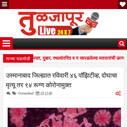
ताज्या घडामोडी
ी नावे वगळलीमयत, दुबार, स्थलांतरित व न सापडलेल्या मतदारांची छाननी;
; भारत निवडणूक आयोगाने सुधारित वेळापत्रक जाहीर; अंतिम मतदार यादी २७ ऑक
उस्मानाबाद जिल्ह्यात रविवारी ४६ पॉझिटीव्ह, दोघाचा
ी नावे वगळलीमयत, दुबार, स्थलांतरित व न सापडलेल्या मतदारांची छाननी;
मृत्यू तर ९४ रूग्ण कोरोनामुक्त
Osmanabad
19:13:00