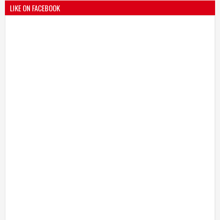
LIKE ON FACEBOOK
श्री मल्लिकार्जुन प्रशालेकडून उमाकांत गाढवे यांचा सत्कार
25
Mar
2021
undefined