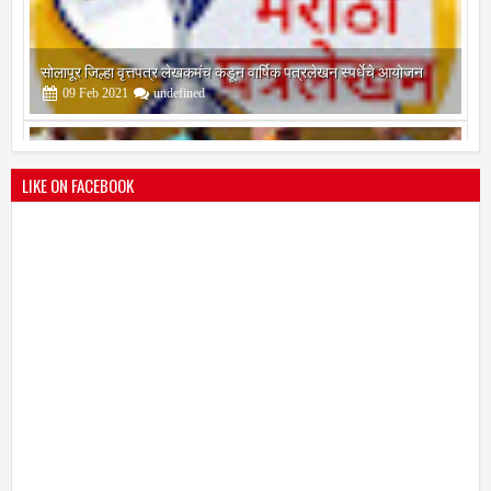
श्री मल्लिकार्जुन प्रशालेकडून उमाकांत गाढवे यांचा सत्कार
25
Mar
2021
undefined
LIKE ON FACEBOOK
भारतीय जनता पक्ष चिटणीसपदी उमाकांत गाढवे यांची निवड
19
Mar
2021
undefined