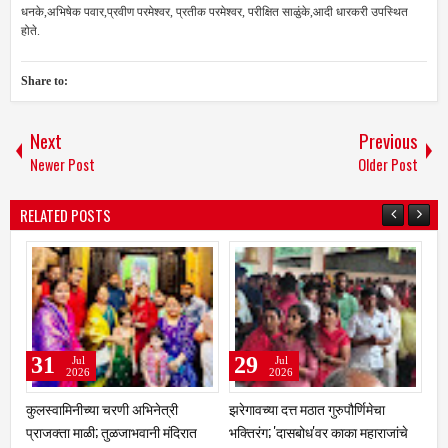
धनके,अभिषेक पवार,प्रवीण परमेश्वर, प्रतीक परमेश्वर, परीक्षित साळुंके,आदी धारकरी उपस्थित
होते.
Share to:
Next
Previous
Newer Post
Older Post
RELATED POSTS
29
29
Jul
Jul
2026
2026
झरेगावच्या दत्त मठात गुरुपौर्णिमेचा
वाढत्या चोरींनी पुजारी नगरवासीयांमध्ये
शास
भक्तिरंग; 'दासबोध'वर काका महाराजांचे
धास्ती,पोलीस गस्त वाढविण्याची
लाभ