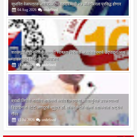
मतदार यादी विशेष पुनरीक्षण कार्यक्रमात मोठे बदल; भारत निवडणूक आयोगाने
सुधारित वेळापत्रक जाहीर; अंतिम मतदार यादी २७ ऑक्टोबरला प्रसिद्ध होणार
04
Aug
2026
undefined
शतकपूर्ती वर्षानिमित्त कल्याणात स्वच्छता निरीक्षक अभ्यासक्रमाचे उद्घाटन; भव्य
महारक्तदान शिबिराचेही आयोजन
19
Jul
2026
undefined
ब्राह्मी लिपीचे भारतीय भाषांमध्ये रूपांतर करणाऱ्या अत्याधुनिक उपकरणाच्या
डिझाईनला पेटंट; अणदूरचे सुपुत्र डॉ. सचिन कंदले यांच्या संशोधनाला राष्ट्रीय
गौरव
15
Jul
2026
undefined