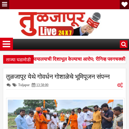
ताज्या घडामोडी
कराराच्या आधारे न्यायालयाची दिशाभूल केल्याचा आरोप; रीनिव्ह पवनचक्की कंप
ात नळदुर्गची मान उंचावली; विद्यापीठाकडून नऊ गुणवंत खेळाडू, प्रशिक्षक व व्यव
तुळजापूर येथे गोवर्धन गोशाळेचे भूमिपूजन संपन्न
कराराच्या आधारे न्यायालयाची दिशाभूल केल्याचा आरोप; रीनिव्ह पवनचक्की कंप
Tuljapur
13:58:00