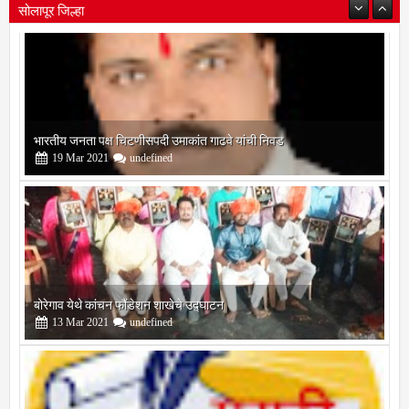
सोलापूर जिल्हा
बोरेगाव येथे कांचन फौंडेशन शाखेचे उद्घाटन
13
Mar
2021
undefined
सोलापूर जिल्हा वृत्तपत्र लेखकमंच कडून वार्षिक पत्रलेखन स्पर्धेचे आयोजन
09
Feb
2021
undefined