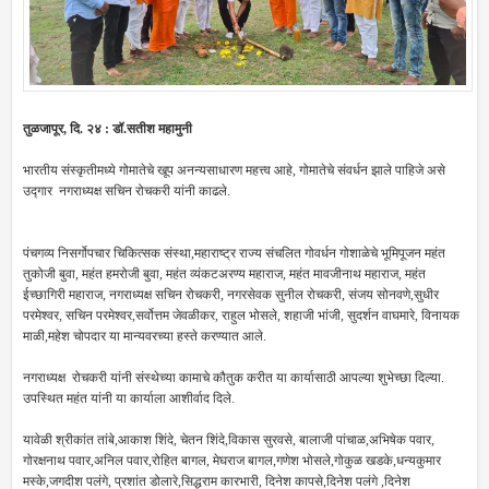
तुळजापूर, दि. २४ : डॉ.सतीश महामुनी
भारतीय संस्कृतीमध्ये गोमातेचे खूप अनन्यसाधारण महत्त्व आहे, गोमातेचे संवर्धन झाले पाहिजे असे
उद्गार नगराध्यक्ष सचिन रोचकरी यांनी काढले.
पंचगव्य निसर्गोपचार चिकित्सक संस्था,महाराष्ट्र राज्य संचलित गोवर्धन गोशाळेचे भूमिपूजन महंत
तुकोजी बुवा, महंत हमरोजी बुवा, महंत व्यंकटअरण्य महाराज, महंत मावजीनाथ महाराज, महंत
ईच्छागिरी महाराज, नगराध्यक्ष सचिन रोचकरी, नगरसेवक सुनील रोचकरी, संजय सोनवणे,सुधीर
परमेश्वर, सचिन परमेश्वर,सर्वोत्तम जेवळीकर, राहुल भोसले, शहाजी भांजी, सुदर्शन वाघमारे, विनायक
माळी,महेश चोपदार या मान्यवरच्या हस्ते करण्यात आले.
नगराध्यक्ष रोचकरी यांनी संस्थेच्या कामाचे कौतुक करीत या कार्यासाठी आपल्या शुभेच्छा दिल्या.
उपस्थित महंत यांनी या कार्याला आशीर्वाद दिले.
यावेळी श्रीकांत तांबे,आकाश शिंदे, चेतन शिंदे,विकास सुरवसे, बालाजी पांचाळ,अभिषेक पवार,
गोरक्षनाथ पवार,अनिल पवार,रोहित बागल, मेघराज बागल,गणेश भोसले,गोकुळ खडके,धन्यकुमार
मस्के,जगदीश पलंगे, प्रशांत डोलारे,सिद्धराम कारभारी, दिनेश कापसे,दिनेश पलंगे ,दिनेश