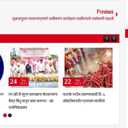
Previous
तुळजापुरात मतदानाप्रमाणे लसीकरण कार्यक्रम राबविल्याने टक्केवारी वाढली
25
24
Sep
Sep
2023
2023
ांना
भंडारी येथील नितीन शिंदे आर्मी
अवैध मद्य विरोधी विशेष मोहिमेदरम्यान
कम्बाईन ट्रेनिंगसाठी अमेरिकेला रवाना
जिल्हा भरात 12 छापे