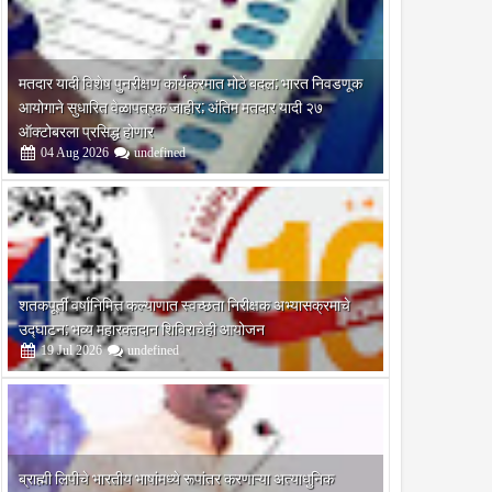
मतदार यादी विशेष पुनरीक्षण कार्यक्रमात मोठे बदल; भारत निवडणूक
आयोगाने सुधारित वेळापत्रक जाहीर; अंतिम मतदार यादी २७
ऑक्टोबरला प्रसिद्ध होणार
04
Aug
2026
undefined
शतकपूर्ती वर्षानिमित्त कल्याणात स्वच्छता निरीक्षक अभ्यासक्रमाचे
उद्घाटन; भव्य महारक्तदान शिबिराचेही आयोजन
19
Jul
2026
undefined
ब्राह्मी लिपीचे भारतीय भाषांमध्ये रूपांतर करणाऱ्या अत्याधुनिक