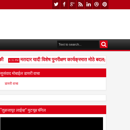
मतदार यादी विशेष पुनरीक्षण कार्यक्रमात मोठे बदल; भारत निवडणूक 
8:35 PM
सुसंवाद मोबाईल डायरी वाचा
डायरी वाचा
“तुळजापूर लाईव्ह” युटयूब चॅनेल