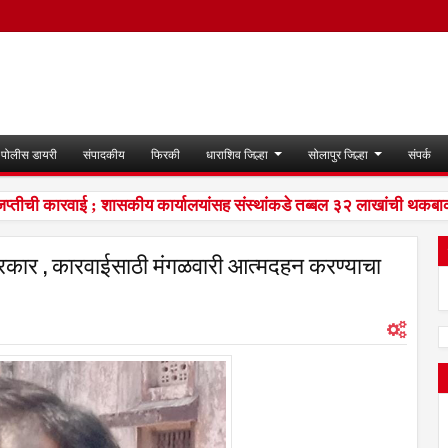
पोलीस डायरी
संपादकीय
फिरकी
धाराशिव जिल्हा
सोलापुर जिल्हा
संपर्क
ीची कारवाई ; शासकीय कार्यालयांसह संस्थांकडे तब्बल ३२ लाखांची थकबाकी
रप्रकार , कारवाईसाठी मंगळवारी आत्मदहन करण्याचा