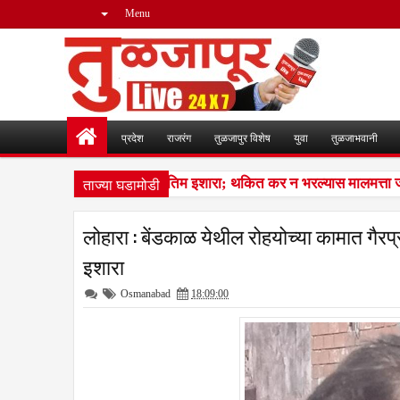
Menu
प्रदेश
राजरंग
तुळजापुर विशेष
युवा
तुळजाभवानी
ताज्या घडामोडी
थकबाकीदारांना पालिकेचा अंतिम इशारा; थकित कर न भरल्यास मालमत्ता जप्त
लोहारा : बेंडकाळ येथील रोहयोच्या कामात गै
इशारा
Osmanabad
18:09:00