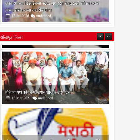
उपकरणाच्या डिझाईनला पेटंट; अणदूरचे सुपुत्र डॉ. सचिन कंदले
यांच्या संशोधनाला राष्ट्रीय गौरव
15
Jul
2026
undefined
सोलापूर जिल्हा
बोरेगाव येथे कांचन फौंडेशन शाखेचे उद्घाटन
13
Mar
2021
undefined
सोलापूर जिल्हा वृत्तपत्र लेखकमंच कडून वार्षिक पत्रलेखन स्पर्धेचे