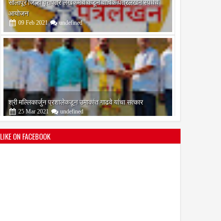
आयोजन
09
Feb
2021
undefined
श्री मल्लिकार्जुन प्रशालेकडून उमाकांत गाढवे यांचा सत्कार
25
Mar
2021
undefined
LIKE ON FACEBOOK
भारतीय जनता पक्ष चिटणीसपदी उमाकांत गाढवे यांची निवड
19
Mar
2021
undefined