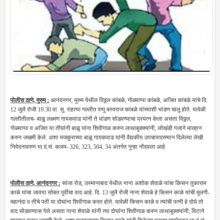
पोलीस ठाणे, मुरुम :
आनंदनगर, मुरुम येथील विठ्ठल कांबळे, गोळ्याप्पा कांबळे, अजित कांबळे यांचे दि.
12 जुलै रोजी 19.30 वा. सु. राहत्या गल्लीत पप्पु बस्वराज कांबळे यांच्याशी भांडण चालू होते. यावेळी
गल्लीतीलच- बाळु लक्ष्मण गायकवाड यांनी ते भांडण सोडवण्याचा प्रयत्न केला असता विठ्ठल,
गोळ्याप्पा व अजित या तीघांनी बाळु यांना शिवीगाळ करुन लाथाबुक्क्यांनी, लोखंडी गजाने मारहान
करुन जखमी केले. अशा मजकुराच्या बाळु गायकवाड यांनी वैद्यकीय उपचारादरम्यान दिलेल्या लेखी
निवेदनावरुन भा.दं.सं. कलम- 326, 323, 504, 34 अंतर्गत गुन्हा नोंदवला आहे.
पोलीस ठाणे, आनंदनगर :
सांजा रोड, उस्मानाबाद येथील नाना अशोक शेवाळे यांचा किसन तुकाराम
काळे यांचा जावया सोबत पुर्वीचा वाद आहे. दि. 13 जुलै रोजी नाना शेवाळे हे किसन काळे यांची मुलगी-
महानंदा व तीचे पती या दोघांना शिवीगाळ करत होते. यावेळी किसन काळे व त्यांची पत्नी हे दोघे तो
वाद सोडवण्यास गेले असता नाना शेवाळे यांनी त्या दोघांना शिवीगाळ करुन लाथाबुक्क्यांनी, विटाने