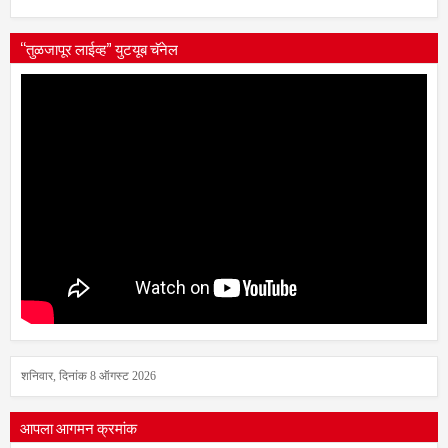
“तुळजापूर लाईव्ह” युटयूब चॅनेल
शनिवार, दिनांक 8 ऑगस्ट 2026
आपला आगमन क्रमांक