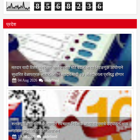
8
5
6
8
2
3
6
प्रदेश
मतदार यादी विशेष पुनरीक्षण कार्यक्रमात मोठे बदल; भारत निवडणूक आयोगाने
सुधारित वेळापत्रक जाहीर; अंतिम मतदार यादी २७ ऑक्टोबरला प्रसिद्ध होणार
04
Aug
2026
undefined
शतकपूर्ती वर्षानिमित्त कल्याणात स्वच्छता निरीक्षक अभ्यासक्रमाचे उद्घाटन; भव्य
महारक्तदान शिबिराचेही आयोजन
19
Jul
2026
undefined