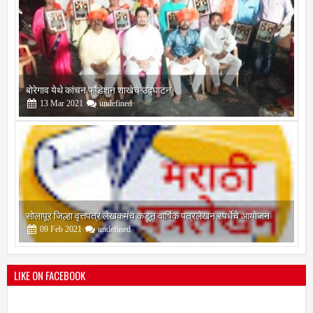
सोलापूर जिल्हा वृत्तपत्र लेखकमंच कडून वार्षिक पत्रलेखन स्पर्धेचे आयोजन
09
Feb
2021
undefined
श्री मल्लिकार्जुन प्रशालेकडून उमाकांत गाढवे यांचा सत्कार
25
Mar
2021
undefined
LIKE ON FACEBOOK