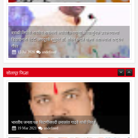
ब्राह्मी लिपीचे भारतीय भाषांमध्ये रूपांतर करणाऱ्या अत्याधुनिक उपकरणाच्या
डिझाईनला पेटंट; अणदूरचे सुपुत्र डॉ. सचिन कंदले यांच्या संशोधनाला राष्ट्रीय
गौरव
15
Jul
2026
undefined
सोलापूर जिल्हा
बोरेगाव येथे कांचन फौंडेशन शाखेचे उद्घाटन
13
Mar
2021
undefined