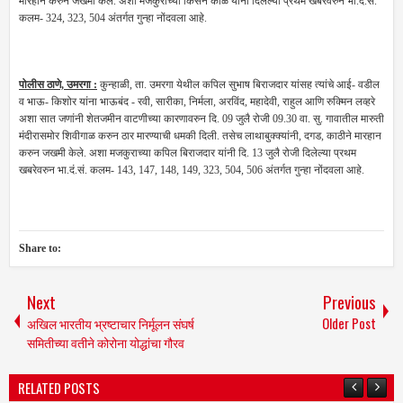
मारहान करुन जखमी केले. अशा मजकुराच्या किसन काळे यांनी दिलेल्या प्रथम खबरेवरुन भा.दं.सं.
कलम- 324, 323, 504 अंतर्गत गुन्हा नोंदवला आहे.
पोलीस ठाणे, उमरगा :
कुन्हाळी, ता. उमरगा येथील कपिल सुभाष बिराजदार यांसह त्यांचे आई- वडील
व भाऊ- किशोर यांना भाऊबंद - रवी, सारीका, निर्मला, अरविंद, महादेवी, राहुल आणि रुक्मिन लव्हरे
अशा सात जणांनी शेतजमीन वाटणीच्या कारणावरुन दि. 09 जुलै रोजी 09.30 वा. सु. गावातील मारुती
मंदीरासमोर शिवीगाळ करुन ठार मारण्याची धमकी दिली. तसेच लाथाबुक्क्यांनी, दगड, काठीने मारहान
करुन जखमी केले. अशा मजकुराच्या कपिल बिराजदार यांनी दि. 13 जुलै रोजी दिलेल्या प्रथम
खबरेवरुन भा.दं.सं. कलम- 143, 147, 148, 149, 323, 504, 506 अंतर्गत गुन्हा नोंदवला आहे.
Share to:
Next
Previous
अखिल भारतीय भ्रष्टाचार निर्मूलन संघर्ष
Older Post
समितीच्या वतीने कोरोना योद्धांचा गौरव
RELATED POSTS