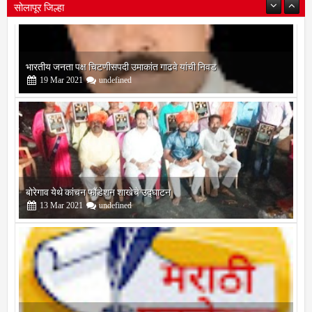
सोलापूर जिल्हा
बोरेगाव येथे कांचन फौंडेशन शाखेचे उद्घाटन
13
Mar
2021
undefined
सोलापूर जिल्हा वृत्तपत्र लेखकमंच कडून वार्षिक पत्रलेखन स्पर्धेचे आयोजन
09
Feb
2021
undefined