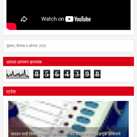
गुरुवार, दिनांक 6 ऑगस्ट 2026
आपला आगमन क्रमांक
8
5
6
4
3
9
8
प्रदेश
मतदार यादी विशेष पुनरीक्षण कार्यक्रमात मोठे बदल; भारत निवडणूक आयोगाने