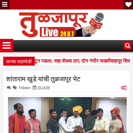
ताज्या घडामोडी
चा कळप शेळ्यांवर तुटून पडला; सहा शेळ्या ठार, दोन गंभीर जखमीशहापूर शिवा
ल्स बस देतो' म्हणत १७ लाखांचा गंडा; तुळजापूर तालुक्यातील दाम्पत्याची आर्थिक
शांताराम खुडे यांची तुळजापूर भेट
चा कळप शेळ्यांवर तुटून पडला; सहा शेळ्या ठार, दोन गंभीर जखमीशहापूर शिवा
Tuljapur
18:24:00