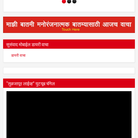
सुसंवाद मोबाईल डायरी वाचा
डायरी वाचा
“तुळजापूर लाईव्ह” युटयूब चॅनेल