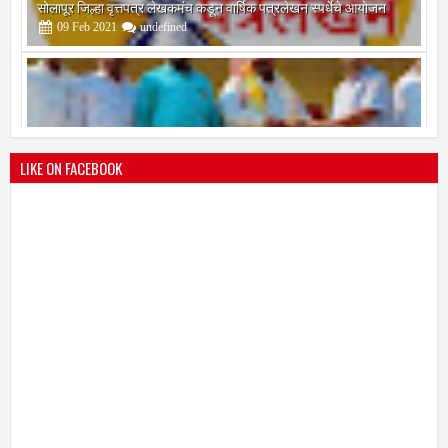
श्री मल्लिकार्जुन प्रशालेकडून उमाकांत गाढवे यांचा सत्कार
25
Mar
2021
undefined
LIKE ON FACEBOOK
भारतीय जनता पक्ष चिटणीसपदी उमाकांत गाढवे यांची निवड
19
Mar
2021
undefined