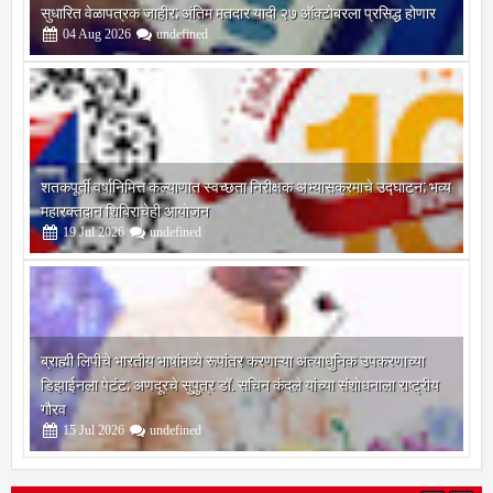
सुधारित वेळापत्रक जाहीर; अंतिम मतदार यादी २७ ऑक्टोबरला प्रसिद्ध होणार
04
Aug
2026
undefined
शतकपूर्ती वर्षानिमित्त कल्याणात स्वच्छता निरीक्षक अभ्यासक्रमाचे उद्घाटन; भव्य
महारक्तदान शिबिराचेही आयोजन
19
Jul
2026
undefined
ब्राह्मी लिपीचे भारतीय भाषांमध्ये रूपांतर करणाऱ्या अत्याधुनिक उपकरणाच्या
डिझाईनला पेटंट; अणदूरचे सुपुत्र डॉ. सचिन कंदले यांच्या संशोधनाला राष्ट्रीय
गौरव
15
Jul
2026
undefined