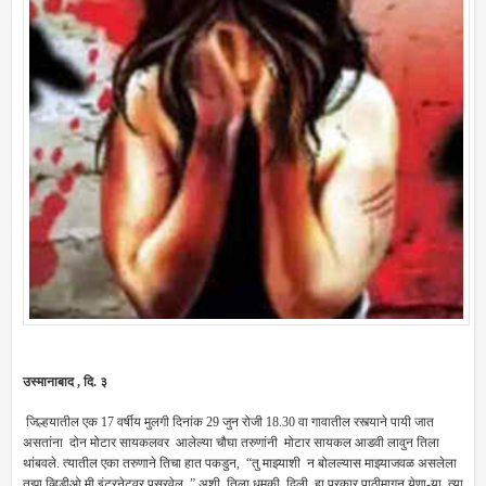
उस्मानाबाद , दि. ३
जिल्हयातील एक 17 वर्षीय मुलगी दिनांक 29 जुन रोजी 18.30 वा गावातील रस्त्याने पायी जात
असतांना दोन मोटार सायकलवर आलेल्या चौघा तरुणांनी मोटार सायकल आडवी लावुन तिला
थांबवले. त्यातील एका तरुणाने तिचा हात पकडुन, “तु माझ्याशी न बोलल्यास माझ्याजवळ असलेला
तुझा व्हिडीओ मी इंटरनेटवर पसरवेल .” अशी तिला धमकी दिली. हा प्रकार पाठीमागुन येणा-या त्या