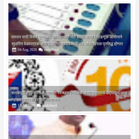
मतदार यादी विशेष पुनरीक्षण कार्यक्रमात मोठे बदल; भारत निवडणूक आयोगाने
सुधारित वेळापत्रक जाहीर; अंतिम मतदार यादी २७ ऑक्टोबरला प्रसिद्ध होणार
04
Aug
2026
undefined
शतकपूर्ती वर्षानिमित्त कल्याणात स्वच्छता निरीक्षक अभ्यासक्रमाचे उद्घाटन; भव्य
महारक्तदान शिबिराचेही आयोजन
19
Jul
2026
undefined