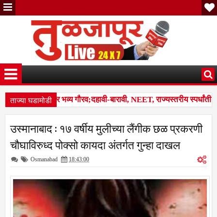
ताज्या घडामोडी
 गुणवंतांचा होणार भव्य गौरव;दहावी-बारावी, NEET, राज्यस्तरीय स्पर्धांतील य
 कळप शेळ्यांवर तुटून पडला; सहा शेळ्या ठार, दोन गंभीर जखमीशहापूर शिवारा
उस्मानाबाद : १७ वर्षीय मुलीच्या लैंगीक छळ प्रकरणी
स बस देतो' म्हणत १७ लाखांचा गंडा; तुळजापूर तालुक्यातील दाम्पत्याची आर्थिक फ
चौघाविरुध्द पोक्सो कायदा अंतर्गत गुन्हा दाखल
Osmanabad
18:43:00