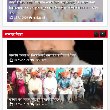
ब्राह्मी लिपीचे भारतीय भाषांमध्ये रूपांतर करणाऱ्या अत्याधुनिक उपकरणाच्या
डिझाईनला पेटंट; अणदूरचे सुपुत्र डॉ. सचिन कंदले यांच्या संशोधनाला राष्ट्रीय
गौरव
15
Jul
2026
undefined
सोलापूर जिल्हा
बोरेगाव येथे कांचन फौंडेशन शाखेचे उद्घाटन
13
Mar
2021
undefined