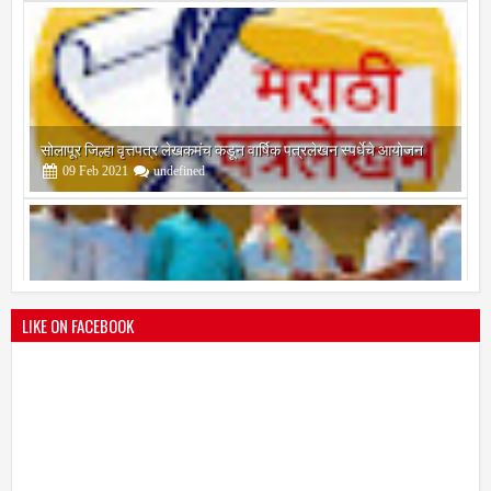
सोलापूर जिल्हा वृत्तपत्र लेखकमंच कडून वार्षिक पत्रलेखन स्पर्धेचे आयोजन
09
Feb
2021
undefined
श्री मल्लिकार्जुन प्रशालेकडून उमाकांत गाढवे यांचा सत्कार
25
Mar
2021
undefined
LIKE ON FACEBOOK
भारतीय जनता पक्ष चिटणीसपदी उमाकांत गाढवे यांची निवड
19
Mar
2021
undefined