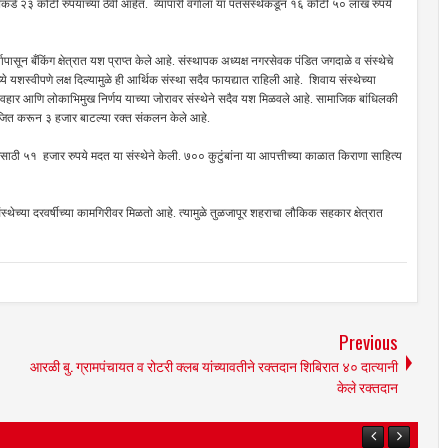
कडे २३ कोटी रुपयांच्या ठेवी आहेत. व्यापारी वर्गाला या पतसंस्थेकडून १६ कोटी ५० लाख रुपये
ून बँकिंग क्षेत्रात यश प्राप्त केले आहे. संस्थापक अध्यक्ष नगरसेवक पंडित जगदाळे व संस्थेचे
ये यशस्वीपणे लक्ष दिल्यामुळे ही आर्थिक संस्था सदैव फायद्यात राहिली आहे. शिवाय संस्थेच्या
्यवहार आणि लोकाभिमुख निर्णय याच्या जोरावर संस्थेने सदैव यश मिळवले आहे. सामाजिक बांधिलकी
जित करून ३ हजार बाटल्या रक्त संकलन केले आहे.
साठी ५१ हजार रुपये मदत या संस्थेने केली. ७०० कुटुंबांना या आपत्तीच्या काळात किराणा साहित्य
ंस्थेच्या दरवर्षीच्या कामगिरीवर मिळतो आहे. त्यामुळे तुळजापूर शहराचा लौकिक सहकार क्षेत्रात
Previous
आरळी बु. ग्रामपंचायत व रोटरी क्लब यांच्यावतीने रक्तदान शिबिरात ४० दात्यानी
केले रक्तदान