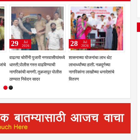
31
29
Jul
Jul
2026
2026
चरणी तेलंगणा
कुलस्वामिनीच्या चरणी अभिनेत्री
झरेगावच्या दत्त मठात गुरुपौर्णिमेचा
ंजारा
प्राजक्ता माळी; तुळजाभवानी मंदिरात
भक्तिरंग; 'दासबोध'वर काका महाराजांच
ार
सहकुटुंब पूजा-अर्चा
प्रबोधन