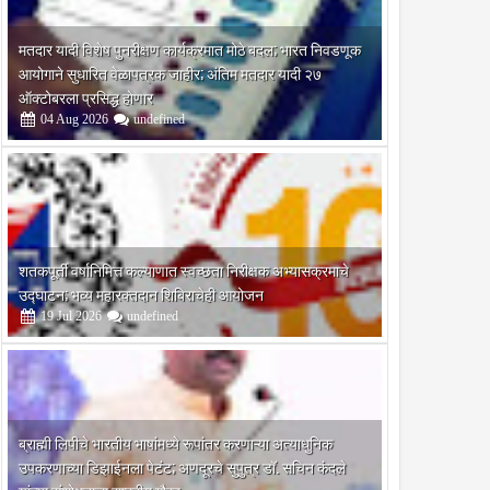
मतदार यादी विशेष पुनरीक्षण कार्यक्रमात मोठे बदल; भारत निवडणूक
आयोगाने सुधारित वेळापत्रक जाहीर; अंतिम मतदार यादी २७
ऑक्टोबरला प्रसिद्ध होणार
04
Aug
2026
undefined
शतकपूर्ती वर्षानिमित्त कल्याणात स्वच्छता निरीक्षक अभ्यासक्रमाचे
उद्घाटन; भव्य महारक्तदान शिबिराचेही आयोजन
19
Jul
2026
undefined
ब्राह्मी लिपीचे भारतीय भाषांमध्ये रूपांतर करणाऱ्या अत्याधुनिक
उपकरणाच्या डिझाईनला पेटंट; अणदूरचे सुपुत्र डॉ. सचिन कंदले