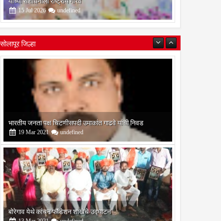
यांच्या संशोधनाला राष्ट्रीय गौरव
15
Jul
2026
undefined
सोलापूर जिल्हा
े
बोरेगाव येथे कांचन फौंडेशन शाखेचे उद्घाटन
13
Mar
2021
undefined
सोलापूर जिल्हा वृत्तपत्र लेखकमंच कडून वार्षिक पत्रलेखन स्पर्धेचे
आयोजन
09
Feb
2021
undefined