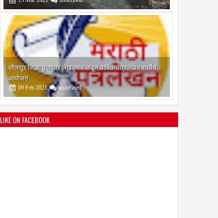
श्री मल्लिकार्जुन प्रशालेकडून उमाकांत गाढवे यांचा सत्कार
25
Mar
2021
undefined
LIKE ON FACEBOOK
भारतीय जनता पक्ष चिटणीसपदी उमाकांत गाढवे यांची निवड
19
Mar
2021
undefined