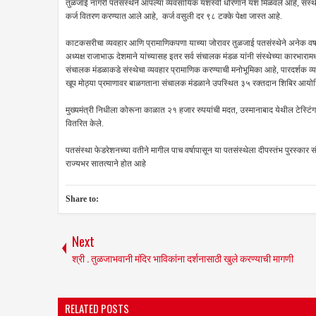
तुळजाई नागरी पतसंस्थेने आपल्या व्यवसायिक यशस्वी धोरणाने यश मिळवले आहे, संस्थे
कर्ज वितरण करण्यात आले आहे, कर्ज वसुली दर ९८ टक्के पेक्षा जास्त आहे.
काटकसरीचा व्यवहार आणि प्रामाणिकपणा याच्या जोरावर तुळजाई पतसंस्थेने अनेक वर्षापास
अध्यक्ष राजाभाऊ देशमाने यांच्यासह इतर सर्व संचालक मंडळ यांनी संस्थेच्या कारभारामध्
संचालक मंडळाकडे संस्थेचा व्यवहार प्रामाणिक करण्याची मनोभूमिका आहे, पारदर्शक व
खूप मोठ्या प्रमाणावर बाळगताना संचालक मंडळाने उपस्थित ३५ रक्तदान शिबिर आयो
मुख्यमंत्री निधीला कोरूना काळात २१ हजार रुपयांची मदत, उस्मानाबाद येथील टेस्टिंग
वितरित केले.
पतसंस्था फेडरेशनच्या वतीने मागील पाच वर्षापासून या पतसंस्थेला दीपस्तंभ पुरस्कार स
राज्यभर सातत्याने होत आहे
Share to:
Next
श्री . तुळजाभवानी मंदिर भाविकांना दर्शनासाठी खुले करण्याची मागणी
RELATED POSTS