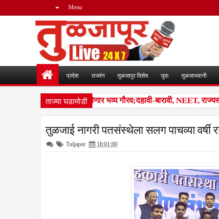
Menu
प्रदेश
राजरंग
तुळजापुर विशेष
युवा
तुळजाभवानी
ताज्या घडामोडी
ंजारा समाजातील गुणवंतांचा होणार भव्य गौरव;दहावी-बारावी, NEET, राज्यस्तरीय
तुळजाई नागरी पतसंस्थेला सलग पाचव्या वर्षी र
Tuljapur
18:01:00