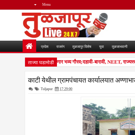
Menu
प्रदेश
राजरंग
तुळजापुर विशेष
युवा
तुळजाभवानी
ताज्या घडामोडी
ंजारा समाजातील गुणवंतांचा होणार भव्य गौरव;दहावी-बारावी, NEET, राज्यस्तरीय
काटी येथील ग्रामपंचायत कार्यालयात अण्णाभ
Tuljapur
17:29:00