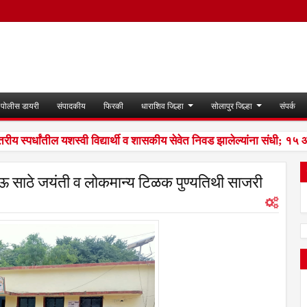
पोलीस डायरी
संपादकीय
फिरकी
धाराशिव जिल्हा
सोलापुर जिल्हा
संपर्क
 स्पर्धांतील यशस्वी विद्यार्थी व शासकीय सेवेत निवड झालेल्यांना संधी; १५ ऑ
ाऊ साठे जयंती व लोकमान्य टिळक पुण्यतिथी साजरी