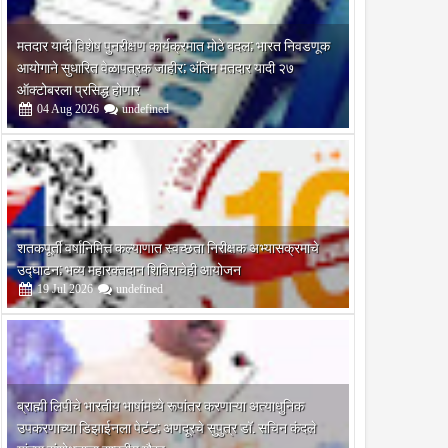
मतदार यादी विशेष पुनरीक्षण कार्यक्रमात मोठे बदल; भारत निवडणूक
आयोगाने सुधारित वेळापत्रक जाहीर; अंतिम मतदार यादी २७
ऑक्टोबरला प्रसिद्ध होणार
04
Aug
2026
undefined
शतकपूर्ती वर्षानिमित्त कल्याणात स्वच्छता निरीक्षक अभ्यासक्रमाचे
उद्घाटन; भव्य महारक्तदान शिबिराचेही आयोजन
19
Jul
2026
undefined
मेचा
ब्राह्मी लिपीचे भारतीय भाषांमध्ये रूपांतर करणाऱ्या अत्याधुनिक
ाराजांचे
उपकरणाच्या डिझाईनला पेटंट; अणदूरचे सुपुत्र डॉ. सचिन कंदले