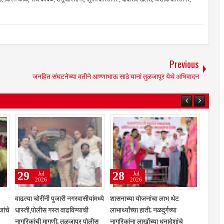
Previous
जनहित संघटनेच्या वतीने आण्णाभाऊ साठे यानां तुळजापूर येथे अभिवादन
31
29
Jul
Jul
2026
2026
ीच्या चरणी तेलंगणा
कुलस्वामिनीच्या चरणी अभिनेत्री
झरेगावच्या दत्त मठात गुरुपौर्णि
क्ष; बंजारा
प्राजक्ता माळी; तुळजाभवानी मंदिरात
भक्तिरंग; 'दासबोध'वर काका मह
ी सत्कार
सहकुटुंब पूजा-अर्चा
प्रबोधन