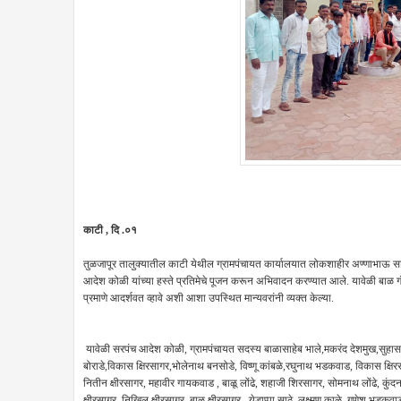
काटी , दि .०१
तुळजापूर तालुक्यातील काटी येथील ग्रामपंचायत कार्यालयात लोकशाहीर अण्णाभाऊ साठ
आदेश कोळी यांच्या हस्ते प्रतिमेचे पूजन करून अभिवादन करण्यात आले. यावेळी बाळ ग
प्रमाणे आदर्शवत व्हावे अशी आशा उपस्थित मान्यवरांनी व्यक्त केल्या.
यावेळी सरपंच आदेश कोळी, ग्रामपंचायत सदस्य बाळासाहेब भाले,मकरंद देशमुख,सुहास सा
बोराडे,विकास क्षिरसागर,भोलेनाथ बनसोडे, विष्णू कांबळे,रघुनाथ भडकवाड, विकास क्षिरसा
नितीन क्षीरसागर, महावीर गायकवाड , बाळू लोंढे, शहाजी शिरसागर, सोमनाथ लोंढे, कुंदन 
क्षीरसागर ,निखिल क्षीरसागर, बाळू क्षीरसागर , येडाप्पा साठे, लक्ष्मण काळे ,गणेश भडक