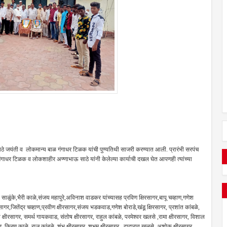
े जयंती व लोकमान्य बाळ गंगाधर टिळक यांची पुण्यतिथी साजरी करण्यात आली. प्रारंभी सरपंच
ंगाधर टिळक व लोकशाहीर अण्णाभाऊ साठे यांनी केलेल्या कार्याची दखल घेत आपणही त्यांच्या
ळुंके,भैरी काळे,संजय महापुरे,अविनाश वाडकर यांच्यासह प्रविण क्षिरसागर,बापू चव्हाण,गणेश
गर,जितेंद्र चव्हाण,प्रवीण क्षीरसागर,संजय भडकवाड,गणेश बोराडे,खंडू क्षिरसागर, प्रशांत कांबळे,
क्षीरसागर, समर्थ गायकवाड, संतोष क्षीरसागर, राहुल कांबळे, परमेश्वर खलसे ,रामा क्षीरसागर, विशाल
वाड, किरण काळे, राज कांबळे, शंभू क्षीरसागर, शुभम क्षीरसागर , दादाराव खलसे, अशोक क्षीरसागर,