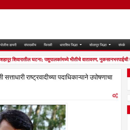
पोलीस डायरी
संपादकीय
फिरकी
धाराशिव जिल्हा
सोलापुर जिल्हा
संपर्क
हापूर शिवारातील घटना; पशुपालकांमध्ये भीतीचे वातावरण, नुकसानभरपाईची माग
ी सत्ताधारी राष्ट्रवादीच्या पदाधिकाऱ्याने उपोषणाचा