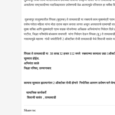
तुुळजापूर विधानसभा मतदारसंघाचे उपाध्यक्ष शिवाजी रामकृष्ण सावंत यांनी तामलवाडी येथ
असलेल्या राष्ट्रवादीच्या पदाधिकार्‍यावर उपोषणाची वेळ आल्यामुळे परिसरात हा चर्चेचा
तुळजापूर तालुक्यातील पिंपळा (बुद्रुक) ते तामलवाडी या रस्त्याचे काम मुख्यमंत्री ग्र
तसेच गरोदर महिला यांना मोठा त्रास सहन करावा लागत असून अपघाताचे प्रमाणही वाढले आहे.
मुख्य सचिव आणि मुख्यमंत्री ग्राम सडक योजनेच्या अधिक्षक अभियंत्यांना निवेदन दिले ह
पाटील, जिल्हा परिषदेचे बांधकाम सभापती यांना निवेदन देऊन पिंपळा (बु.) ते तामलवाड
नसल्यामुळे महात्मा गांधी जयंतीदिनी 2 ऑक्टोंबर रोजी तामलवाडी येथे शिवाजी सावं
पिंपळा ते तामलवाडी या 38 लाख 32 हजार 112 रुपये रस्त्याच्या कामाला उद्या 1ऑक्टोब
सुरुवात होईल.
अभियंता काळे
जिल्हा परिषद, उस्मानाबाद
कामास सुरुवात झाल्यानंतर 2 ऑक्टोबर रोजी होणारे नियोजित आमरण उपोषण मागे घेण
सामाजिक कार्यकर्ते
शिवाजी सावंत , तामलवाडी
Share to: