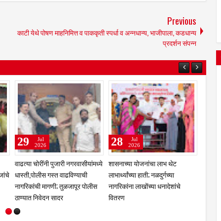
Previous
काटी येथे पोषण माहनिमित्त व पाककृती स्पर्धा व अन्नधान्य, भाजीपाला, कडधान्य
प्रदर्शन संपन्न
31
29
Jul
Jul
2026
2026
ंगणा
कुलस्वामिनीच्या चरणी अभिनेत्री
झरेगावच्या दत्त मठात गुरुपौर्णिमेचा
प्राजक्ता माळी; तुळजाभवानी मंदिरात
भक्तिरंग; 'दासबोध'वर काका महाराजांचे
सहकुटुंब पूजा-अर्चा
प्रबोधन