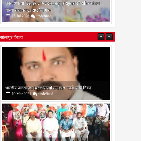
उपकरणाच्या डिझाईनला पेटंट; अणदूरचे सुपुत्र डॉ. सचिन कंदले
यांच्या संशोधनाला राष्ट्रीय गौरव
15
Jul
2026
undefined
सोलापूर जिल्हा
बोरेगाव येथे कांचन फौंडेशन शाखेचे उद्घाटन
13
Mar
2021
undefined
सोलापूर जिल्हा वृत्तपत्र लेखकमंच कडून वार्षिक पत्रलेखन स्पर्धेचे