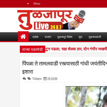
Menu
प्रदेश
राजरंग
तुळजापुर विशेष
युवा
तुळजाभवानी
ताज्या घडामोडी
 लांडग्यांचा कळप शेळ्यांवर तुटून पडला; सहा शेळ्या ठार, दोन गंभीर जखमीश
पिंपळा ते तामलवाडी रस्त्यासाठी गांधी जयंतीदिन
इशारा
Tuljapur
19:10:00