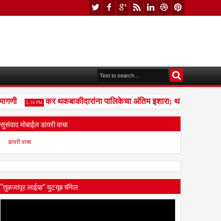
णी
कर थकबाकीदारांना पालिकेचा अंतिम इशारा; थकित कर न भरल्यास
5:16 PM
सुसंवाद मोबाईल डायरी वाचा
डायरी वाचा
“तुळजापूर लाईव्ह” युटयूब चॅनेल