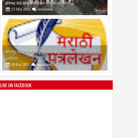
आयोजन
09
Feb
2021
undefined
श्री मल्लिकार्जुन प्रशालेकडून उमाकांत गाढवे यांचा सत्कार
25
Mar
2021
undefined
LIKE ON FACEBOOK
भारतीय जनता पक्ष चिटणीसपदी उमाकांत गाढवे यांची निवड
19
Mar
2021
undefined