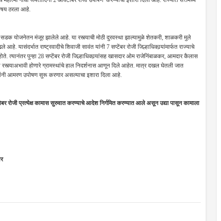
े महात्मा गांधी जयंतीदिनी 2 ऑक्टोंबर रोजी उपोषण करण्याचा इशारा दिला आहे. राज्यात सत्तेमध्ये
 विषय ठरला आहे.
ाम सडक योजनेतन मंजूर झालेले आहे. या रस्त्याची मोठी दुरवस्था झाल्यामुळे शेतकरी, शाळकरी मुले
 यासंदर्भात राष्ट्रवादीचे शिवाजी सावंत यांनी 7 सप्टेंबर रोजी जिल्हाधिकार्‍यांमार्फत राज्याचे
ोते. त्यानंतर पुन्हा 28 सप्टेंबर रोजी जिल्हाधिकार्‍यांसह खासदार ओम राजेनिंबाळकर, आमदार कैलास
ी रस्त्याअभावी होणारे ग्रामस्थांचे हाल निदर्शनास आणून दिले आहेत. मात्र दखल घेतली जात
त यांनी आमरण उपोषण सुरू करणार असल्याचा इशारा दिला आहे.
र रोजी प्रत्येक्ष कामास सुरुवात करण्याचे आदेश निर्गमित करण्यात आले असून उद्या पासून कामाला
ार