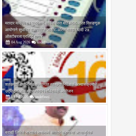
मतदार यादी विशेष पुनरीक्षण कार्यक्रमात मोठे बदल; भारत निवडणूक
आयोगाने सुधारित वेळापत्रक जाहीर; अंतिम मतदार यादी २७
ऑक्टोबरला प्रसिद्ध होणार
04
Aug
2026
undefined
शतकपूर्ती वर्षानिमित्त कल्याणात स्वच्छता निरीक्षक अभ्यासक्रमाचे
उद्घाटन; भव्य महारक्तदान शिबिराचेही आयोजन
19
Jul
2026
undefined
ब्राह्मी लिपीचे भारतीय भाषांमध्ये रूपांतर करणाऱ्या अत्याधुनिक