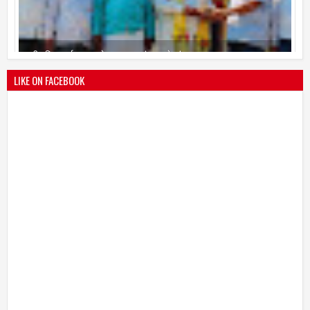
श्री मल्लिकार्जुन प्रशालेकडून उमाकांत गाढवे यांचा सत्कार
25
Mar
2021
undefined
LIKE ON FACEBOOK
भारतीय जनता पक्ष चिटणीसपदी उमाकांत गाढवे यांची निवड
19
Mar
2021
undefined