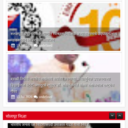
शतकपूर्ती वर्षानिमित्त कल्याणात स्वच्छता निरीक्षक अभ्यासक्रमाचे उद्घाटन; भव्य
महारक्तदान शिबिराचेही आयोजन
19
Jul
2026
undefined
ब्राह्मी लिपीचे भारतीय भाषांमध्ये रूपांतर करणाऱ्या अत्याधुनिक उपकरणाच्या
डिझाईनला पेटंट; अणदूरचे सुपुत्र डॉ. सचिन कंदले यांच्या संशोधनाला राष्ट्रीय
गौरव
15
Jul
2026
undefined
सोलापूर जिल्हा