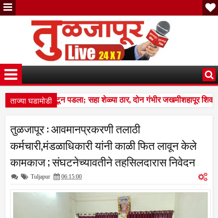
ताज्या घडामोडी
चा कळप शेळ्यांवर तुटून पडला; सहा शेळ्या ठार, दोन गंभीर जखमीशहापूर शिवा
ल्स बस देतो' म्हणत १७ लाखांचा गंडा; तुळजापूर तालुक्यातील दाम्पत्याची आर्थिक
तुळजापूर : आवमानप्रकरणी तलाठी
चा कळप शेळ्यांवर तुटून पडला; सहा शेळ्या ठार, दोन गंभीर जखमीशहापूर शिवा
कर्मचारी,मंडळाधिकारी यांनी काळी फित लावून केले
कामकाज ; संघटनेच्यावतीने तहसिलदारास निवेदन
Tuljapur
06:15:00