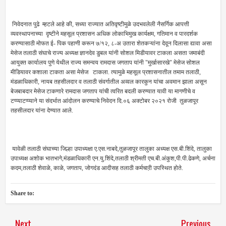
निवेदनात पुढे म्हटले आहे की, सध्या राज्यात अतिवृष्टीमुळे उदभवलेली नैसर्गिक आपत्ती
व्यवस्थापनाच्या दृष्टीने महसूल प्रशासन अधिक लोकाभिमुख कार्यक्षम, गतिमान व पारदर्शक
करण्यासाठी मोफत ई- पिक पहाणी करून ७/१२, ८-अ उतारा शेतकऱ्यांना देवून दिलासा द्यावा असा
मेसेज तलाठी संघाचे राज्य अध्यक्ष ज्ञानदेव डुबल यांनी सोशल मिडीयावर टाकला असता जमाबंदी
आयुक्त कार्यालय पुणे येथील राज्य समन्वय रामदास जगताप यांनी "मुर्खासारखे" मेसेज सोशल
मीडियावर कशाला टाकता असा मेसेज टाकला. त्यामुळे महसूल प्रशासनातील तमाम तलाठी,
मंडळाधिकारी, नायब तहसीलदार व तलाठी संवर्गातील अव्वल कारकुन यांचा अवमान झाला असून
बेजबाबदार मेसेज टाकणारे रामदास जगताप यांची त्वरित बदली करण्यात यावी या मागणीचे व
टप्प्याटप्प्याने या संदर्भात आंदोलन करण्याचे निवेदन दि.०६ अक्टोबर २०२१ रोजी तुळजापूर
तहसीलदार यांना देण्यात आले.
यावेळी तलाठी संघाच्या जिल्हा उपाध्यक्षा ए.एस.नाबदे,तुळजापूर तालुका अध्यक्ष एस.बी.शिंदे, तालुका
उपाध्यक्ष अशोक भातभागे,मंडळाधिकारी एन.यु.शिंदे,तलाठी श्रीमती एच.बी.अंकुश,पी.पी.ढेकणे, अर्चना
कदम,तलाठी शेवाळे, काळे, जगताप, जोगदंड आदीसह तलाठी कर्मचाऱी उपस्थित होते.
Share to:
Next
Previous