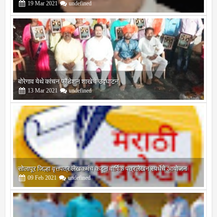
बोरेगाव येथे कांचन फौंडेशन शाखेचे उद्घाटन
13
Mar
2021
undefined
सोलापूर जिल्हा वृत्तपत्र लेखकमंच कडून वार्षिक पत्रलेखन स्पर्धेचे आयोजन
09
Feb
2021
undefined