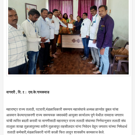
वागदरी , दि .९ : एस.के.गायकवाड
महाराष्ट्र राज्य तलाठी, पटवारी,मंडळाधिकारी समन्वय महासंघाचे अध्यक्ष ज्ञानदेव डुबल यांचा
आवमान केल्याप्रकरणी राज्य समन्वयक जमावबंदी आयुक्त कार्यालय पुणे येथील रामदास जगताप
यांची त्वरित बदली करावी या मागणीसाठी महाराष्ट्र राज्य तलाठी संघाच्या निर्णयानुसार तलाठी संघ
तालुका शाखा तुळजापूरच्या वतीने तुळजापूर तहसीलदार यांना निवेदन देवून जगताप यांच्या निषेधार्थ
तलाठी कर्मचारी,मंडळाधिकारी यांनी काळी फित लावून शासकीय कामकाज केले.