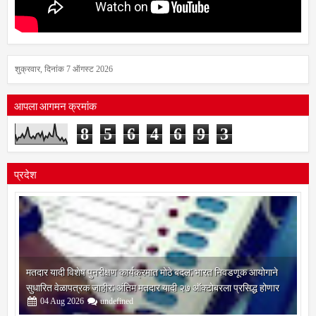
शुक्रवार, दिनांक 7 ऑगस्ट 2026
आपला आगमन क्रमांक
8
5
6
4
6
9
3
प्रदेश
मतदार यादी विशेष पुनरीक्षण कार्यक्रमात मोठे बदल; भारत निवडणूक आयोगाने
सुधारित वेळापत्रक जाहीर; अंतिम मतदार यादी २७ ऑक्टोबरला प्रसिद्ध होणार
04
Aug
2026
undefined