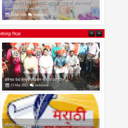
उपकरणाच्या डिझाईनला पेटंट; अणदूरचे सुपुत्र डॉ. सचिन कंदले
यांच्या संशोधनाला राष्ट्रीय गौरव
15
Jul
2026
undefined
सोलापूर जिल्हा
बोरेगाव येथे कांचन फौंडेशन शाखेचे उद्घाटन
13
Mar
2021
undefined
सोलापूर जिल्हा वृत्तपत्र लेखकमंच कडून वार्षिक पत्रलेखन स्पर्धेचे