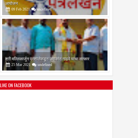
आयोजन
09
Feb
2021
undefined
श्री मल्लिकार्जुन प्रशालेकडून उमाकांत गाढवे यांचा सत्कार
25
Mar
2021
undefined
LIKE ON FACEBOOK
भारतीय जनता पक्ष चिटणीसपदी उमाकांत गाढवे यांची निवड
19
Mar
2021
undefined