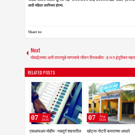
आदी महिला उपस्थित होत्या.
Share to:
Next
मोबाईलच्या अती वापरमुळे माणसाचे जीवन विस्कळीत : ह.भ.प.इंदूरीकर महा
RELATED POSTS
03
02
Aug
Aug
2026
2026
ना पालिकेचा अंतिम
क्रीडा क्षेत्रात नळदुर्गची मान उंचावली;
चांगली ट्रॅव्हल्स बस देतो' म्हण