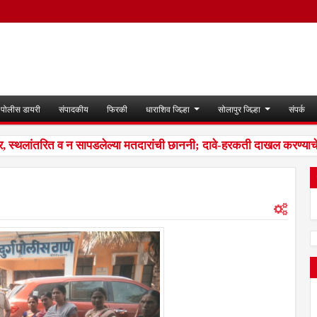
पोलीस डायरी
संपादकीय
फिरकी
धाराशिव जिल्हा
सोलापुर जिल्हा
संपर्क
थलांतरित व न सापडलेल्या मतदारांची छाननी; दावे-हरकती दाखल करण्याचे 