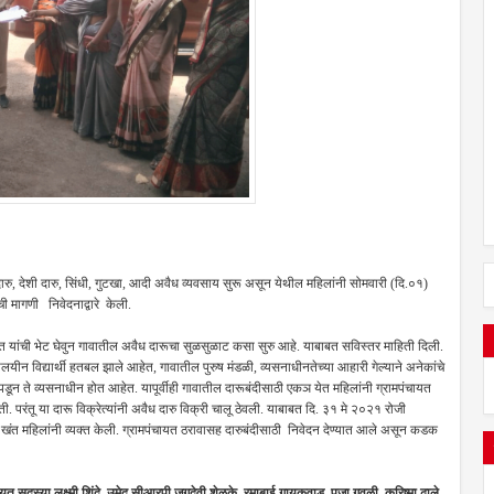
ारु, देशी दारु, सिंधी, गुटखा, आदी अवैध व्यवसाय सुरू असून येथील महिलांनी सोमवारी (दि.०१)
ी मागणी निवेदनाद्वारे केली.
 यांची भेट घेवुन गावातील अवैध दारूचा सुळसुळाट कसा सुरु आहे. याबाबत सविस्तर माहिती दिली.
लयीन विद्यार्थी हतबल झाले आहेत, गावातील पुरुष मंडळी, व्यसनाधीनतेच्या आहारी गेल्याने अनेकांचे
 पडून ते व्यसनाधीन होत आहेत. यापूर्वीही गावातील दारूबंदीसाठी एकञ येत महिलांनी ग्रामपंचायत
 परंतू या दारू विक्रेत्यांनी अवैध दारु विक्री चालू ठेवली. याबाबत दि. ३१ मे २०२१ रोजी
खंत महिलांनी व्यक्त केली. ग्रामपंचायत ठरावासह दारुबंदीसाठी निवेदन देण्यात आले असून कडक
चायत सदस्या लक्ष्मी शिंदे, उमेद सीआरपी जगदेवी शेळके, रमाबाई गायकवाड, पूजा गवळी, करिष्मा ढाले