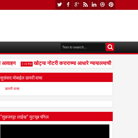
आवाहन
खोट्या नोटरी कराराच्या आधारे न्यायालयाची दिशाभूल केल्या
3:34 PM
सुसंवाद मोबाईल डायरी वाचा
डायरी वाचा
“तुळजापूर लाईव्ह” युटयूब चॅनेल