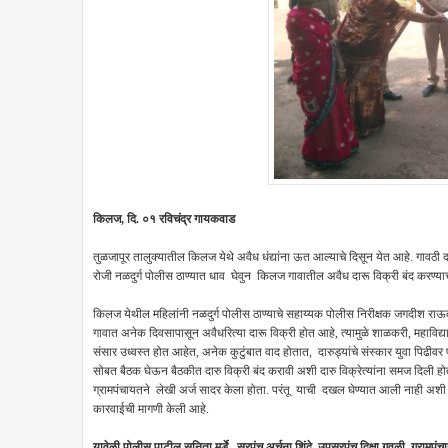
किलज, दि. ०१ रविचंद्र गायकवाड
तुळजापूर तालुक्यातील किलज येथे अवैध धंद्यांना ऊत आल्याचे दिसून येत आहे. गावठी द
रोजी नळदुर्ग पोलीस ठाण्यात धाव घेवुन किलज गावातील अवैध दारू विक्री बंद करण्याच
किलज येथील महिलांनी नळदुर्ग पोलीस ठाण्याचे सहाय्यक पोलीस निरीक्षक जगदीश राऊत
गावात अनेक दिवसापासून अवैधरित्या दारू विक्री होत आहे, त्यामुळे शाळकरी, महाविद्या
संसार उध्वस्त होत आहेत, अनेक कुटुंबात वाद होतात, दारुड्यांचे संस्कार युवा पिढीवर
सोबत बैठक घेऊन बैठकीत दारु विक्री बंद करावी अशी दारु विक्रेत्यांना समज दिली होती.
ग्रामपंचायतने लेखी अर्ज सादर केला होता. परंतू याची दखल घेण्यात आली नाही अशी 
कारवाईची मागणी केली आहे.
यावेळी पोलीस पाटील सुनिता मर्डे, सरपंच अर्चना शिंदे, उपसरपंच दिक्षा गवळी, ग्रामपं