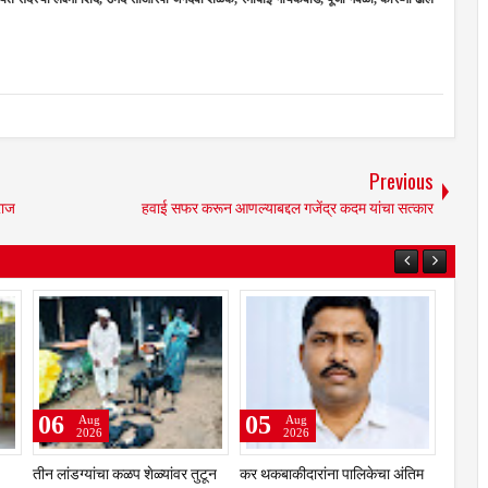
Previous
राज
हवाई सफर करून आणल्याबद्दल गजेंद्र कदम यांचा सत्कार
07
07
Aug
Aug
2026
2026
त १७
एसआयआर मोहीम : नळदुर्ग शहरातील
खोट्या नोटरी कराराच्या आधारे