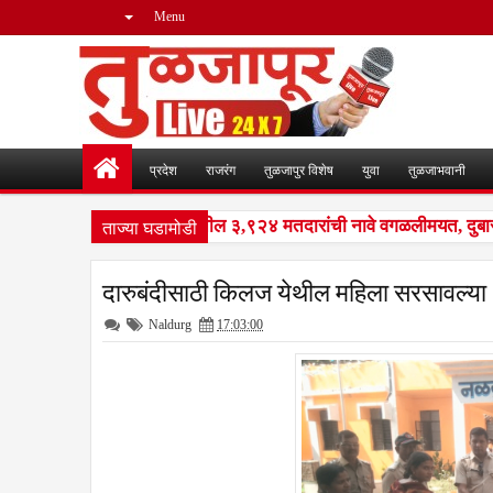
Menu
प्रदेश
राजरंग
तुळजापुर विशेष
युवा
तुळजाभवानी
ताज्या घडामोडी
आर मोहीम : नळदुर्ग शहरातील ३,९२४ मतदारांची नावे वगळलीमयत, दुबार, स्
दारुबंदीसाठी किलज येथील महिला सरसावल्या
Naldurg
17:03:00