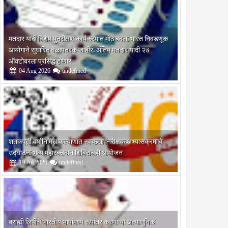
मतदार यादी विशेष पुनरीक्षण कार्यक्रमात मोठे बदल; भारत निवडणूक
आयोगाने सुधारित वेळापत्रक जाहीर; अंतिम मतदार यादी २७
ऑक्टोबरला प्रसिद्ध होणार
04
Aug
2026
undefined
शतकपूर्ती वर्षानिमित्त कल्याणात स्वच्छता निरीक्षक अभ्यासक्रमाचे
उद्घाटन; भव्य महारक्तदान शिबिराचेही आयोजन
19
Jul
2026
undefined
ब्राह्मी लिपीचे भारतीय भाषांमध्ये रूपांतर करणाऱ्या अत्याधुनिक