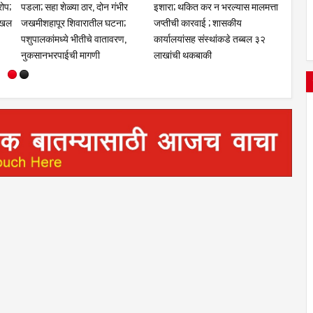
यातील
३,९२४ मतदारांची नावे वगळलीमयत,
न्यायालयाची दिशाभूल केल्याचा आरोप;
दुबार, स्थलांतरित व न सापडलेल्या
पवनचक्की कंपनीविरोधात गुन्हा दाखल
मतदारांची छाननी; दावे-हरकती दाखल
करण्याची मागणी
करण्याचे आवाहन