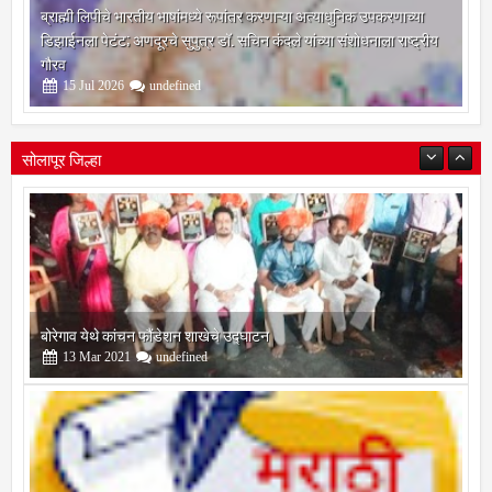
ब्राह्मी लिपीचे भारतीय भाषांमध्ये रूपांतर करणाऱ्या अत्याधुनिक उपकरणाच्या
डिझाईनला पेटंट; अणदूरचे सुपुत्र डॉ. सचिन कंदले यांच्या संशोधनाला राष्ट्रीय
गौरव
15
Jul
2026
undefined
सोलापूर जिल्हा
बोरेगाव येथे कांचन फौंडेशन शाखेचे उद्घाटन
13
Mar
2021
undefined