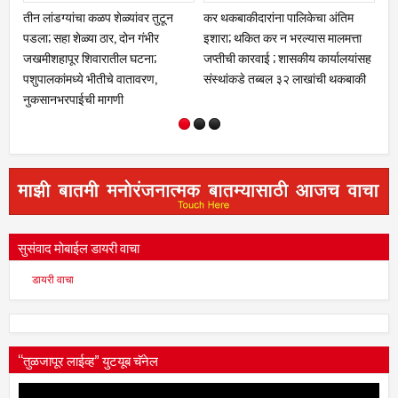
 कळप शेळ्यांवर तुटून
कर थकबाकीदारांना पालिकेचा अंतिम
क्रीडा क्षेत्रात नळदुर्गच
ा ठार, दोन गंभीर
इशारा; थकित कर न भरल्यास मालमत्ता
विद्यापीठाकडून नऊ गुणव
िवारातील घटना;
जप्तीची कारवाई ; शासकीय कार्यालयांसह
प्रशिक्षक व व्यवस्थापका
 भीतीचे वातावरण,
संस्थांकडे तब्बल ३२ लाखांची थकबाकी
ी मागणी
सुसंवाद मोबाईल डायरी वाचा
डायरी वाचा
“तुळजापूर लाईव्ह” युटयूब चॅनेल