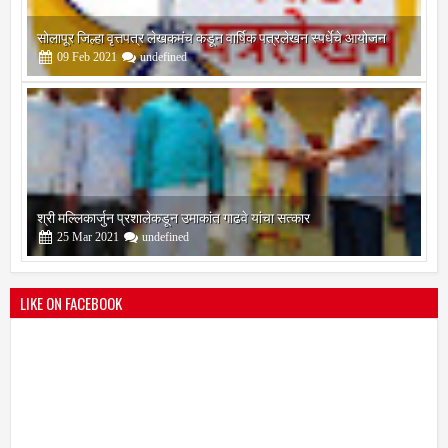
सोलापूर जिल्हा वृत्तपत्र लेखकमंच कडून वार्षिक पत्रलेखन स्पर्धेचे आयोजन
09
Feb
2021
undefined
श्री मल्लिकार्जुन प्रशालेकडून उमाकांत गाढवे यांचा सत्कार
25
Mar
2021
undefined
LIKE ON FACEBOOK
भारतीय जनता पक्ष चिटणीसपदी उमाकांत गाढवे यांची निवड
19
Mar
2021
undefined