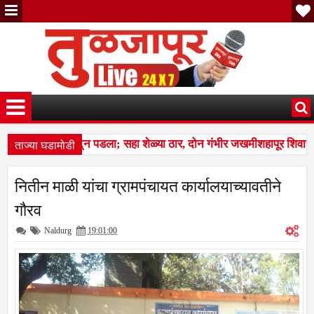
ताज्या घडामोडी
ा कळप शेळ्यांवर तुटून पडला; सहा शेळ्या ठार, दोन गंभीर जखमीशहापूर शिवार
्स बस देतो' म्हणत १७ लाखांचा गंडा; तुळजापूर तालुक्यातील दाम्पत्याची आर्थिक 
नितीन माळी यांचा ग्रामपंचायत कार्यालयाच्यावतीने
ा कळप शेळ्यांवर तुटून पडला; सहा शेळ्या ठार, दोन गंभीर जखमीशहापूर शिवार
गौरव
Naldurg
19:01:00