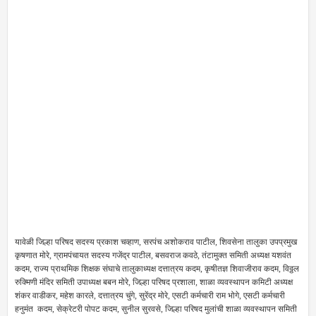
यावेळी जिल्हा परिषद सदस्य प्रकाश चव्हाण, सरपंच अशोकराव पाटील, शिवसेना तालुका उपप्रमुख
कृषणात मोरे, ग्रामपंचायत सदस्य गजेंद्र पाटील, बसवराज कवठे, तंटामुक्त समिती अध्यक्ष यशवंत
कदम, राज्य प्राथमिक शिक्षक संघाचे तालुकाध्यक्ष दत्तात्रय कदम, कृषीतज्ञ शिवाजीराव कदम, विठ्ठल
रुक्मिणी मंदिर समिती उपाध्यक्ष बबन मोरे, जिल्हा परिषद प्रशाला, शाळा व्यवस्थापन कमिटी अध्यक्ष
शंकर वाडीकर, महेश कारले, दत्तात्रय चुंगे, सुरेंद्र मोरे, एसटी कर्मचारी राम भोगे, एसटी कर्मचारी
हनुमंत कदम, सेक्रेटरी पोपट कदम, सुनील सुरवसे, जिल्हा परिषद मुलांची शाळा व्यवस्थापन समिती