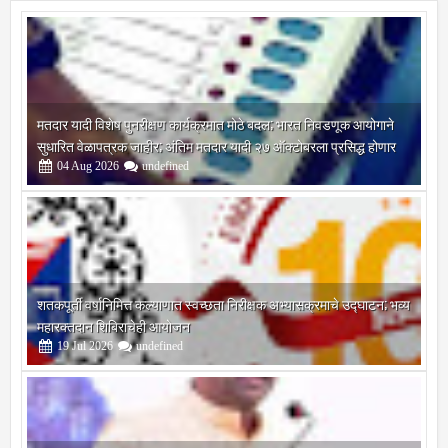
मतदार यादी विशेष पुनरीक्षण कार्यक्रमात मोठे बदल; भारत निवडणूक आयोगाने
सुधारित वेळापत्रक जाहीर; अंतिम मतदार यादी २७ ऑक्टोबरला प्रसिद्ध होणार
04
Aug
2026
undefined
शतकपूर्ती वर्षानिमित्त कल्याणात स्वच्छता निरीक्षक अभ्यासक्रमाचे उद्घाटन; भव्य
महारक्तदान शिबिराचेही आयोजन
19
Jul
2026
undefined