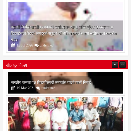
ब्राह्मी लिपीचे भारतीय भाषांमध्ये रूपांतर करणाऱ्या अत्याधुनिक उपकरणाच्या
डिझाईनला पेटंट; अणदूरचे सुपुत्र डॉ. सचिन कंदले यांच्या संशोधनाला राष्ट्रीय
गौरव
15
Jul
2026
undefined
सोलापूर जिल्हा
बोरेगाव येथे कांचन फौंडेशन शाखेचे उद्घाटन
13
Mar
2021
undefined