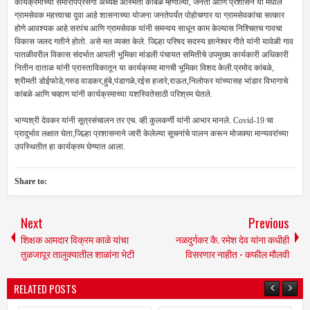
कार्यक्रमाच्या समारोपप्रसंगी अध्यक्ष अस्मिता कांबळे म्हणाल्या, जनता आणि प्रशासन या मधील
ग्रामसेवक महत्त्वाचा दुवा आहे शासनाच्या योजना जनतेपर्यंत पोहोचणार या ग्रामसेवकांचा सत्कार
होणे आवश्यक आहे.सरपंच आणि ग्रामसेवक यांनी समन्वय साधून काम केल्यास निश्चितच गावचा
विकास जलद गतीने होतो. असे मत व्यक्त केले. जिल्हा परिषद सदस्य ज्ञानेश्वर गीते यांनी यावेळी गाव
पातळीवरील विकास संदर्भात आपली भूमिका मांडली पंचायत समितीचे उपमुख्य कार्यकारी अधिकारी
नितीन दाताळ यांनी प्रास्ताविकातून या कार्यक्रमा मागची भूमिका विशद केली.प्रमोद कांबळे,
श्रीमती डोईफोडे,गरुड वाडकर,हुंबे,पंडागळे,रईस हजारे,राऊत,निलोफर यांच्यासह भांडार विभागाचे
कांबळे आणि चव्हाण यांनी कार्यक्रमाच्या यशस्वितेसाठी परिश्रम घेतले.
भाग्यश्री देवकर यांनी सूत्रसंचालन तर एच. व्ही.कुलकर्णी यांनी आभार मानले. Covid-19 चा
प्रादुर्भाव लक्षात घेता,जिल्हा प्रशासनाने जारी केलेल्या सूचनांचे पालन करून मोजक्या मान्यवरांच्या
उपस्थितीत हा कार्यक्रम घेण्यात आला.
Share to:
Next
Previous
शिक्षक आमदार विक्रम काळे यांचा
नळदुर्गकर कै. रमेश देव यांना कधीही
तुळजापूर तालुक्यातील शाळांना भेटी
विसरणार नाहीत - कफील मौलवी
RELATED POSTS