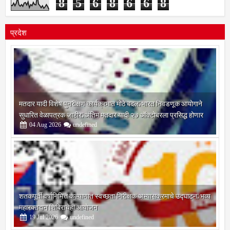
8
5
6
8
6
6
8
प्रदेश
मतदार यादी विशेष पुनरीक्षण कार्यक्रमात मोठे बदल; भारत निवडणूक आयोगाने
सुधारित वेळापत्रक जाहीर; अंतिम मतदार यादी २७ ऑक्टोबरला प्रसिद्ध होणार
04
Aug
2026
undefined
शतकपूर्ती वर्षानिमित्त कल्याणात स्वच्छता निरीक्षक अभ्यासक्रमाचे उद्घाटन; भव्य
महारक्तदान शिबिराचेही आयोजन
19
Jul
2026
undefined