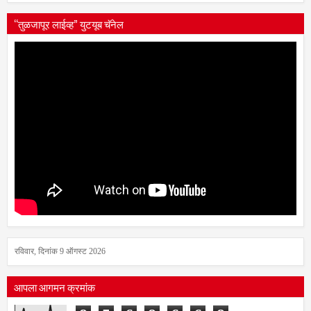
“तुळजापूर लाईव्ह” युटयूब चॅनेल
रविवार, दिनांक 9 ऑगस्ट 2026
आपला आगमन क्रमांक