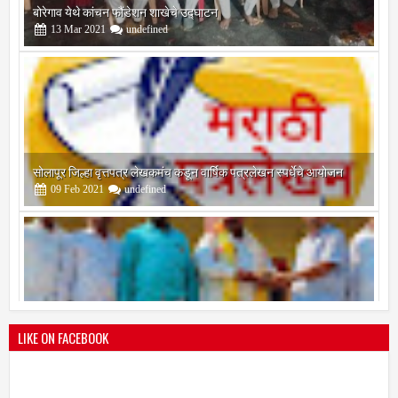
सोलापूर जिल्हा वृत्तपत्र लेखकमंच कडून वार्षिक पत्रलेखन स्पर्धेचे आयोजन
09
Feb
2021
undefined
श्री मल्लिकार्जुन प्रशालेकडून उमाकांत गाढवे यांचा सत्कार
25
Mar
2021
undefined
LIKE ON FACEBOOK