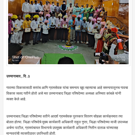
उस्मानाबाद , दि .३
गावच्या विकासासाठी सरपंच आणि ग्रामसेवक यांचा समन्वय खूप महत्त्वाचा आहे समन्वयातूनच गावचा
विकास जलद गतीने होतो असे मत उस्मानाबाद जिल्हा परिषदेच्या अध्यक्षा अस्मिता कांबळे यांनी
व्यक्त केले आहे.
उस्मानाबाद जिल्हा परिषदेच्या वतीने आदर्श ग्रामसेवक पुरस्कार वितरण सोहळा कार्यक्रमात त्या
बोलत होत्या. जिल्हा परिषदेचे मुख्य कार्यकारी अधिकारी राहुल गुप्ता, जिल्हा परिषदेच्या माजी उपाध्यक्ष
अर्चना पाटील, ग्रामपंचायत विभागाचे उपमुख्य कार्यकारी अधिकारी नितीन दाताळ यांच्यासह
मान्यवरांची व्यासपीठावर उपस्थिती होती.