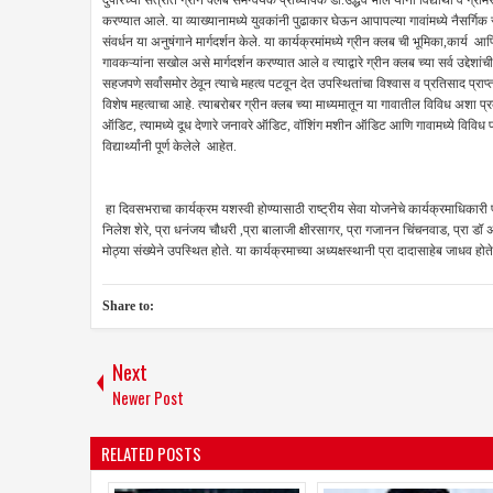
दुपारच्या सत्रात ग्रीन क्लब समन्वयक प्राध्यापक डॅा.उद्धव भाले यांनी विद्यार्थी व ग्राम
करण्यात आले. या व्याख्यानामध्ये युवकांनी पुढाकार घेऊन आपापल्या गावांमध्ये नैसर्ग
संवर्धन या अनुषंगाने मार्गदर्शन केले. या कार्यक्रमांमध्ये ग्रीन क्लब ची भूमिका,कार्य
गावकऱ्यांना सखोल असे मार्गदर्शन करण्यात आले व त्याद्वारे ग्रीन क्लब च्या सर्व उद
सहजपणे सर्वांसमोर ठेवून त्याचे महत्व पटवून देत उपस्थितांचा विश्वास व प्रतिसाद प्राप
विशेष महत्वाचा आहे. त्याबरोबर ग्रीन क्लब च्या माध्यमातून या गावातील विविध अशा प्रकार
ऑडिट, त्यामध्ये दूध देणारे जनावरे ऑडिट, वॉशिंग मशीन ऑडिट आणि गावामध्ये विविध प्रक
विद्यार्थ्यांनी पूर्ण केलेले आहेत.
हा दिवसभराचा कार्यक्रम यशस्वी होण्यासाठी राष्ट्रीय सेवा योजनेचे कार्यक्रमाधिकारी प
निलेश शेरे, प्रा धनंजय चौधरी ,प्रा बालाजी क्षीरसागर, प्रा गजानन चिंचनवाड, प्रा डॉ 
मोठ्या संख्येने उपस्थित होते. या कार्यक्रमाच्या अध्यक्षस्थानी प्रा दादासाहेब जाध
Share to:
Next
Newer Post
RELATED POSTS