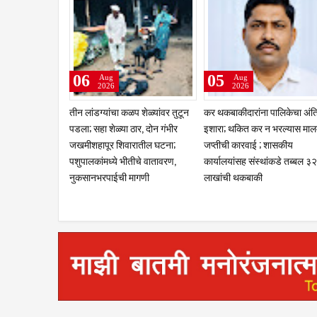
02
01
01
Aug
Aug
Au
2026
2026
202
चांगली ट्रॅव्हल्स बस देतो' म्हणत १७
सरदारसिंग ठाकूर यांच्या
महायुतीने दि
लाखांचा गंडा; तुळजापूर तालुक्यातील
वाढदिवसानिमित्त मान्यवरांकडून जंगी
नगरसेवकपदी 
दाम्पत्याची आर्थिक फसवणूक;
सत्कार; कार्यकर्त्यांकडून शुभेच्छांचा
संधी द्या, शि
परळीच्या आरोपीविरुद्ध नळदुर्ग
वर्षाव
कार्यकर्त्यां
पोलिसांत गुन्हा
आश्वासनाच