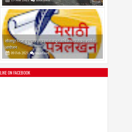
श्री मल्लिकार्जुन प्रशालेकडून उमाकांत गाढवे यांचा सत्कार
25
Mar
2021
undefined
LIKE ON FACEBOOK
भारतीय जनता पक्ष चिटणीसपदी उमाकांत गाढवे यांची निवड
19
Mar
2021
undefined