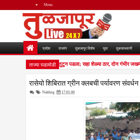
Menu
प्रदेश
राजरंग
तुळजापुर विशेष
युवा
तुळजाभवानी
ताज्या घडामोडी
ीन लांडग्यांचा कळप शेळ्यांवर तुटून पडला; सहा शेळ्या ठार, दोन गंभीर जखम
रासेयो शिबिरात ग्रीन क्लबची पर्यावरण संवर्धन 
Naldurg
17:01:00