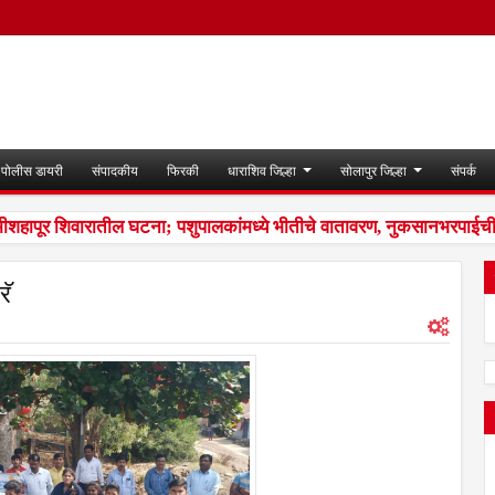
पोलीस डायरी
संपादकीय
फिरकी
धाराशिव जिल्हा
सोलापुर जिल्हा
संपर्क
ीशहापूर शिवारातील घटना; पशुपालकांमध्ये भीतीचे वातावरण, नुकसानभरपाईची म
रॅ