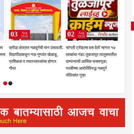
06
05
g
Aug
Aug
6
2026
2026
लेला शब्द पाळावा; स्वीकृत
तीन लांडग्यांचा कळप शेळ्यांवर तुटून
कर थकबाकीदारांना पालिके
ज्ञानेश्वर घोडके यांनाच
पडला; सहा शेळ्या ठार, दोन गंभीर
इशारा; थकित कर न भरल्या
वसेना शिंदे गटाच्या
जखमीशहापूर शिवारातील घटना;
जप्तीची कारवाई ; शासकीय
ची ठाम भूमिका; निवडणूकपूर्व
पशुपालकांमध्ये भीतीचे वातावरण,
कार्यालयांसह संस्थांकडे त
ी आठवण
नुकसानभरपाईची मागणी
लाखांची थकबाकी