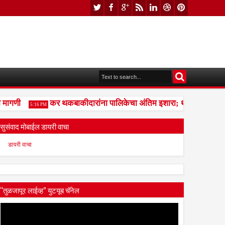
ागणी
कर थकबाकीदारांना पालिकेचा अंतिम इशारा; थकित कर न भरल्या
5:16 PM
सुसंवाद मोबाईल डायरी वाचा
डायरी वाचा
“तुळजापूर लाईव्ह” युटयूब चॅनेल