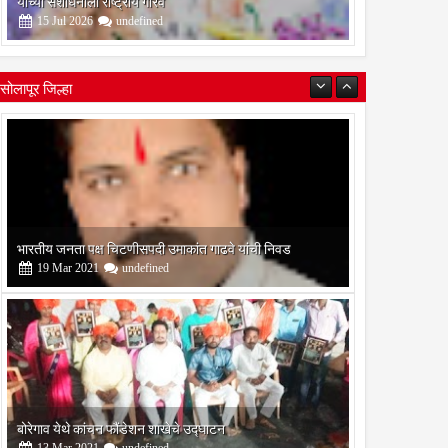
यांच्या संशोधनाला राष्ट्रीय गौरव
15
Jul
2026
undefined
सोलापूर जिल्हा
चा अंतिम
स मालमत्ता
ब्बल ३२
बोरेगाव येथे कांचन फौंडेशन शाखेचे उद्घाटन
13
Mar
2021
undefined
सोलापूर जिल्हा वृत्तपत्र लेखकमंच कडून वार्षिक पत्रलेखन स्पर्धेचे
आयोजन
09
Feb
2021
undefined