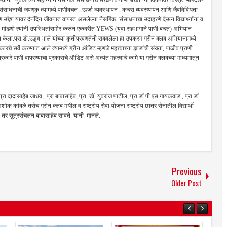
स्थांना ‘युवकांच्या सहाय्याने नैसर्गिक संसाधनांचे संरक्षण व पाणी बचत’ या विषयावर विस्तृत मार्गदर्शन
िक संसाधनाची जपणूक त्यामध्ये पाणीबचत . ऊर्जा व्यवस्थापन . कचरा व्यवस्थापन आणि जैवविविधता
 आणि उद्देश यावर दैनंदिन जीवनात वापरत असलेल्या नैसर्गिक संसाधनाचा उदाहरणे देऊन विद्यार्थ्यांना व
्देशांची मांडणी त्यांनी उपस्थितांसमोर करून एकंदरीत YEWS (युवा सहभागाने पाणी बचत) अभियान
्त केला.प्रा.डॅा.उद्धव भाले यांच्या कृतीप्रवणतेनी राबवलेला हा उपक्रम ग्रीन क्लब अभियानामध्ये
चे सर्वे करण्यात आले त्यामध्ये ग्रीन ऑडिट म्हणजे महत्त्वाच्या झाडांची संख्या, पाळीव प्राणी
ारे पाणी वापरण्याचा प्रकाराचे ऑडिट असे अत्यंत महत्त्वाचे कामे या ग्रीन क्लबच्या माध्यमातून
्रा दादासाहेब जाधव, प्रा बाबासाहेब, प्रा. डॉ. युवराज पाटील, प्रा डॉ पी एस गायकवाड , प्रा डॉ
अशोक कांबळे तसेच ग्रीन क्लब मधील व राष्ट्रीय सेवा योजना राष्ट्रीय छात्र सेनातील विद्यार्थी
व होते तर सुत्रसंचलन बाबासाहेब सावते यानी मानले.
Previous
Older Post