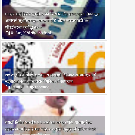
मतदार यादी विशेष पुनरीक्षण कार्यक्रमात मोठे बदल; भारत निवडणूक
आयोगाने सुधारित वेळापत्रक जाहीर; अंतिम मतदार यादी २७
ऑक्टोबरला प्रसिद्ध होणार
04
Aug
2026
undefined
शतकपूर्ती वर्षानिमित्त कल्याणात स्वच्छता निरीक्षक अभ्यासक्रमाचे
उद्घाटन; भव्य महारक्तदान शिबिराचेही आयोजन
19
Jul
2026
undefined
ब्राह्मी लिपीचे भारतीय भाषांमध्ये रूपांतर करणाऱ्या अत्याधुनिक
उपकरणाच्या डिझाईनला पेटंट; अणदूरचे सुपुत्र डॉ. सचिन कंदले