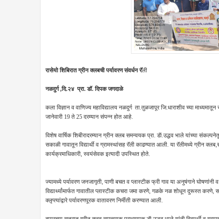
रासेयो शिबिरात ग्रीन क्लबची पर्यावरण संवर्धन रॅ
ली
नळदुर्ग ,दि.२४ प्रा. डॉ. दिपक जगदाळे
कला विज्ञान व वाणिज्य महाविद्यालय नळदुर्ग ता.तुळजापूर जि.धाराशीव च्या माध्यमातून रा
जानेवारी 19 ते 25 दरम्यान संपन्न होत आहे.
विशेष वार्षिक शिबीरादरम्यान ग्रीन क्लब समन्वयक प्रा. डॅा.उद्धव भाले यांच्या संकल
सकाळी गावातून विद्यार्थी व ग्रामस्थांसह रॅली काढण्यात आली. या रॅलीमध्ये ग्रीन क्लब,राष्
कार्यक्रमाधिकारी, स्वयंसेवक इत्यादी उपस्थित होते.
ज्यामध्ये पर्यावरण जनजागृती, पाणी बचत व प्लास्टीक फ्री गाव या अनुषंगाने घोषणांनी 
विद्यार्थ्यांमार्फत गावातील प्लास्टीक कचरा जमा करणे, गळके नळ शोधून दुरूस्त करणे
क्लृप्त्यांद्वारे पर्यावरणपूरक वातावरण निर्मीती करण्यात आली.