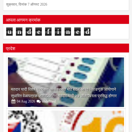
शुक्रवार, दिनांक 7 ऑगस्ट 2026
आपला आगमन क्रमांक
u
n
d
e
f
i
n
e
d
प्रदेश
मतदार यादी विशेष पुनरीक्षण कार्यक्रमात मोठे बदल; भारत निवडणूक आयोगाने
सुधारित वेळापत्रक जाहीर; अंतिम मतदार यादी २७ ऑक्टोबरला प्रसिद्ध होणार
04
Aug
2026
undefined