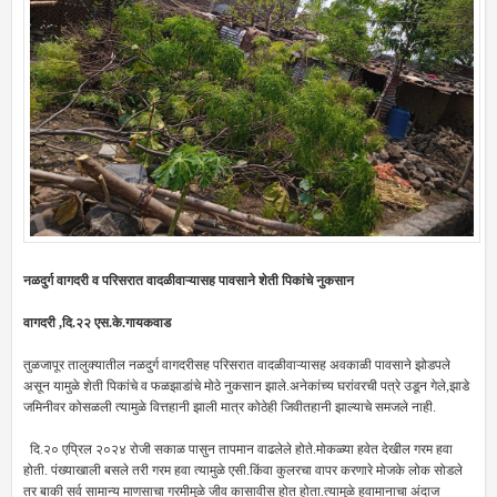
नळदुर्ग वागदरी व परिसरात वादळीवाऱ्यासह पावसाने शेती पिकांचे नुकसान
वागदरी ,दि.२२ एस.के.गायकवाड
तुळजापूर तालुक्यातील नळदुर्ग वागदरीसह परिसरात वादळीवाऱ्यासह अवकाळी पावसाने झोडपले
असून यामुळे शेती पिकांचे व फळझाडांचे मोठे नुकसान झाले.अनेकांच्य घरांवरची पत्रे उडून गेले,झाडे
जमिनीवर कोसळली त्यामुळे वित्तहानी झाली मात्र कोठेही जिवीतहानी झाल्याचे समजले नाही.
दि.२० एप्रिल २०२४ रोजी सकाळ पासुन तापमान वाढलेले होते.मोकळ्या हवेत देखील गरम हवा
होती. पंख्याखाली बसले तरी गरम हवा त्यामुळे एसी.किंवा कुलरचा वापर करणारे मोजके लोक सोडले
तर बाकी सर्व सामान्य माणसाचा‌ गरमीमुळे जीव कासावीस होत होता.त्यामुळे हवामानाचा अंदाज