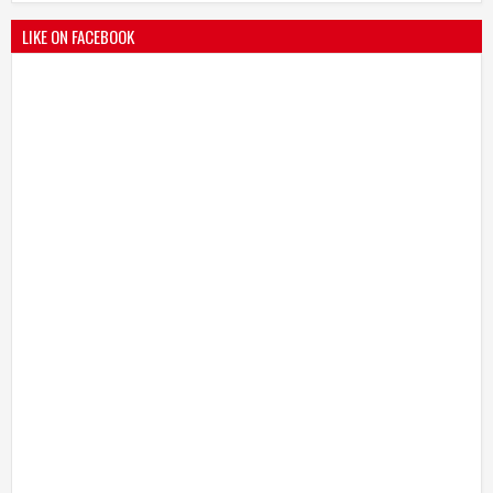
LIKE ON FACEBOOK
भारतीय जनता पक्ष चिटणीसपदी उमाकांत गाढवे यांची निवड
19
Mar
2021
undefined