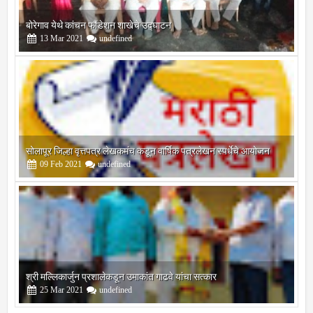
बोरेगाव येथे कांचन फौंडेशन शाखेचे उद्घाटन
13
Mar
2021
undefined
सोलापूर जिल्हा वृत्तपत्र लेखकमंच कडून वार्षिक पत्रलेखन स्पर्धेचे आयोजन
09
Feb
2021
undefined
श्री मल्लिकार्जुन प्रशालेकडून उमाकांत गाढवे यांचा सत्कार
25
Mar
2021
undefined