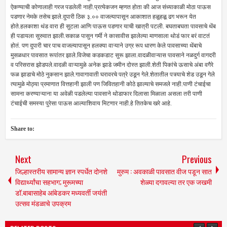
ऐकण्याची कोणालाही गरज पडलेली नाही.प्रत्येकजन म्हणत होता की आज संध्याकाळी मोठा पाऊस
पडणार नेमके तसेच झाले.दुपारी ठिक ३.०० वाजल्यापासून आकाशात हळुहळू ढग भरून येत
होते.हलकाशा थंड वारा ही सुटला आणि पाऊस पडणार याची खात्री पटली. बघताबघता पावसाचे थेंब
ही पडायला सुरुवात झाली.सकाळ पासुन गर्मी ने कासावीस झालेल्या माणसाला थोडं फार बरं वाटतं
होतं. पण दुपारी चार पाच वाजल्यापासून हलक्या वाऱ्याने उग्र रूप धारण केले पावसाच्या थेंबाचे
मुसळधार पावसात रूपांतर झाले.विजेचा कडकडाट सुरू झाला.वादळीवाऱ्यास पावसाने नळदुर्ग वागदरी
व परिसरास झोडपले.वादळी वाऱ्यामुळे अनेक झाडे जमीन दोस्त झाली.शेती पिकांचे ऊसाचे अंबा वगैरे
फळ झाडाचे मोठे नुकसान झाले.गावागावाती घरावरचे पत्रे उडून गेले.शेतातील पत्र्याचे शेड उडून गेले
त्यामुळे मोठ्या प्रमाणात वित्तहानी झाली पण जिवितहानी कोठे झाल्याचे समजले नाही.पाणी टंचाईचा
सामना करण्याऱ्याना या अवेळी पडलेल्या पावसाने थोडाफार दिलासा मिळाला असला तरी पाणी
टंचाईची समस्या पुरेसा पाऊस आल्याशिवाय मिटणार नाही.हे तितकेच खरे आहे.
Share to:
Next
Previous
जिल्हास्तरीय सामान्य ज्ञान स्पर्धेत दोनशे
मुरुम : अवकाळी पावसात वीज पडून सात
विद्यार्थ्यांचा सहभाग; मुरूमच्या
शेळ्या दगावल्या तर एक जखमी
डॉ.बाबासाहेब आंबेडकर मध्यवर्ती जयंती
उत्सव मंडळाचे उपक्रम