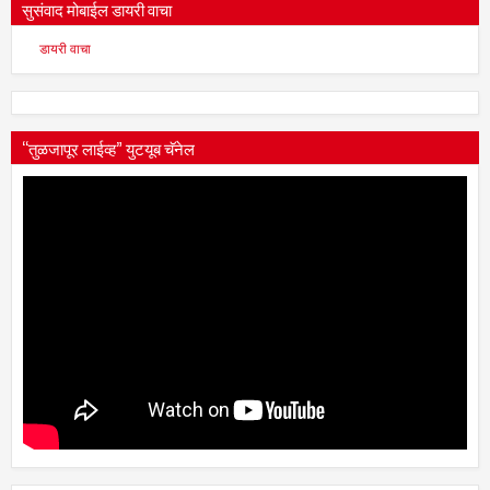
सुसंवाद मोबाईल डायरी वाचा
डायरी वाचा
“तुळजापूर लाईव्ह” युटयूब चॅनेल