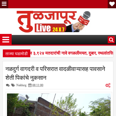
ताज्या घडामोडी
नळदुर्ग शहरातील ३,९२४ मतदारांची नावे वगळलीमयत, दुबार, स्थलांतरित व 
 पुनरीक्षण कार्यक्रमात मोठे बदल; भारत निवडणूक आयोगाने सुधारित वेळापत्र
नळदुर्ग वागदरी व परिसरात वादळीवाऱ्यासह पावसाने
नळदुर्ग शहरातील ३,९२४ मतदारांची नावे वगळलीमयत, दुबार, स्थलांतरित व 
शेती पिकांचे नुकसान
Naldurg
08:11:00