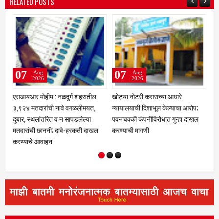
RELATED POSTS
07
06
Aug
Aug
2026
2026
 शहरातील
खोट्या नोटरी कराराच्या आधारे
तीन लांडग्यांचा कळप शेळ्यांवर तुटू
गळलीमयत,
न्यायालयाची दिशाभूल केल्याचा आरोप;
पडला; सहा शेळ्या ठार, दोन गंभीर
डलेल्या
पवनचक्की कंपनीविरोधात गुन्हा दाखल
जखमीशहापूर शिवारातील घटना;
रकती दाखल
करण्याची मागणी
पशुपालकांमध्ये भीतीचे वातावरण,
नुकसानभरपाईची मागणी