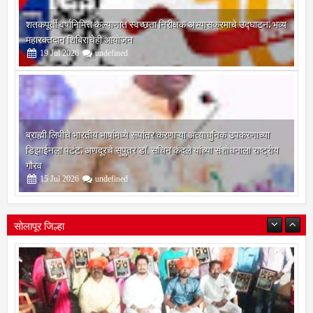
शतकपूर्ती वर्षानिमित्त कल्याणात स्वच्छता निरीक्षक अभ्यासक्रमाचे उद्घाटन; भव्य
महारक्तदान शिबिराचेही आयोजन
19
Jul
2026
undefined
ब्राह्मी लिपीचे भारतीय भाषांमध्ये रूपांतर करणाऱ्या अत्याधुनिक उपकरणाच्या
डिझाईनला पेटंट; अणदूरचे सुपुत्र डॉ. सचिन कंदले यांच्या संशोधनाला राष्ट्रीय
गौरव
15
Jul
2026
undefined
सोलापूर जिल्हा