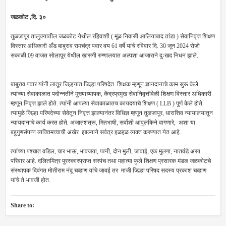
जळकोट ,दि. ३०
तुळजापूर तालुक्यातील जळकोट येथील रहिवाशी ( मूळ निवासी आलियाबाद तांडा ) सेवानिवृत्त शिक्षण
विस्तार अधिकारी अँड बाबुराव रामचंद्र पवार वय 61 वर्षे यांचे रविवार दि. 30 जून 2024 रोजी
सकाळी 09 वाजत सोलापूर येथील खासगी रुग्णालयात अल्पशा आजाराने दुःखद निधन झाले.
बाबुराव पवार यांनी लातूर जिल्हयात जिल्हा परिषदेत शिक्षक म्हणून ज्ञानदानाचे काम सुरू केले.
त्यांच्या सेवाकाळात पदोन्नतीने मुख्याध्यापक, केंद्रप्रमुख सेवानिवृत्तीवेळी शिक्षण विस्तार अधिकारी
म्हणून निवृत्त झाले होते. त्यांनी आपल्या सेवाकाळातच कायदयाचे शिक्षण ( LLB ) पुर्ण केले होते.
त्यामुळे जिल्हा परिषदेच्या सेवेतून निवृत्त झाल्यानंतर विधिज्ञ म्हणून तुळजापूर, धाराशिव न्यायालयातून
न्यायदानाचे कार्य करत होते. अजातशत्रू, मितभाषी, सर्वांशी आपुलकिने वागणारे, अशा या
बहुगुणसंपन्न व्यक्तिमत्त्वाची अखेर झाल्याने सर्वत्र हळहळ व्यक्त करण्यात येत आहे.
त्यांच्या पश्चात वडिल, चार भाऊ, भावजया, पत्नी, दोन मुली, जावाई, एक मुलगा, नातवंडे असा
परिवार आहे. दलितमित्र पुरस्कारप्राप्त सरपंच तथा महात्मा फुले शिक्षण प्रसारक मंडळ जळकोटचे
संस्थापक दिवंगत मोतीराम नंदू चव्हाण यांचे जावई तर माजी जिल्हा परिषद सदस्य प्रकाश चव्हाण
यांचे ते भावजी होत.
Share to: