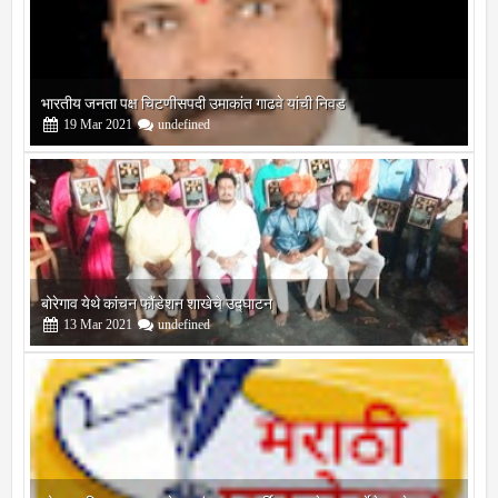
बोरेगाव येथे कांचन फौंडेशन शाखेचे उद्घाटन
13
Mar
2021
undefined
सोलापूर जिल्हा वृत्तपत्र लेखकमंच कडून वार्षिक पत्रलेखन स्पर्धेचे आयोजन
09
Feb
2021
undefined