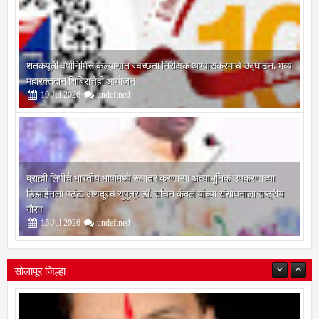
शतकपूर्ती वर्षानिमित्त कल्याणात स्वच्छता निरीक्षक अभ्यासक्रमाचे उद्घाटन; भव्य
महारक्तदान शिबिराचेही आयोजन
19
Jul
2026
undefined
ब्राह्मी लिपीचे भारतीय भाषांमध्ये रूपांतर करणाऱ्या अत्याधुनिक उपकरणाच्या
डिझाईनला पेटंट; अणदूरचे सुपुत्र डॉ. सचिन कंदले यांच्या संशोधनाला राष्ट्रीय
गौरव
15
Jul
2026
undefined
सोलापूर जिल्हा