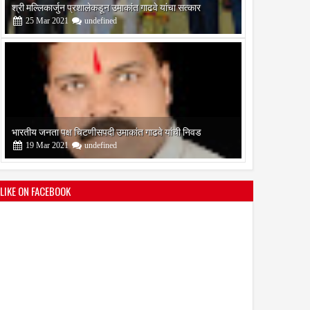
भारतीय जनता पक्ष चिटणीसपदी उमाकांत गाढवे यांची निवड
19
Mar
2021
undefined
बोरेगाव येथे कांचन फौंडेशन शाखेचे उद्घाटन
13
Mar
2021
undefined
LIKE ON FACEBOOK
सोलापूर जिल्हा वृत्तपत्र लेखकमंच कडून वार्षिक पत्रलेखन स्पर्धेचे
आयोजन
09
Feb
2021
undefined