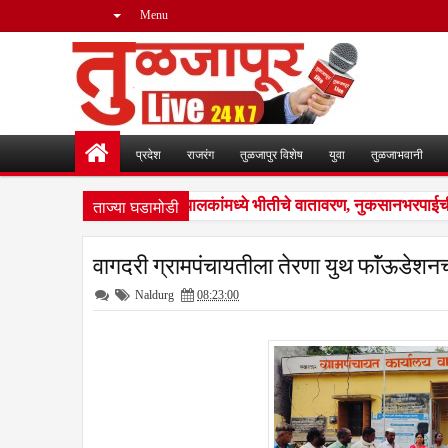
Menu
प्रदेश
राजरंग
तुळजापुर विशेष
युवा
तुळजाभवानी
ताज्या घडामोडी
मीशहापूर शिवारातील घटना; पशुपालकांमध्ये भीतीचे वातावरण, नुकसानभरपाईची 
वागदरी ग्रामपंचायतीला तेरणा युथ फाॅंऊडेशनच
Naldurg
08:23:00