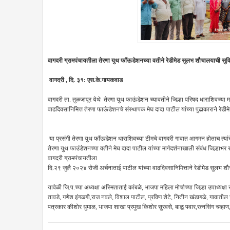
वागदरी ग्रामपंचायतीला तेरणा युथ फाॅंऊडेशनच्या वतीने रेडीमेड सुलभ शौचालयाची सु
वागदरी , दि. ३१: एस.के.गायकवाड
वागदरी ता. तुळजापूर येथे तेरणा युथ फाऊंडेशन च्यावतीने जिल्हा परिषद धाराशिवच्या म
वाढदिवसानिमित्त तेरणा फाऊंडेशनचे संस्थापक मेघ दादा पाटील यांच्या पुढाकाराने रे
या प्रसंगी तेरणा युथ ‌फाॅंऊडेशन धाराशिवच्या टीमचे वागदरी गावात आगमन होताच त्यांच
तेरणा युथ फाउंडेशनच्या वतीने मेघ दादा पाटील यांच्या मार्गदर्शनाखाली संबंध जिल्ह
वागदरी ग्रामपंचायतीला
दि.२९ जुलै २०२४ रोजी अर्चनाताई पाटील यांच्या वाढदिवसानिमित्ताने रेडीमेड सुलभ 
यावेळी जि.प.च्या अध्यक्षा अस्मिताताई कांबळे, भाजपा महिला मोर्चाच्या जिल्हा उपाध्यक
तावडे, गणेश इंगळगी,राज नवले, विशाल पाटील, प्रविण शेटे, नितीन खंडागळे, गावातील ज
पत्रकार कीशोर धुमाळ, भाजपा शाखा प्रमुख किशोर सुरवसे, बाळू पवार,रत्नसिंग चव्हा