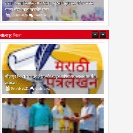
उपकरणाच्या डिझाईनला पेटंट; अणदूरचे सुपुत्र डॉ. सचिन कंदले
यांच्या संशोधनाला राष्ट्रीय गौरव
15
Jul
2026
undefined
सोलापूर जिल्हा
श्री मल्लिकार्जुन प्रशालेकडून उमाकांत गाढवे यांचा सत्कार
25
Mar
2021
undefined