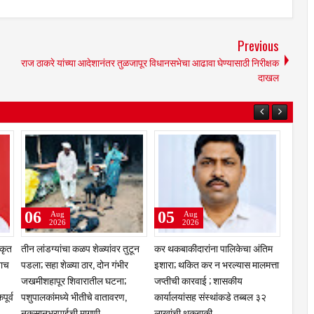
Previous
राज ठाकरे यांच्या आदेशानंतर तुळजापूर विधानसभेचा आढावा घेण्यासाठी निरीक्षक
दाखल
06
05
03
Aug
Aug
2026
2026
ीकृत
तीन लांडग्यांचा कळप शेळ्यांवर तुटून
कर थकबाकीदारांना पालिकेचा अंतिम
क्रीडा क
नाच
पडला; सहा शेळ्या ठार, दोन गंभीर
इशारा; थकित कर न भरल्यास मालमत्ता
विद्याप
जखमीशहापूर शिवारातील घटना;
जप्तीची कारवाई ; शासकीय
प्रशिक्
पूर्व
पशुपालकांमध्ये भीतीचे वातावरण,
कार्यालयांसह संस्थांकडे तब्बल ३२
गौरव
नुकसानभरपाईची मागणी
लाखांची थकबाकी