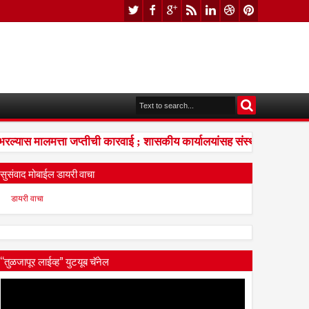
ास मालमत्ता जप्तीची कारवाई ; शासकीय कार्यालयांसह संस्थांकडे तब्बल ३
सुसंवाद मोबाईल डायरी वाचा
डायरी वाचा
“तुळजापूर लाईव्ह” युटयूब चॅनेल