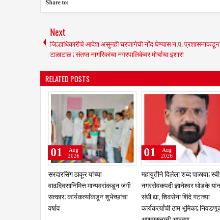
Share to:
Next
जिल्हाधिकारीचे आदेश असुनही घरजागेची नोंद घेण्यास न.प. प्रशासनाकडून
टाळाटाळ ; संतप्त नागरिकांचा नगरपालिकेवर मोर्चाचा इशारा
RELATED POSTS
01
01
Aug
Aug
2026
2026
सरदारसिंग ठाकूर यांच्या
महायुतीने दिलेला शब्द पाळावा; स्व
वाढदिवसानिमित्त मान्यवरांकडून जंगी
नगरसेवकपदी ज्ञानेश्वर घोडके यां
सत्कार; कार्यकर्त्यांकडून शुभेच्छांचा
संधी द्या, शिवसेना शिंदे गटाच्या
वर्षाव
कार्यकर्त्यांची ठाम भूमिका; निवडणूक
आश्वासनाची आठवण