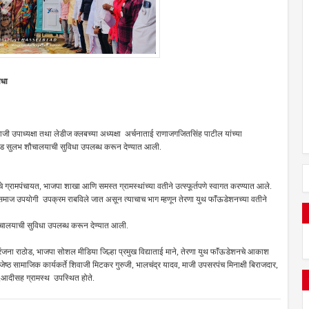
विधा
ाजी उपाध्यक्षा तथा लेडीज क्लबच्या अध्यक्षा अर्चनाताई राणाजगजितसिंह पाटील यांच्या
डीमेड सुलभ शौचालयाची सुविधा उपलब्ध करून देण्यात आली.
े ग्रामपंचायत, भाजपा शाखा आणि समस्त ग्रामस्थांच्या वतीने उत्स्फूर्तपणे स्वागत करण्यात आले.
ाभर समाज उपयोगी उपक्रम राबविले जात असून त्याचाच भाग म्हणून तेरणा युथ फाॅंऊडेशनच्या वतीने
शौचालयाची सुविधा उपलब्ध करून देण्यात आली.
्षा रंजना राठोड, भाजपा सोशल मीडिया जिल्हा प्रमुख विद्याताई माने, तेरणा युथ फाॅंऊडेशनचे आकाश
ेष्ठ सामाजिक कार्यकर्ते शिवाजी मिटकर गुरुजी, भालचंद्र यादव, माजी उपसरपंच मिनाक्षी बिराजदार,
ण,आदीसह ग्रामस्थ उपस्थित होते.