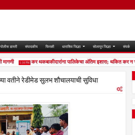
पोलीस डायरी
संपादकीय
फिरकी
धाराशिव जिल्हा
सोलापुर जिल्हा
संपर्क
मागणी
कर थकबाकीदारांना पालिकेचा अंतिम इशारा; थकित कर न भरल्य
5:16 PM
्या वतीने रेडीमेड सुलभ शौचालयाची सुविधा