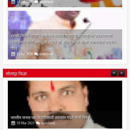
19
Jul
2026
undefined
ब्राह्मी लिपीचे भारतीय भाषांमध्ये रूपांतर करणाऱ्या अत्याधुनिक उपकरणाच्या
डिझाईनला पेटंट; अणदूरचे सुपुत्र डॉ. सचिन कंदले यांच्या संशोधनाला राष्ट्रीय
गौरव
15
Jul
2026
undefined
सोलापूर जिल्हा
बोरेगाव येथे कांचन फौंडेशन शाखेचे उद्घाटन
13
Mar
2021
undefined