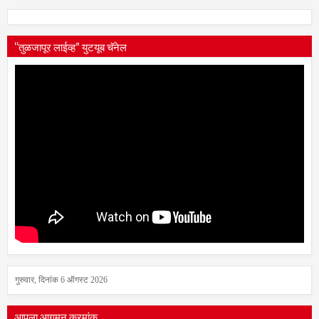
“तुळजापूर लाईव्ह” युटयूब चॅनेल
गुरुवार, दिनांक 6 ऑगस्ट 2026