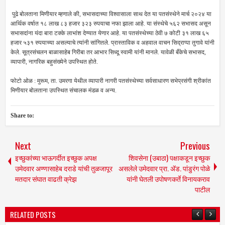
पुढे बोलताना मिणीयार म्हणाले की, सभासदाच्या विश्वासाला साथ देत या पतसंस्थेने मार्च २०२४ या
आर्थिक वर्षात १८ लाख ८३ हजार ३२३ रुपयाचा नफा झाला आहे. या संस्थेचे ५६२ सभासद असून
सभासदांना यंदा बारा टक्के लाभांश देण्यात येणार आहे. या पतसंस्थेच्या ठेवी ७ कोटी ३१ लाख ६५
हजार ५३१ रुपयाच्या असल्याचे त्यांनी सांगितले. प्रास्ताविक व अहवाल वाचन सिद्राप्पा तुगावे यांनी
केले. सूत्रसंचलन बाळासाहेब गिरीबा तर आभार सिध्दू स्वामी यांनी मानले. यावेळी बँकेचे सभासद,
व्यापारी, नागरिक बहुसंख्येने उपस्थित होते.
फोटो ओळ : मुरूम, ता. उमरगा येथील व्यापारी नागरी पतसंस्थेच्या सर्वसाधारण सभेप्रसंगी श्रीकांत
मिणीयार बोलताना उपस्थित संचालक मंडळ व अन्य.
Share to:
Next
Previous
इच्छुकांच्या भाऊगर्दीत इच्छुक अपक्ष
शिवसेना (उबाठा) पक्षाकडून इच्छुक
उमेदवार अण्णासाहेब दराडे यांची तुळजापूर
असलेले उमेदवार प्रा. ॲड. पांडुरंग पोळे
मतदार संघात वाढती क्रेझ
यांनी घेतली उपोषणकर्ते विनायकराव
पाटील
RELATED POSTS