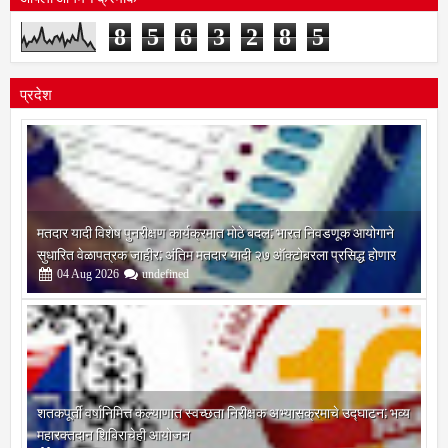
आपला आगमन क्रमांक
8
5
6
3
2
8
5
प्रदेश
मतदार यादी विशेष पुनरीक्षण कार्यक्रमात मोठे बदल; भारत निवडणूक आयोगाने
सुधारित वेळापत्रक जाहीर; अंतिम मतदार यादी २७ ऑक्टोबरला प्रसिद्ध होणार
04
Aug
2026
undefined
शतकपूर्ती वर्षानिमित्त कल्याणात स्वच्छता निरीक्षक अभ्यासक्रमाचे उद्घाटन; भव्य
महारक्तदान शिबिराचेही आयोजन