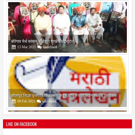
सोलापूर जिल्हा वृत्तपत्र लेखकमंच कडून वार्षिक पत्रलेखन स्पर्धेचे आयोजन
09
Feb
2021
undefined
श्री मल्लिकार्जुन प्रशालेकडून उमाकांत गाढवे यांचा सत्कार
25
Mar
2021
undefined
LIKE ON FACEBOOK