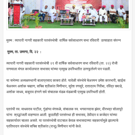
मुरुम : व्यापारी नागरी सहकारी पतसंस्थेची वार्षिक सर्वसाधारण सभा रविवारी उत्साहात संपन्न
मुरुम, ता. उमरगा, दि. २२ :
व्यापारी नागरी सहकारी पतसंस्थेची २९ वी वार्षिक सर्वसाधारण सभा रविवारी (ता. २२) रोजी
रत्नमाला मंगल कार्यालयात सभासद यांच्या प्रमुख उपस्थितीत उत्स्फूर्तपणे पार पडली.
या सभेच्या अध्यक्षस्थानी बालाप्रसाद काबरा होते. यावेळी संस्थेचे चेअरमन उमेश कारभारी, व्हाईस
चेअरमन अशोक चव्हाण, सचिव श्रीकांत मिणीयार, सुरेश रणसुरे, दत्तात्रय गिरीबा, रविंद्र ख्याडे,
अशोक जाधव, बाबुराव हंगरगे सर्व संचालक मंडळ मंडळाची प्रमुख उपस्थिती होती.
प्रारंभी स्व. माधवराव पाटील, गुंडांप्पा मंगरूळे, संचालक स्व. भगवानदास झंवर, वीरभद्र सोलापूरे
यांना श्रद्धांजली वाहण्यात आली. कुठलीही पतसंस्था ही सभासद, ठेवीदार व कर्जदार यांच्या
सहकार्यावर चालत असते. या पतसंस्थेची वाटचाल केवळ सभासदाच्या सहकार्यामुळे झाल्याचे
प्रतिपादन संस्थेचे सचिव श्रीकांत (राजू) मिणीयार यांनी केले.