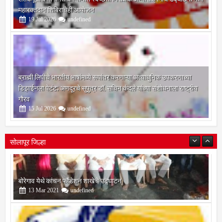
शतकपूर्ती वर्षानिमित्त कल्याणात स्वच्छता निरीक्षक अभ्यासक्रमाचे उद्घाटन; भव्य
महारक्तदान शिबिराचेही आयोजन
19
Jul
2026
undefined
ब्राह्मी लिपीचे भारतीय भाषांमध्ये रूपांतर करणाऱ्या अत्याधुनिक उपकरणाच्या
डिझाईनला पेटंट; अणदूरचे सुपुत्र डॉ. सचिन कंदले यांच्या संशोधनाला राष्ट्रीय
गौरव
15
Jul
2026
undefined
सोलापूर जिल्हा