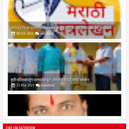
सोलापूर जिल्हा वृत्तपत्र लेखकमंच कडून वार्षिक पत्रलेखन स्पर्धेचे आयोजन
09
Feb
2021
undefined
श्री मल्लिकार्जुन प्रशालेकडून उमाकांत गाढवे यांचा सत्कार
25
Mar
2021
undefined
भारतीय जनता पक्ष चिटणीसपदी उमाकांत गाढवे यांची निवड
19
Mar
2021
undefined