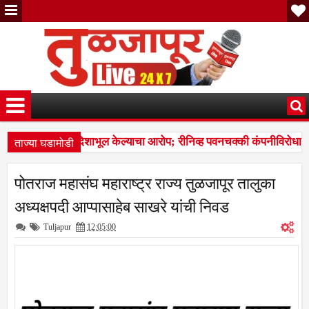
ताज्या घडामोडी
ारे न्यायालयाची दिशाभूल केल्याचा आरोप; रीनिव्ह पवनचक्की कंपनीविरोधात गु
मान उंचावली; विद्यापीठाकडून नऊ गुणवंत खेळाडू, प्रशिक्षक व व्यवस्थापकांचा हो
पोतराज महासंघ महाराष्ट्र राज्य तुळजापूर तालुका
ारे न्यायालयाची दिशाभूल केल्याचा आरोप; रीनिव्ह पवनचक्की कंपनीविरोधात गु
अध्यक्षपदी आप्पासाहेब साखरे यांची निवड
Tuljapur
12:05:00