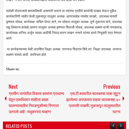
लखन ननवरे यांच्या अध्यक्षतेखाली माळशिरस येथे बैठक पार पडली .
यावेळी पोतराजाचे समजाविषयी असणारी भावना वा त्यांच्या प्रदीर्घ कार्याची दाखल घेऊन पुढील
कार्यकारिणी जाहीर केली.तुळजापूर तालुका अध्यक्ष आप्पासाहेब नामदेव साखरे, उपाध्यक्ष मारुती
कृष्णात भोवळ, कार्यध्यक्ष सचिन पोपट माने, तर लोहारा तालुका अध्यक्ष दुर्गा तुकाराम माने, उपाध्यक्ष
लहू लिंबराज कांबळे,उमरगा तालुका अध्यक्ष कृष्णात शिवाजी भोवळ, उपाध्यक्ष लक्ष्मण दाजी गायकवाड,
कार्याध्यक्ष अनिल अर्जुन जाधव आदींची निवड करुन लखन ननवरे यांच्या हस्ते नियुक्ती पत्र देण्यात
आले.
या कार्यक्रमाच्या वेळी धाराशिव जिल्हा अध्यक्ष नागनाथ शिवराम शिंदे तर जिल्हा उपाध्यक्ष धनराज
लक्ष्मण सरवदे आदी उपस्थित होते.
Share to:
Next
Previous
ग्रामीण भागांतील विकास कामांना प्राधान्य
एस.टी.बसवरील चालकाचा ताबा सुटून
देवून एकाधिकार शाहीला आळा
झालेल्या अपघातात वाहक चालकसह ३०
घालण्यासाठीच निवडणूकीच्या रिंगणात
प्रवासी जखमी; तुळजापूर तालुक्यातील
उतरलो आहे : मधुकरराव चव्हाण
घटना
RELATED POSTS