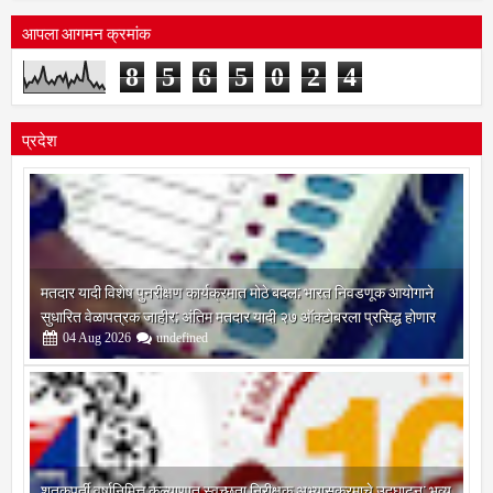
आपला आगमन क्रमांक
8
5
6
5
0
2
4
प्रदेश
मतदार यादी विशेष पुनरीक्षण कार्यक्रमात मोठे बदल; भारत निवडणूक आयोगाने
सुधारित वेळापत्रक जाहीर; अंतिम मतदार यादी २७ ऑक्टोबरला प्रसिद्ध होणार
04
Aug
2026
undefined