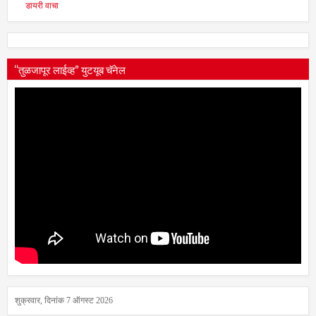
डायरी वाचा
“तुळजापूर लाईव्ह” युटयूब चॅनेल
शुक्रवार, दिनांक 7 ऑगस्ट 2026