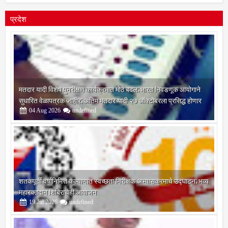
8
5
7
0
1
4
0
प्रदेश
मतदार यादी विशेष पुनरीक्षण कार्यक्रमात मोठे बदल; भारत निवडणूक आयोगाने
सुधारित वेळापत्रक जाहीर; अंतिम मतदार यादी २७ ऑक्टोबरला प्रसिद्ध होणार
04
Aug
2026
undefined
शतकपूर्ती वर्षानिमित्त कल्याणात स्वच्छता निरीक्षक अभ्यासक्रमाचे उद्घाटन; भव्य
महारक्तदान शिबिराचेही आयोजन
19
Jul
2026
undefined