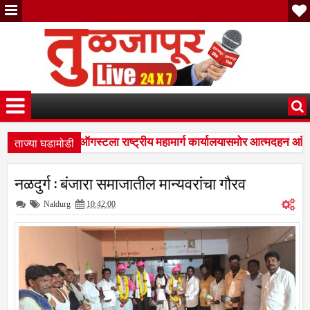
ताज्या घडामोडी
्यांचा इशारा; १३ ऑगस्टला राष्ट्रीय महामार्ग कार्यालयासमोर आत्मदहन आंदो
नळदुर्गमध्ये जल्लोषात नागरी सत्कार; हैदर कुरेशी मित्र परिवाराचा पुढाकार
नळदुर्ग : बंजारा समाजातील मान्यवरांचा गौरव
Naldurg
10:42:00