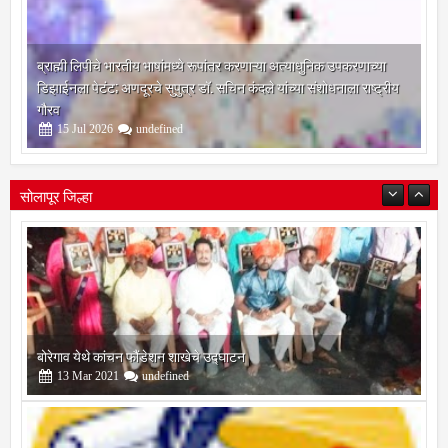
ब्राह्मी लिपीचे भारतीय भाषांमध्ये रूपांतर करणाऱ्या अत्याधुनिक उपकरणाच्या
डिझाईनला पेटंट; अणदूरचे सुपुत्र डॉ. सचिन कंदले यांच्या संशोधनाला राष्ट्रीय
गौरव
15
Jul
2026
undefined
सोलापूर जिल्हा
बोरेगाव येथे कांचन फौंडेशन शाखेचे उद्घाटन
13
Mar
2021
undefined