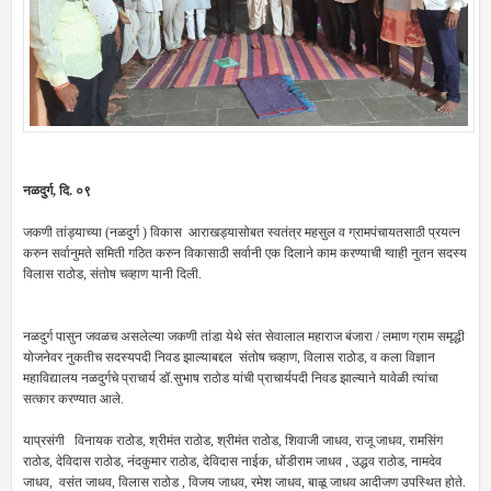
नळदुर्ग, दि. ०९
जकणी तांड्याच्या (नळदुर्ग ) विकास आराखड्यासोबत स्वतंत्र महसुल व ग्रामपंचायतसाठी प्रयत्न
करुन सर्वानुमते समिती गठित करुन विकासाठी सर्वानी एक दिलाने काम करण्याची ग्वाही नुतन सदस्य
विलास राठोड, संतोष चव्हाण यानी दिली.
नळदुर्ग पासुन जवळच असलेल्या जकणी तांडा येथे संत सेवालाल महाराज बंजारा / लमाण ग्राम समृद्धी
योजनेवर नुकतीच सदस्यपदी निवड झाल्याबद्दल संतोष चव्हाण, विलास राठोड, व कला विज्ञान
महाविद्यालय नळदुर्गचे प्राचार्य डॉ.सुभाष राठोड यांची प्राचार्यपदी निवड झाल्याने यावेळी त्यांचा
सत्कार करण्यात आले.
याप्रसंगी विनायक राठोड, श्रीमंत राठोड, श्रीमंत राठोड, शिवाजी जाधव, राजू जाधव, रामसिंग
राठोड, देविदास राठोड, नंदकुमार राठोड, देविदास नाईक, धोंडीराम जाधव , उद्धव राठोड, नामदेव
जाधव, वसंत जाधव, विलास राठोड , विजय जाधव, रमेश जाधव, बाळू जाधव आदीजण उपस्थित होते.