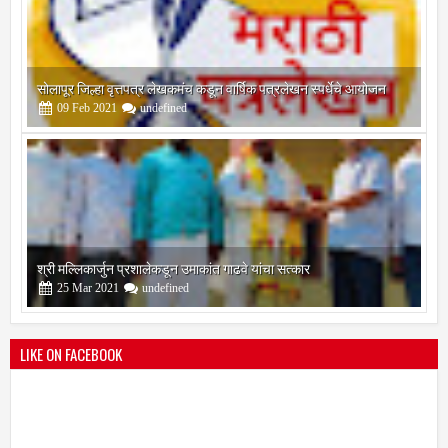
सोलापूर जिल्हा वृत्तपत्र लेखकमंच कडून वार्षिक पत्रलेखन स्पर्धेचे आयोजन
09
Feb
2021
undefined
श्री मल्लिकार्जुन प्रशालेकडून उमाकांत गाढवे यांचा सत्कार
25
Mar
2021
undefined
LIKE ON FACEBOOK