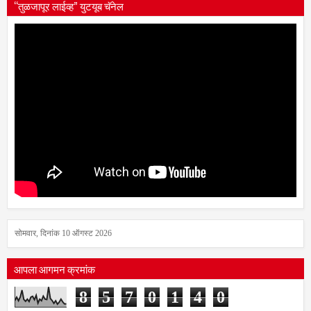
“तुळजापूर लाईव्ह” युटयूब चॅनेल
सोमवार, दिनांक 10 ऑगस्ट 2026
आपला आगमन क्रमांक