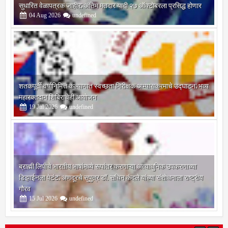
मतदार यादी विशेष पुनरीक्षण कार्यक्रमात मोठे बदल; भारत निवडणूक आयोगाने
सुधारित वेळापत्रक जाहीर; अंतिम मतदार यादी २७ ऑक्टोबरला प्रसिद्ध होणार
04
Aug
2026
undefined
शतकपूर्ती वर्षानिमित्त कल्याणात स्वच्छता निरीक्षक अभ्यासक्रमाचे उद्घाटन; भव्य
महारक्तदान शिबिराचेही आयोजन
19
Jul
2026
undefined
ब्राह्मी लिपीचे भारतीय भाषांमध्ये रूपांतर करणाऱ्या अत्याधुनिक उपकरणाच्या
डिझाईनला पेटंट; अणदूरचे सुपुत्र डॉ. सचिन कंदले यांच्या संशोधनाला राष्ट्रीय
गौरव
15
Jul
2026
undefined