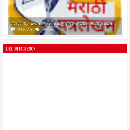
श्री मल्लिकार्जुन प्रशालेकडून उमाकांत गाढवे यांचा सत्कार
25
Mar
2021
undefined
LIKE ON FACEBOOK
भारतीय जनता पक्ष चिटणीसपदी उमाकांत गाढवे यांची निवड
19
Mar
2021
undefined