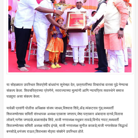
या सोहळ्यात उपस्थित शिवप्रेमी बांधवांना शुभेच्छा देत, छत्रपतींच्या विचारांचा वारसा पुढे नेण्याचा
संकल्प केला. शिवचरित्राच्या प्रेरणेने, स्वराज्याच्या मुल्यांनी आणि न्यायप्रिय व्यवस्थेने समाज
घडवूया असा संकल्प केला.
यावेळी प्रसंगी पोलीस अधिक्षक संजय जाधव,विश्वास शिंदे,ॲड.व्यंकटराव गुंड,मध्यवर्ती
शिवजन्मोत्सव समिती संस्थापक अध्यक्ष प्रकाश जगताप,जेष्ठ पत्रकार अंबादास दानवे,विलास
लोकरे,नागेश जगदाळे,बाळासाहेब शिंदे ,माजी नगराध्यक्ष मधुकर तावडे,विनोद गपाट,मध्यवर्ती
शिवजन्मोत्सव समिती अध्यक्ष संदीप इंगळे, माजी नगराध्यक्ष सुनील काकडे,माजी नगरसेवक सिद्धार्थ
बनसोडे,धनंजय राऊत,शिवभक्त मोठ्या संख्येने उपस्थित होते.