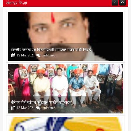
सोलापूर जिल्हा
बोरेगाव येथे कांचन फौंडेशन शाखेचे उद्घाटन
13
Mar
2021
undefined
सोलापूर जिल्हा वृत्तपत्र लेखकमंच कडून वार्षिक पत्रलेखन स्पर्धेचे आयोजन
09
Feb
2021
undefined