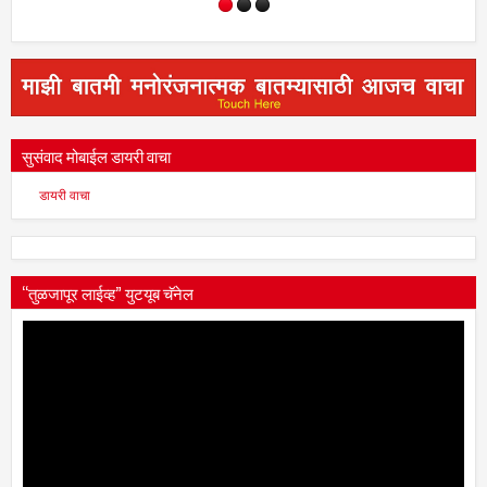
सुसंवाद मोबाईल डायरी वाचा
डायरी वाचा
“तुळजापूर लाईव्ह” युटयूब चॅनेल