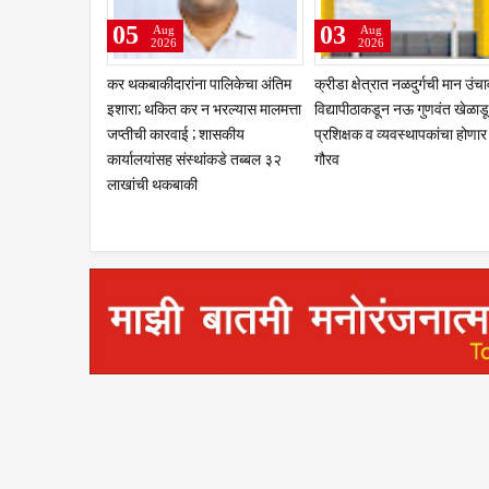
05
03
Aug
Aug
2026
2026
कर थकबाकीदारांना पालिकेचा अंतिम
क्रीडा क्षेत्रात नळदुर्गची मान उंच
इशारा; थकित कर न भरल्यास मालमत्ता
विद्यापीठाकडून नऊ गुणवंत खेळाडू
जप्तीची कारवाई ; शासकीय
प्रशिक्षक व व्यवस्थापकांचा होणार
कार्यालयांसह संस्थांकडे तब्बल ३२
गौरव
लाखांची थकबाकी