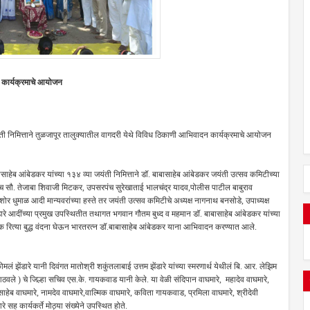
न कार्यक्रमाचे आयोजन
ंती निमित्ताने तुळजापूर तालुक्यातील वागदरी येथे विविध ठिकाणी आभिवादन कार्यक्रमाचे आयोजन
साहेब आंबेडकर यांच्या १३४ व्या जयंती निमित्ताने डॉ. बाबासाहेब आंबेडकर जयंती उत्सव कमिटीच्या
ंच सौ. तेजाबा शिवाजी मिटकर, उपसरपंच सुरेखाताई भालचंद्र यादव,पोलीस पाटील बाबुराव
िशोर धुमाळ आदी मान्यवरांच्या हस्ते तर जयंती उत्सव कमिटीचे अध्यक्ष नागनाथ बनसोडे, उपाध्यक्ष
ंडारे आदींच्या प्रमुख उपस्थितीत तथागत भगवान गौतम बुध्द व महमान डॉ. बाबासाहेब आंबेडकर यांच्या
यिक रित्या बुद्ध वंदना घेऊन भारतरत्न डॉ.बाबासाहेब आंबेडकर याना आभिवादन करण्यात आले.
नी कोमलं झेंडारे यानी दिवंगत मातोश्री शकुंतलाबाई उत्तम झेंडारे यांच्या स्मरणार्थ येथीलं बि. आर. लेझिम
ठवले ) चे जिल्हा सचिव एस.के. गायकवाड यानी केले. या वेळी संदिपान वाघमारे, महादेव वाघमारे,
ासाहेब वाघमारे, नामदेव वाघमारे,वाल्मिक वाघमारे, कविता गायकवाड, प्रमिला वाघमारे, श्रीदेवी
रे सह कार्यकर्ते मोठ्या संख्येने उपस्थित होते.