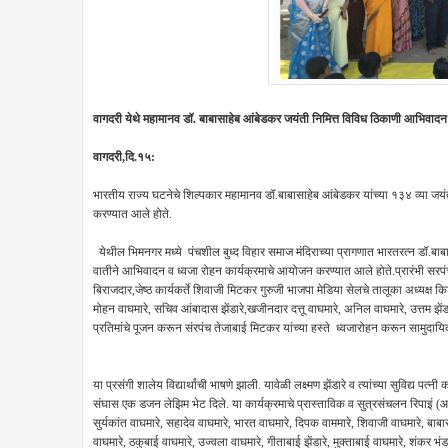
वागदरी येथे महामानव डॉ. बाबासाहेब आंबेडकर जयंती निमित्त विविध ठिकाणी आभिवाद
वागदरी,दि.१५:
भारतीय राज्य घटनेचे शिल्पकार महामानव डॉ.बाबासाहेब आंबेडकर यांच्या १३४ व्या जय
करण्यात आले होते.
येथील भिमनगर मध्ये पंचशील बुध्द विहार समाज मंदिराच्या प्रागणात भारतरत्न डॉ.बाबा
वातीने आभिवादन व ध्वजा रोहन कार्यक्रमाचे आयोजन करण्यात आले होते.प्रारंभी सरप
बिराजदार,जेष्ठ कार्यकर्ते शिवाजी मिटकर गुरुजी भाजपा मेडिया सेलचे तालूका अध्यक्ष क
मोहन वाघमारे, सचिव आंबादास झेंडारे,खजीनदार दत्तू वाघमारे, अनिल वाघमारे, उत्तम झे
प्रतिमांचे पूजन करून संरपंच तेजाबाई मिटकर यांच्या हस्ते ध्वजारोहन करून सामुदा
या प्रसंगी शालेय विद्यार्थांची भाषणे झाली. यावेळी लक्ष्मण झेंडारे व त्यांच्या सुविद्य पत्
संघास एक डजन लेझिम भेट दिले. या कार्यक्रमाचे प्रास्ताविक व सुत्रसंचलन रिपाइं (आ
सुर्यकांत वाघमारे, सहादेव वाघमारे, भारत वाघमारे, दिपक वाममारे, शिवाजी वाघमारे, बाब
वाघमारे, ठकुबाई वाघमारे, उज्वला वाघमारे, गीताबाई झेंडारे, मुक्ताबाई वाघमारे, शंकर भंडा