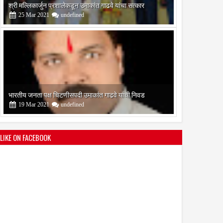
श्री मल्लिकार्जुन प्रशालेकडून उमाकांत गाढवे यांचा सत्कार
25
Mar
2021
undefined
भारतीय जनता पक्ष चिटणीसपदी उमाकांत गाढवे यांची निवड
19
Mar
2021
undefined
LIKE ON FACEBOOK
बोरेगाव येथे कांचन फौंडेशन शाखेचे उद्घाटन
13
Mar
2021
undefined