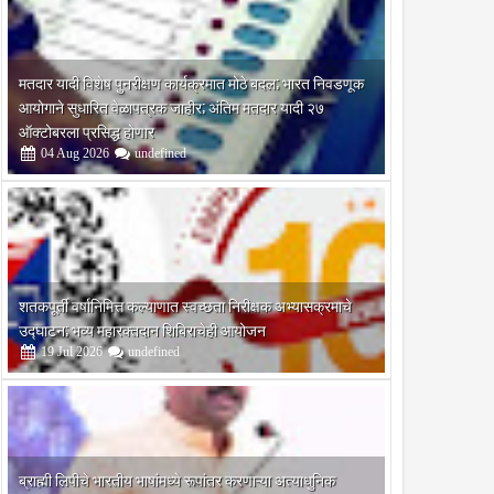
मतदार यादी विशेष पुनरीक्षण कार्यक्रमात मोठे बदल; भारत निवडणूक
आयोगाने सुधारित वेळापत्रक जाहीर; अंतिम मतदार यादी २७
ऑक्टोबरला प्रसिद्ध होणार
04
Aug
2026
undefined
शतकपूर्ती वर्षानिमित्त कल्याणात स्वच्छता निरीक्षक अभ्यासक्रमाचे
उद्घाटन; भव्य महारक्तदान शिबिराचेही आयोजन
19
Jul
2026
undefined
ब्राह्मी लिपीचे भारतीय भाषांमध्ये रूपांतर करणाऱ्या अत्याधुनिक