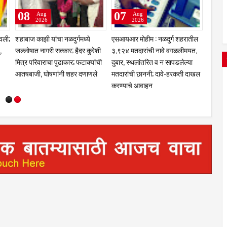
08
07
07
Aug
Aug
2026
2026
ावली;
शहाबाज काझी यांचा नळदुर्गमध्ये
एसआयआर मोहीम : नळदुर्ग शहरातील
खोट्या 
,
जल्लोषात नागरी सत्कार; हैदर कुरेशी
३,९२४ मतदारांची नावे वगळलीमयत,
न्यायाल
मित्र परिवाराचा पुढाकार; फटाक्यांची
दुबार, स्थलांतरित व न सापडलेल्या
पवनचक्क
आतषबाजी, घोषणांनी शहर दणाणले
मतदारांची छाननी; दावे-हरकती दाखल
करण्याच
करण्याचे आवाहन