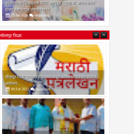
उपकरणाच्या डिझाईनला पेटंट; अणदूरचे सुपुत्र डॉ. सचिन कंदले
06
यांच्या संशोधनाला राष्ट्रीय गौरव
Aug
Aug
2026
2026
15
Jul
2026
undefined
नोटरी कराराच्या आधारे
तीन लांडग्यांचा कळप शेळ्यांवर तुटून
याची दिशाभूल केल्याचा आरोप;
पडला; सहा शेळ्या ठार, दोन गंभीर
सोलापूर जिल्हा
ी कंपनीविरोधात गुन्हा दाखल
जखमीशहापूर शिवारातील घटना;
ी मागणी
पशुपालकांमध्ये भीतीचे वातावरण,
नुकसानभरपाईची मागणी
सोलापूर जिल्हा वृत्तपत्र लेखकमंच कडून वार्षिक पत्रलेखन स्पर्धेचे
आयोजन
09
Feb
2021
undefined