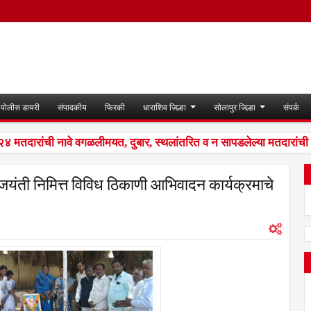
पोलीस डायरी
संपादकीय
फिरकी
धाराशिव जिल्हा
सोलापुर जिल्हा
संपर्क
दारांची नावे वगळलीमयत, दुबार, स्थलांतरित व न सापडलेल्या मतदारांची 
जयंती निमित्त विविध ठिकाणी आभिवादन कार्यक्रमाचे