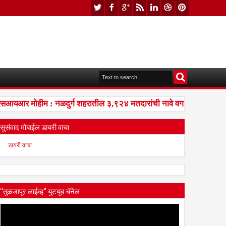
यआर मोहीम : नळदुर्ग शहरातील ३,९२४ मतदारांची नावे वगळलीमयत, दुबार, स
सुसंवाद मोबाईल डायरी वाचा
डायरी वाचा
“तुळजापूर लाईव्ह” युटयूब चॅनेल