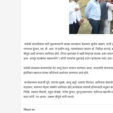
यावेळी व्यासपीठावर श्री तुळजाभवानी साखर कारखाना चेअरमन सुनील चव्हाण, माजी
नागनाथ कुंभार, एस. बी. आय. चे प्रवीण कडु, ग्रामपंचायत सदस्य डॉ. जितेंद्र कानडे
चौगुले आदी मान्यवर उपस्थित होते, टीप्पर ड्रायव्हर ते खडी केंद्राचा मालक अशा कष्
आय. अणदूर शाखेच्या सहकार्याने 5 कोटी रुपयांचा तूळजाई स्टोन क्रशरचा प्लांट उभा
यावेळी बांधकाम कामगारांचा भेट वस्तू देऊन सन्मान करण्यात आला, याप्रसंगी भोजनास
इंदोरिकर महाराज यांच्या कीर्तनाचे आयोजन करण्यात आले होते,
कार्यक्रमास बालाजी घुगे, दयानंद मुडके, आप्पू धमुरे, प्रशांत मिटकर, आविनाश मोकाशे, 
पत्रकार, कामगार मोठ्या संख्येने उपस्थित होते,कार्यक्रम यशस्वी होण्यासाठी मधुकर 
निर्मळे, यशवंत मोकाशे, राहुल घोडके, नागेश कुंभार, मुज्जु मकानदार, श्रीनाथ महानोरे व
पवार यांनी तर आभार लक्ष्मण चौगुले यांनी मानले.
Share to: