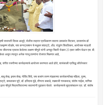
 कृषी सभापती दिपक आलूरे, पोलीस तक्रार प्राधिकरण सदस्य उमाकांत मिटकर, उपसरपंच डॉ
, बाळकृष्ण घोडके, यश कन्स्ट्रक्शन चे मधुकर बंदपट्टे, अँड. पांडुरंग शिवलिकर, आयोजक माऊली
टमय जीवनाचा प्रवास केलेल्या लक्ष्मण चौगुले यांनी अणदूर चिवरी रोडवर 25 एकर जमीन घेऊन एस. बी.
 केला असून त्यातून अनेक गरजू तरुणांना रोजगार मिळणार आहे,
ह, संगीत रजनीच्या कार्यक्रमाचे आयोजन करण्यात आले होते, सायंकाळी प्रसिद्ध कीर्तनकार
बाबू शेख, इमाम शेख, गोविंद शिंदे, जय बजरंग तरुण मंडळाच्या कार्यकर्त्यांसह महिला, पुरुष,
बंदपट्टे, कमलाकर घुगे, डॉ. हरिदास मुंडे, तीप्पना कबाडे, रखमाजी गायकवाड, संतोष नाईक, माणिक
 इतर चौगुले मित्रपरिवाराच्या सदस्यांनी पुढाकार घेतले. कार्यक्रमाचे सूत्रसंचालन प्रा. डॉ. संतोष