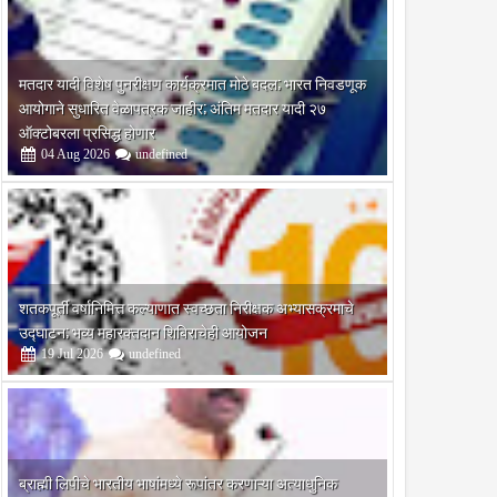
मतदार यादी विशेष पुनरीक्षण कार्यक्रमात मोठे बदल; भारत निवडणूक
आयोगाने सुधारित वेळापत्रक जाहीर; अंतिम मतदार यादी २७
ऑक्टोबरला प्रसिद्ध होणार
04
Aug
2026
undefined
शतकपूर्ती वर्षानिमित्त कल्याणात स्वच्छता निरीक्षक अभ्यासक्रमाचे
उद्घाटन; भव्य महारक्तदान शिबिराचेही आयोजन
19
Jul
2026
undefined
ब्राह्मी लिपीचे भारतीय भाषांमध्ये रूपांतर करणाऱ्या अत्याधुनिक