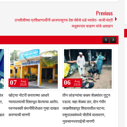
Previous
एनसीसीच्या प्रशिक्षणार्थीनी आजपासुनच देश सेवेचे धडे घ्यावेत- माजी मंत्री
मधुकरराव चव्हाण यांचे आवाहन
03
08
07
Aug
Aug
Aug
2026
2026
2026
क्रीडा क्षेत्रात नळदुर्गची मान उंचावली;
शहाबाज काझी यांचा नळदुर्गमध्ये
एसआयआर मोही
विद्यापीठाकडून नऊ गुणवंत खेळाडू,
जल्लोषात नागरी सत्कार; हैदर कुरेशी
३,९२४ मतदार
प्रशिक्षक व व्यवस्थापकांचा होणार
मित्र परिवाराचा पुढाकार; फटाक्यांची
दुबार, स्थलां
गौरव
आतषबाजी, घोषणांनी शहर दणाणले
मतदारांची छा
करण्याचे आव