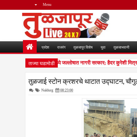
Menu
प्रदेश
राजरंग
तुळजापुर विशेष
युवा
तुळजाभवानी
ताज्या घडामोडी
शहाबाज काझी यांचा नळदुर्गमध्ये जल्लोषात नागरी सत्कार; हैदर कुरेशी मित्र
तुळजाई स्टोन क्रशरचे थाटात उद्घाटन, चौगुले ब
Naldurg
08:23:00