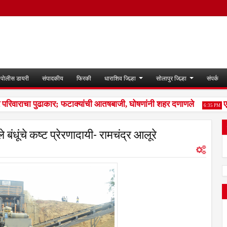
पोलीस डायरी
संपादकीय
फिरकी
धाराशिव जिल्हा
सोलापुर जिल्हा
संपर्क
 परिवाराचा पुढाकार; फटाक्यांची आतषबाजी, घोषणांनी शहर दणाणले
एसआ
6:35 PM
ंधूंचे कष्ट प्रेरणादायी- रामचंद्र आलूरे