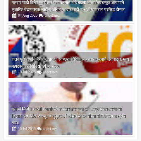
मतदार यादी विशेष पुनरीक्षण कार्यक्रमात मोठे बदल; भारत निवडणूक आयोगाने
सुधारित वेळापत्रक जाहीर; अंतिम मतदार यादी २७ ऑक्टोबरला प्रसिद्ध होणार
04
Aug
2026
undefined
शतकपूर्ती वर्षानिमित्त कल्याणात स्वच्छता निरीक्षक अभ्यासक्रमाचे उद्घाटन; भव्य
महारक्तदान शिबिराचेही आयोजन
19
Jul
2026
undefined
ब्राह्मी लिपीचे भारतीय भाषांमध्ये रूपांतर करणाऱ्या अत्याधुनिक उपकरणाच्या
डिझाईनला पेटंट; अणदूरचे सुपुत्र डॉ. सचिन कंदले यांच्या संशोधनाला राष्ट्रीय
गौरव
15
Jul
2026
undefined