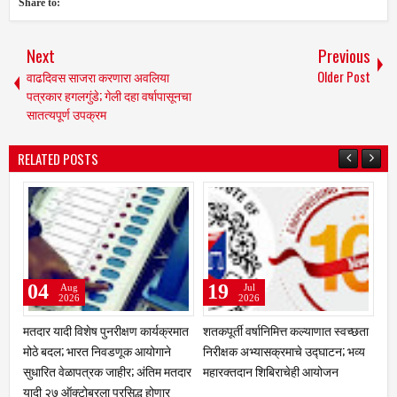
Share to:
Next
Previous
वाढदिवस साजरा करणारा अवलिया
Older Post
पत्रकार हगलगुंडे; गेली दहा वर्षापासूनचा
सातत्यपूर्ण उपक्रम
RELATED POSTS
15
11
Jul
Jul
2026
2026
ानिमित्त कल्याणात स्वच्छता
ब्राह्मी लिपीचे भारतीय भाषांमध्ये रूपांतर
"गाढवाच्या लग्नाची 'व्
ासक्रमाचे उद्घाटन; भव्य
करणाऱ्या अत्याधुनिक उपकरणाच्या
आता ढगांनी तरी निमंत्
शिबिराचेही आयोजन
डिझाईनला पेटंट; अणदूरचे सुपुत्र डॉ.
पाऊस पाडण्यासाठी गावक
सचिन कंदले यांच्या संशोधनाला राष्ट्रीय
फॉर्म्युला; वर गाढव, व