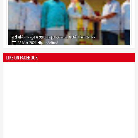
श्री मल्लिकार्जुन प्रशालेकडून उमाकांत गाढवे यांचा सत्कार
25
Mar
2021
undefined
LIKE ON FACEBOOK
भारतीय जनता पक्ष चिटणीसपदी उमाकांत गाढवे यांची निवड
19
Mar
2021
undefined