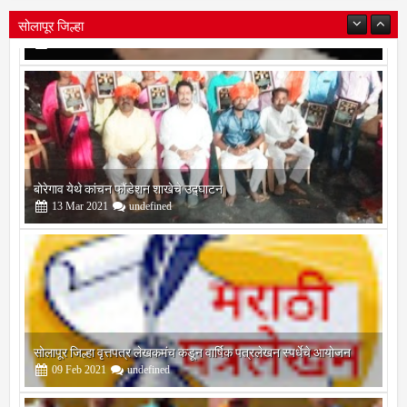
सोलापूर जिल्हा
बोरेगाव येथे कांचन फौंडेशन शाखेचे उद्घाटन
13
Mar
2021
undefined
सोलापूर जिल्हा वृत्तपत्र लेखकमंच कडून वार्षिक पत्रलेखन स्पर्धेचे आयोजन
09
Feb
2021
undefined