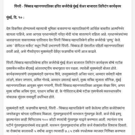
पिंपरी - चिंचवड महानगरपालिका हरित कर्जरोखे मुंबई शेअर बाजारात लिस्टिंग कार्यक्रम
मुंबई
,
दि. १० :
देश विकसित होण्यामध्ये महत्त्वाची भूमिका बजावणाऱ्या महापालिकांनी आर्थिक बाबतीत आत्मनिर्भर
व्हायला पाहिजे
,
असा आग्रह प्रधानमंत्री नरेंद्र मोदी यांचा सातत्याने राहिला आहे. प्रधानमंत्र्यांच्या
आवाहनाला सकारात्मक प्रतिसाद देत पिंपरी चिंचवड महापालिकेने हरित कर्जरोखे ‘इश्यू’ केले.
अशा
'
कॅपिटल मार्केट
'
मधून निधी उभारणारी पिंपरी- चिंचवड ही देशातील पहिली महानगरपालिका
ठरली आहे
,
असे गौरवोद्गार मुख्यमंत्री देवेंद्र फडणवीस यांनी आज काढले.
पिंपरी-चिंचवड महापालिकेचा हरित कर्जरोखे मुंबई शेअर बाजारात लिस्टिंग कार्यक्रम बॉम्बे स्टॉक
एक्सचेंज मधील बीएसई आंतरराष्ट्रीय सभागृहात पार पडला. त्यावेळी मुख्यमंत्री बोलत होते.
कार्यक्रमप्रसंगी उपमुख्यमंत्री एकनाथ शिंदे
,
उपमुख्यमंत्री अजित पवार
,
आमदार सर्वश्री महेश
लांडगे
,
शंकर जगताप
,
अमित गोरखे
,
आमदार उमाताई खापरे
,
मुख्य सचिव सुजाता सौनिक
,
मुंबई
महानगरपालिका आयुक्त भूषण गगराणी
,
पिंपरी चिंचवड महानगरपालिका आयुक्त शेखर सिंग
,
अप्पर
मुख्य सचिव असिम गुप्ता
,
प्रधान सचिव डॅा. के गोविंदराज
,
बॅाम्बे स्टॅाक एक्स्चेंजचे व्यवस्थापकीय
संचालक सुंदरम रामामूर्ती उपस्थित होते.
मुख्यमंत्री श्री. फडणवीस म्हणाले
,
पिंपरी - चिंचवड महापालिकेने जारी केलेल्या हरित कर्जरोख्यांना
जनतेकडून चांगला प्रतिसाद मिळाला. गुंतवणूकदारांनी भरभरून गुंतवणूक केली. कर्ज रोखे इश्यू
झाल्यानंतर काही मिनिटातच १०० कोटी रुपयांची गुंतवणूक याद्वारे करण्यात आली. त्यानंतर पाच
पटीने गुंतवणूकदारांमध्ये वाढ झाली. यावरून गुंतवणूकदारांचा हरित कर्ज रोख्यांवरील विश्वास दिसतो.
या रोख्यांचा कालावधी ५ वर्षांचा असून त्यासाठी ७.८५ टक्के स्पर्धात्मक व्याजदर निश्चित करण्यात