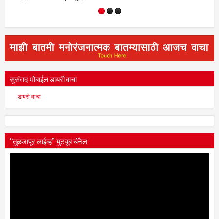
गौरव
वरातीत अख्खं गाव!
सुसंवाद मोबाईल डायरी वाचा
डायरी वाचा
“तुळजापूर लाईव्ह” युटयूब चॅनेल