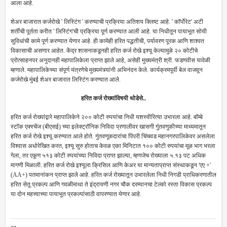
आला आहे.
शेअर बाजारात कर्जरोखे
'
लिस्टिंग
'
करण्याची प्रक्रिया अतिशय क्लिष्ट आहे.
'
कॉर्पोरेट
'
अटी
शर्तींची पूर्तता करीत
'
लिस्टिंग
'
ची प्रक्रिया पूर्ण करण्यात आली आहे. या निधीतून पायाभूत सोयी
सुविधांची कामे पूर्ण करण्यात येणार आहे. ही कामेही हरित पद्धतीची
,
पर्यावरण पूरक आणि शाश्वत
विकासाची असणार आहेत. केंद्र शासनाकडूनही हरित कर्ज रोखे इश्यू केल्यामुळे २० कोटीचे
प्रोत्साहनपर अनुदानही महापालिकेला प्राप्त झाले आहे
,
असेही मुख्यमंत्री श्री. फडणवीस यावेळी
म्हणाले. महापालिकेच्या संपूर्ण यंत्रणेचे मुख्यमंत्र्यांनी अभिनंदन केले. कार्यक्रमपूर्वी बेल वाजवून
कर्जरोखे मुंबई शेअर बाजारात लिस्टिंग करण्यात आले.
हरित कर्ज रोख्यांविषयी थोडेसे..
हरित कर्ज रोख्यांद्वारे महापालिकेने २०० कोटी रुपयांचा निधी यशस्वीरित्या उभारला आहे. बॉम्बे
स्टॉक एक्स्चेंज (बीएसई) च्या इलेक्ट्रॉनिक निविदा प्रणालीवर खासगी गुंतवणुकीच्या माध्यमातून
हरित कर्ज रोखे इश्यू करण्यात आले होते. गुंतवणूकदारांचा पिंपरी चिंचवड महानगरपालिकेवर असलेला
विश्वास अधोरेखित करत
,
इश्यू सुरु होताच केवळ एका मिनिटात १०० कोटी रुपयांचा मूळ भाग भरला
गेला
,
तर एकूण ५१३ कोटी रुपयांच्या निविदा प्राप्त झाल्या
,
म्हणजेच रोख्याला ५.१३ पट अधिक
मागणी मिळाली. हरित कर्ज रोखे इश्यूला क्रिसिल आणि केअर या मान्यताप्राप्त संस्थाकडून
'
एए +
'
(AA+)
पतमानांकन प्राप्त झाले आहे. हरित कर्ज रोख्यातून उभारलेला निधी निगडी प्राधिकरणातील
हरित सेतू प्रकल्प आणि गवळीमाथा ते इंद्रायणी नगर चौक दरम्यानचा टेल्को रस्ता विकास प्रकल्प
या दोन महत्त्वाच्या पायाभूत प्रकल्पांसाठी वापरण्यात येणार आहे.