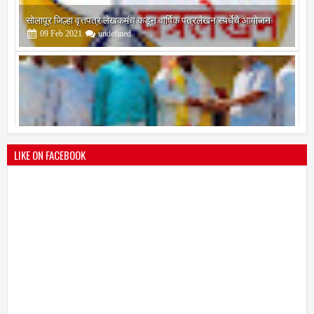
श्री मल्लिकार्जुन प्रशालेकडून उमाकांत गाढवे यांचा सत्कार
25
Mar
2021
undefined
LIKE ON FACEBOOK
भारतीय जनता पक्ष चिटणीसपदी उमाकांत गाढवे यांची निवड
19
Mar
2021
undefined