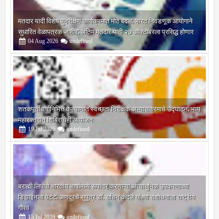
मतदार यादी विशेष पुनरीक्षण कार्यक्रमात मोठे बदल; भारत निवडणूक आयोगाने
सुधारित वेळापत्रक जाहीर; अंतिम मतदार यादी २७ ऑक्टोबरला प्रसिद्ध होणार
04
Aug
2026
undefined
शतकपूर्ती वर्षानिमित्त कल्याणात स्वच्छता निरीक्षक अभ्यासक्रमाचे उद्घाटन; भव्य
महारक्तदान शिबिराचेही आयोजन
19
Jul
2026
undefined
ब्राह्मी लिपीचे भारतीय भाषांमध्ये रूपांतर करणाऱ्या अत्याधुनिक उपकरणाच्या
डिझाईनला पेटंट; अणदूरचे सुपुत्र डॉ. सचिन कंदले यांच्या संशोधनाला राष्ट्रीय
गौरव