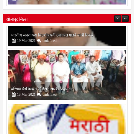
15
Jul
2026
undefined
सोलापूर जिल्हा
बोरेगाव येथे कांचन फौंडेशन शाखेचे उद्घाटन
13
Mar
2021
undefined
सोलापूर जिल्हा वृत्तपत्र लेखकमंच कडून वार्षिक पत्रलेखन स्पर्धेचे आयोजन
09
Feb
2021
undefined