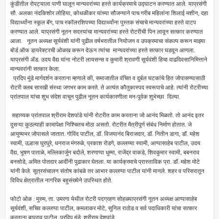
कुंडीतील रोपट्याला पाणी घालून मान्यवरांच्या हस्ते कार्यक्रमाचे उद्घाटन करण्यात आले. याप्रसंगी
सौ. अलका नंदकिशोर लोहिया, कोथळीकर यांच्या सौजन्याने पाच गरीब महिलांना शिलाई मशीन, दहा
विद्यार्थ्यांना स्कूल बॅग, पाच स्कॉलरशिपच्या विद्यार्थ्यांना पुस्तक संचाचे मान्यवरांच्या हस्ते वाटप
करण्यात आले. याप्रसंगी नूतन सदस्यांचा मान्यवरांच्या हस्ते रोटरीची पिन लावून सत्कार करण्यात
आला. नूतन अध्यक्ष सूर्यवंशी यांनी पुढील वर्षभरातील नियोजन व उपक्रमाचा संकल्प करून माझ्या
बोर्ड ऑफ डायरेक्टरची ओळख करून देऊन त्यांचा मान्यवरांच्या हस्ते सत्कार घडवून आणला.
याप्रसंगी ॲड. उदय वैद्य यांना नोटरी लायसन्स व कुमारी श्रावणी सूर्यवंशी हिचा वाढदिवसानिमित्ताने
मान्यवरांनी सत्कार केला.
प्रदिप मुंडे मार्गदर्शन करताना म्हणाले की, समाजातील वंचित व दुर्बल घटकांचे हित जोपासण्यासाठी
रोटरी क्लब सारखी संस्था जगभर काम करते. ते अत्यंत कौतुकास्पद स्वरूपाचे आहे. त्यांनी रोटरीच्या
प्रांतपाल यांचा शुभ संदेश वाचून पुढील नूतन कार्यकारणीला मनःपूर्वक शुभेच्छा दिल्या.
सहाय्यक प्रांतपाल श्रीराम देशपांडे यांनी रोटरीत काम करताना जो आनंद मिळतो. तो आनंद इतर
दुसऱ्या कुठल्याही कामापेक्षा निश्चितच मोठा असतो. रोटरीत मैत्रीपूर्ण संबंध निर्माण होतात. जे
आयुष्यभर जोपासले जातात. गोविंद पाटील, डॉ. विजयानंद बिराजदार, डॉ. नितीन डागा, डॉ. महेश
स्वामी, उल्हास घुरघुरे, धनराज मंगरुळे, प्रकाश रोडगे, कल्लय्या स्वामी, आप्पासाहेब पाटील, उदय
वैद्य, भूषण पाताळे, मल्लिकार्जुन बदोले, शरणाप्पा धुम्मा, राजेंद्र वाकडे, शिवकुमार स्वामी, बबनराव
बनसोडे, अमित पोतदार आदींनी पुढाकार घेतला. या कार्यक्रमाचे प्रास्ताविक प्रा. डॉ. महेश मोटे
यांनी केले. सूत्रसंचालन संतोष कांबळे तर आभार कल्लप्पा पाटील यांनी मानले. शहर व परिसरातून
विविध क्षेत्रातील नागरिक बहुसंख्येने उपस्थित होते.
फोटो ओळ : मुरुम, ता. उमरगा येथील रोटरी पदग्रहण सोहळ्याप्रसंगी नूतन अध्यक्ष आप्पासाहेब
सूर्यवंशी, सचिव कल्लप्पा पाटील, कमलाकर मोटे, सुनिल राठोड व सर्व पदाधिकारी यांचा सत्कार
करताना बापूराव पाटील, प्रदिप मुंडे, श्रीराम देशपांडे.