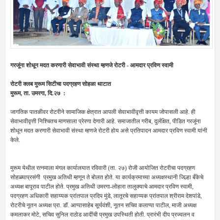
गरजूंना शोधून मदत करणारी सेवाभावी संस्था म्हणजे रोटरी - आमदार प्रविण स्वामी
रोटरी क्लब मुरूम सिटीचा पदग्रहण सोहळा थाटात
मुरूम, ता. उमरगा, दि.२७ :
जागतिक पातळीवर रोटरीने सामाजिक क्षेत्रात आपली सेवाभावीवृत्ती कायम जोपासली आहे. ही
सेवाभावीवृत्ती निश्चितच माणसाला प्रेरणा देणारी आहे. समाजातील गरीब, दुर्लक्षित, पीडित गरजूंना
शोधून मदत करणारी सेवाभावी संस्था म्हणजे रोटरी होय असे प्रतिपादन आमदार प्रविण स्वामी यांनी
केले.
मुरूम येथील रत्नमाला मंगल कार्यालयात रविवारी (ता. २७) रोजी आयोजित रोटरीचा पदग्रहण
सोहळ्याप्रसंगी प्रमुख अतिथी म्हणून ते बोलत होते. या कार्यक्रमाच्या अध्यक्षस्थानी जिल्हा बँकेचे
अध्यक्ष बापूराव पाटील होते. प्रमुख अतिथी उमरगा-लोहारा तालुक्याचे आमदार प्रविण स्वामी,
पदग्रहण अधिकारी सहाय्यक प्रांतपाल प्रदिप मुंडे, लातूरचे सहाय्यक प्रांतपाल श्रीराम देशपांडे,
रोटरीचे नूतन अध्यक्ष प्रा. डॉ. आप्पासाहेब सूर्यवंशी, नूतन सचिव कलाप्पा पाटील, माजी अध्यक्ष
कमलाकर मोटे, सचिव सुनिल राठोड आदींची प्रमुख उपस्थिती होती. प्रारंभी दीप प्रज्वलन व