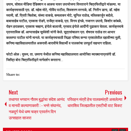
उपाय, सोशल मीडिया ऍडिक्शन व आळस यावर उपायोजना विस्ताराने चित्रफितीद्वारे मांडल्या. या
कार्यक्रमासाठी प्रा. डॉ. महेश मोटे, गोविंद पाटील, शिवशरण वरनाळे, डॉ. नितीन डागा, डॉ. महेश
स्वामी, डॉ. प्रिती चिलोबा, संध्या वाकडे, कमलाकर मोटे, सुनिल राठोड, मल्लिकार्जुन बदोले,
बाबासाहेब पाटील, प्रकाश रोडगे, राजेंद्र वाकडे, प्रा. विनय इंगळे, गजानन उपासे, किशोर कांबळे,
रोहन हराळकर, प्रकाश चव्हाण, इंगोले बालाजी, प्रसाद इंगोले आदींनी पुढाकार घेतला. कार्यक्रमाचे
प्रास्ताविक डॉ. आप्पासाहेब सूर्यवंशी यांनी केले. सूत्रसंचालन प्रा. शेषराव राठोड तर आभार
कल्लप्पा पाटील यांनी मानले. या कार्यक्रमासाठी जिल्हा परिषद कन्या प्रशालेतील दहावीच्या मुली,
कनिष्ठ महाविद्यालयातील अकरावी-बारावीचे विद्यार्थी व पालकांचा उस्फुर्त सहभाग राहिला.
फोटो ओळ : मुरूम, ता. उमरगा येथील कनिष्ठ महाविद्यालयात आयोजित व्याख्यानाप्रसंगी डॉ.
जितेंद्र बोरा चित्रफितीद्वारे मार्गदर्शन करताना
...
Share to:
Next
Previous
तथागत भगवान गौतम बुद्धांचा संदेश आनंद
परिवहन मंत्री हेच पालकमंत्री असलेल्या
व मानवी कल्याणाकारी : - भन्ते संघानंद,
धाराशिव जिल्ह्यातील एसटीची वाट बिकट
नळदुर्ग येथे धम्म चक्र प्रवर्तन दिन
उत्साहात साजरा