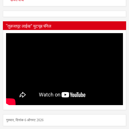
डायरी वाचा
“तुळजापूर लाईव्ह” युटयूब चॅनेल
गुरुवार, दिनांक 6 ऑगस्ट 2026