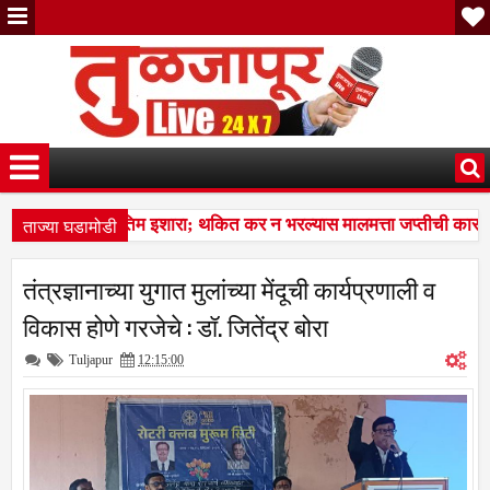
ताज्या घडामोडी
ना पालिकेचा अंतिम इशारा; थकित कर न भरल्यास मालमत्ता जप्तीची कारवाई 
रभक्तीचा, अण्णाभाऊंच्या समतेच्या विचारांचा विद्यार्थ्यांना प्रेरणादायी वारसा
7:
तंत्रज्ञानाच्या युगात मुलांच्या मेंदूची कार्यप्रणाली व
ना पालिकेचा अंतिम इशारा; थकित कर न भरल्यास मालमत्ता जप्तीची कारवाई 
विकास होणे गरजेचे : डॉ. जितेंद्र बोरा
Tuljapur
12:15:00