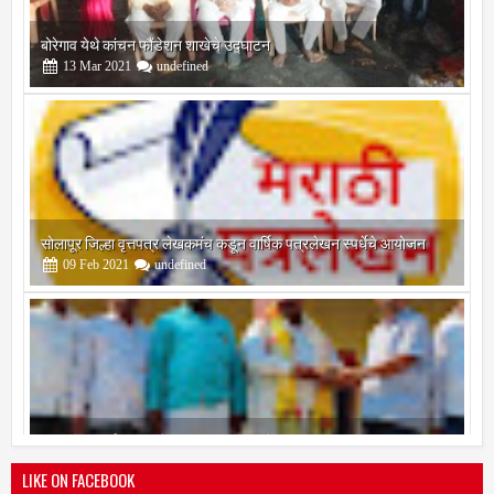
बोरेगाव येथे कांचन फौंडेशन शाखेचे उद्घाटन
13
Mar
2021
undefined
सोलापूर जिल्हा वृत्तपत्र लेखकमंच कडून वार्षिक पत्रलेखन स्पर्धेचे आयोजन
09
Feb
2021
undefined
श्री मल्लिकार्जुन प्रशालेकडून उमाकांत गाढवे यांचा सत्कार
25
Mar
2021
undefined