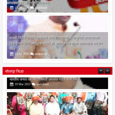
शतकपूर्ती वर्षानिमित्त कल्याणात स्वच्छता निरीक्षक अभ्यासक्रमाचे उद्घाटन; भव्य
महारक्तदान शिबिराचेही आयोजन
19
Jul
2026
undefined
ब्राह्मी लिपीचे भारतीय भाषांमध्ये रूपांतर करणाऱ्या अत्याधुनिक उपकरणाच्या
डिझाईनला पेटंट; अणदूरचे सुपुत्र डॉ. सचिन कंदले यांच्या संशोधनाला राष्ट्रीय
गौरव
15
Jul
2026
undefined
सोलापूर जिल्हा