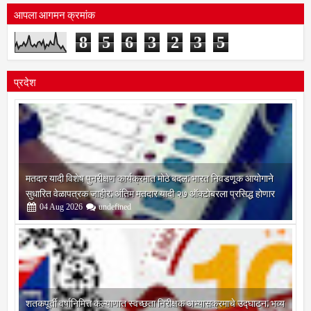
आपला आगमन क्रमांक
8
5
6
3
2
3
5
प्रदेश
मतदार यादी विशेष पुनरीक्षण कार्यक्रमात मोठे बदल; भारत निवडणूक आयोगाने
सुधारित वेळापत्रक जाहीर; अंतिम मतदार यादी २७ ऑक्टोबरला प्रसिद्ध होणार
04
Aug
2026
undefined