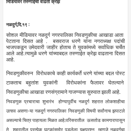
मिडियावर तरुणाईची वाढती क्रेझ
नळदुर्ग,दि.१९ :
सोशल मीडियावर नळदुर्ग नगरपालिका निवडणुकीचा आखाडा आता
पेटताना दिसत आहे . बसवराज धरणे यांना नगराध्यक्ष पदांची
भाजपकडून उमेदवारी जाहीर होताच ते युवकांमध्ये सर्वाधिक चर्चेत
आले आहे.त्यामुळे धरणे यांच्याबद्दल तरुणाईत क्रेझ वाढताना दिसत
आहे.
निवडणुकीवरुन विरोधकाचे काही कार्यकर्ते धरणे यांच्या बद्दल पोस्ट
टाकताच बहुतांश युवकांनी विरोधकांना फैलावर घेतल्याने
निवडणुकीचा आखाडा रणसंग्रामाने गाजण्यास सुरुवात झाली आहे.
निवडणुक प्रचाराचा शुभारंभ होण्यापुर्वीच नळदुर्ग शहरात लोकशाहीचा
उत्सव असणा-या नळदुर्ग नगरपालिका निवडणुकी विषयी सर्वांनाच झपाटले
असल्याचे चित्र पाहायला मिळत आहे.परिसरातील ऊसतोड कामगारापासुन
ते शहरातील प्रत्येक घटकांसमोर पडलेला यक्षप्रश्न म्हणजे नळदुर्गचा