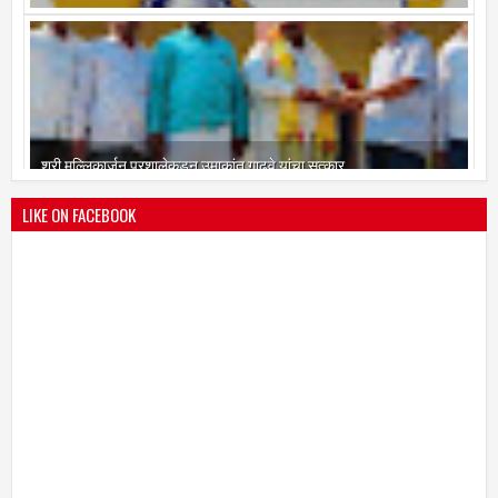
श्री मल्लिकार्जुन प्रशालेकडून उमाकांत गाढवे यांचा सत्कार
25
Mar
2021
undefined
LIKE ON FACEBOOK
भारतीय जनता पक्ष चिटणीसपदी उमाकांत गाढवे यांची निवड
19
Mar
2021
undefined