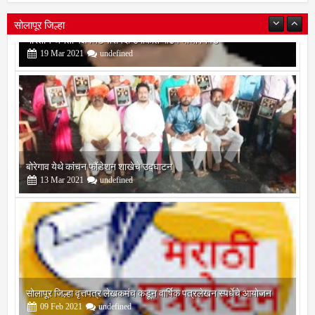
सोलापूर जिल्हा
बोरेगाव येथे कांचन फौंडेशन शाखेचे उद्घाटन
13
Mar
2021
undefined
सोलापूर जिल्हा वृत्तपत्र लेखकमंच कडून वार्षिक पत्रलेखन स्पर्धेचे आयोजन
09
Feb
2021
undefined