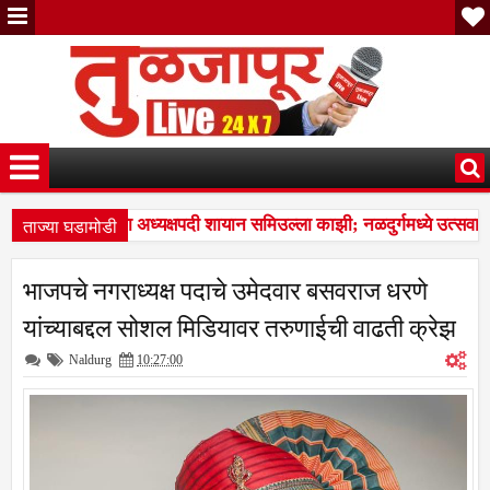
ताज्या घडामोडी
उत्सव समितीच्या अध्यक्षपदी शायान समिउल्ला काझी; नळदुर्गमध्ये उत्सवाची 
 नळदुर्ग शहरातील ३,९२४ मतदारांची नावे वगळलीमयत, दुबार, स्थलांतरित 
भाजपचे नगराध्यक्ष पदाचे उमेदवार बसवराज धरणे
यांच्याबद्दल सोशल मिडियावर तरुणाईची वाढती क्रेझ
Naldurg
10:27:00