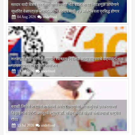
मतदार यादी विशेष पुनरीक्षण कार्यक्रमात मोठे बदल; भारत निवडणूक आयोगाने
सुधारित वेळापत्रक जाहीर; अंतिम मतदार यादी २७ ऑक्टोबरला प्रसिद्ध होणार
04
Aug
2026
undefined
शतकपूर्ती वर्षानिमित्त कल्याणात स्वच्छता निरीक्षक अभ्यासक्रमाचे उद्घाटन; भव्य
महारक्तदान शिबिराचेही आयोजन
19
Jul
2026
undefined
ब्राह्मी लिपीचे भारतीय भाषांमध्ये रूपांतर करणाऱ्या अत्याधुनिक उपकरणाच्या
डिझाईनला पेटंट; अणदूरचे सुपुत्र डॉ. सचिन कंदले यांच्या संशोधनाला राष्ट्रीय
गौरव
15
Jul
2026
undefined