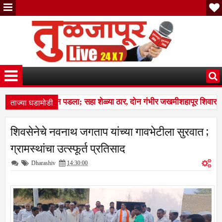
ताज्या घडामोडी
 कळप शेळ्यांवर तुटून पडला; सहा शेळ्या ठार, दोन गंभीर जखमीशहापूर शिवारा
स बस देतो' म्हणत १७ लाखांचा गंडा; तुळजापूर तालुक्यातील दाम्पत्याची आर्थिक फ
शिवसेनेचे नवनाथ जगताप यांच्या गावभेटीला सुरवात ;
 कळप शेळ्यांवर तुटून पडला; सहा शेळ्या ठार, दोन गंभीर जखमीशहापूर शिवारा
ग्रामस्थांचा उत्स्फूर्त प्रतिसाद
Dharashiv
14:30:00