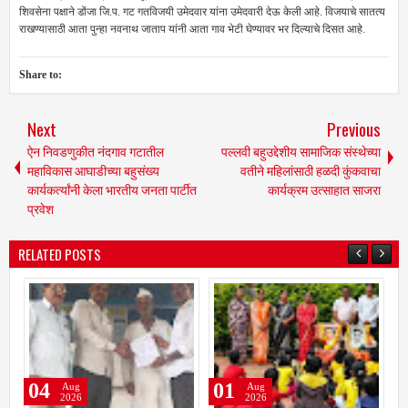
शिवसेना पक्षाने डोंजा जि.प. गट गतविजयी उमेदवार यांना उमेदवारी देऊ केली आहे. विजयाचे सातत्य
राखण्यासाठी आता पुन्हा नवनाथ जाताप यांनी आता गाव भेटी घेण्यावर भर दिल्याचे दिसत आहे.
Share to:
Next
Previous
ऐन निवडणुकीत नंदगाव गटातील
पल्लवी बहुउद्देशीय सामाजिक संस्थेच्या
महाविकास आघाडीच्या बहुसंख्य
वतीने महिलांसाठी हळदी कुंकवाचा
कार्यकर्त्यांनी केला भारतीय जनता पार्टीत
कार्यक्रम उत्साहात साजरा
प्रवेश
RELATED POSTS
01
30
30
Aug
Jul
2026
2026