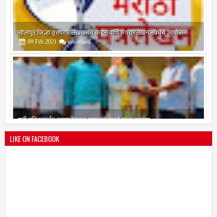
सोलापूर जिल्हा वृत्तपत्र लेखकमंच कडून वार्षिक पत्रलेखन स्पर्धेचे आयोजन
09
Feb
2021
undefined
श्री मल्लिकार्जुन प्रशालेकडून उमाकांत गाढवे यांचा सत्कार
25
Mar
2021
undefined
LIKE ON FACEBOOK
भारतीय जनता पक्ष चिटणीसपदी उमाकांत गाढवे यांची निवड
19
Mar
2021
undefined