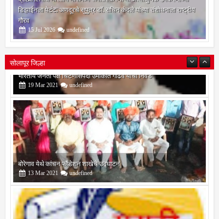
ब्राह्मी लिपीचे भारतीय भाषांमध्ये रूपांतर करणाऱ्या अत्याधुनिक उपकरणाच्या
डिझाईनला पेटंट; अणदूरचे सुपुत्र डॉ. सचिन कंदले यांच्या संशोधनाला राष्ट्रीय
गौरव
15
Jul
2026
undefined
सोलापूर जिल्हा
बोरेगाव येथे कांचन फौंडेशन शाखेचे उद्घाटन
13
Mar
2021
undefined