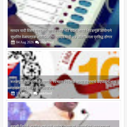
मतदार यादी विशेष पुनरीक्षण कार्यक्रमात मोठे बदल; भारत निवडणूक आयोगाने
सुधारित वेळापत्रक जाहीर; अंतिम मतदार यादी २७ ऑक्टोबरला प्रसिद्ध होणार
04
Aug
2026
undefined
शतकपूर्ती वर्षानिमित्त कल्याणात स्वच्छता निरीक्षक अभ्यासक्रमाचे उद्घाटन; भव्य
महारक्तदान शिबिराचेही आयोजन
19
Jul
2026
undefined