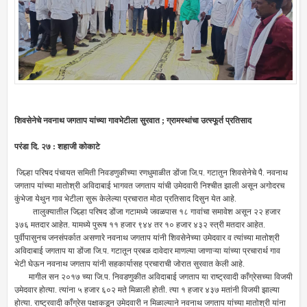
शिवसेनेचे नवनाथ जगताप यांच्या गावभेटीला सुरवात ; ग्रामस्थांचा उत्स्फूर्त प्रतिसाद
परंडा दि. २७ : शहाजी कोकाटे
जिल्हा परिषद पंचायत समिती निवडणुकीच्या रणधुमाळीत डोंजा जि.प. गटातुन शिवसेनेचे पै. नवनाथ
जगताप यांच्या मातोश्री अविदाबाई भागवत जगताप यांची उमेदवारी निश्चीत झाली असून अगोदरच
कुंभेजा येथुन गाव भेटीला सुरू केलेल्या प्रचारात मोठा प्रतिसाद दिसुन येत आहे.
तालुक्यातील जिल्हा परिषद डोंजा गटामध्ये जवळपास १८ गावांचा समावेश असून २२ हजार
३७६ मतदार आहेत. यामध्ये पुरूष ११ हजार ९४४ तर १० हजार ४३२ स्त्री मतदार आहेत.
पुर्वीपासुनच जनसंपर्कात असणारे नवनाथ जगताप यांनी शिवसेनेच्या उमेदवार व त्यांच्या मातोश्री
अविदाबाई जगताप या डोंजा जि.प. गटातून प्रबळ दावेदार माणल्या जाणाऱ्या यांच्या प्रचारार्थ गाव
भेटी घेऊन नवनाथ जगताप यांनी सहकार्यासह प्रचाराची जोरात सुरवात केली आहे.
मागील सन २०१७ च्या जि.प. निवडणुकीत अविदाबाई जगताप या राष्ट्रवादी काँग्रेसच्या विजयी
उमेदवार होत्या. त्यांना ५ हजार ६०२ मते मिळाली होती. त्या १ हजार ४३७ मतांनी विजयी झाल्या
होत्या. राष्ट्रवादी कॉंग्रेस पक्षाकडून उमेदवारी न मिळाल्याने नवनाथ जगताप यांच्या मातोश्री यांना