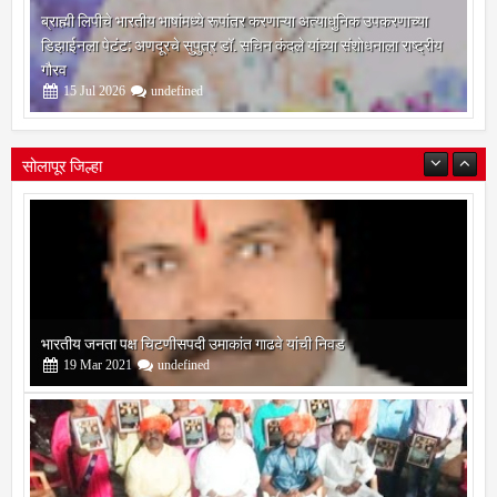
ब्राह्मी लिपीचे भारतीय भाषांमध्ये रूपांतर करणाऱ्या अत्याधुनिक उपकरणाच्या
डिझाईनला पेटंट; अणदूरचे सुपुत्र डॉ. सचिन कंदले यांच्या संशोधनाला राष्ट्रीय
गौरव
15
Jul
2026
undefined
भारतीय जनता पक्ष चिटणीसपदी उमाकांत गाढवे यांची निवड
सोलापूर जिल्हा
19
Mar
2021
undefined
बोरेगाव येथे कांचन फौंडेशन शाखेचे उद्घाटन
13
Mar
2021
undefined