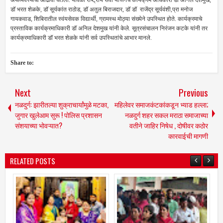
अर्थव्यवस्थेचा आढावा घेतला. यावेळी राष्ट्रीय सेवा योजनेचे कार्यक्रम अधिकारी डॉ अनिल देशमुख,
डॉ भरत शेळके, डॉ सूर्यकांत राठोड, डॉ अतुल बिराजदार, डॉ डॉ राजेंद्र सूर्यवंशी,प्रा मनोज
गायकवाड, शिबिरातील स्वंयसेवक विद्यार्थी, ग्रामस्थ मोठ्या संख्येने उपस्थित होते. कार्यक्रमाचे
प्रस्ताविक कार्यक्रमाधिकारी डॉ अनिल देशमुख यांनी केले. सूत्रसंचालन निरंजन कटके यांनी तर
कार्यक्रमाधिकारी डॉ भरत शेळके यांनी सर्व उपस्थितांचे आभार मानले.
Share to:
Next
Previous
नळदुर्ग: झारीतल्या शुक्राचार्यांमुळे मटका,
महिलेवर समाजकंटकांकडून भ्याड हल्ला;
जुगार खुलेआम सुरू ! पोलिस प्रशासन
नळदुर्ग शहर सकल मराठा समाजाच्या
संशयाच्या भोवऱ्यात?
वतीने जाहिर निषेध , दोषीवर कठोर
कारवाईची मागणी
RELATED POSTS