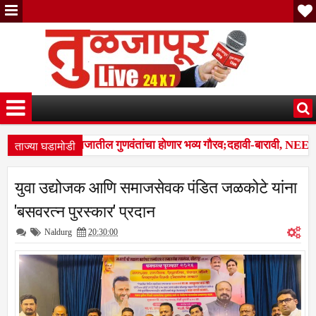
ताज्या घडामोडी
बंजारा समाजातील गुणवंतांचा होणार भव्य गौरव;दहावी-बारावी, NEET, राज
12:01 PM
मीशहापूर शिवारातील घटना; पशुपालकांमध्ये भीतीचे वातावरण, नुकसानभरपाईची 
युवा उद्योजक आणि समाजसेवक पंडित जळकोटे यांना
'बसवरत्न पुरस्कार' प्रदान
Naldurg
20:30:00