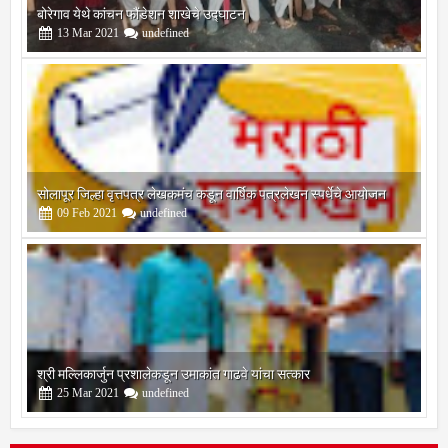
सोलापूर जिल्हा वृत्तपत्र लेखकमंच कडून वार्षिक पत्रलेखन स्पर्धेचे आयोजन
09
Feb
2021
undefined
श्री मल्लिकार्जुन प्रशालेकडून उमाकांत गाढवे यांचा सत्कार
25
Mar
2021
undefined
भारतीय जनता पक्ष चिटणीसपदी उमाकांत गाढवे यांची निवड
19
Mar
2021
undefined