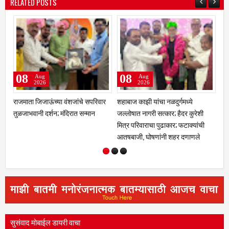
RELATED POSTS
08
08
Aug
Aug
2026
2026
राजमाता जिजाऊंच्या वंशजांचे सपरिवार
शहाबाज काझी यांचा नळदुर्गमध्ये
एस
तुळजाभवानी दर्शन; मंदिरात सन्मान
जल्लोषात नागरी सत्कार; हैदर कुरेशी
३,
मित्र परिवाराचा पुढाकार; फटाक्यांची
दुब
आतषबाजी, घोषणांनी शहर दणाणले
मत
कर
सुसंवाद मोबाईल डायरी वाचा