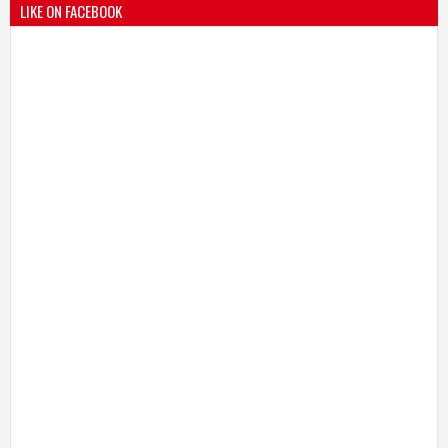
LIKE ON FACEBOOK
बोरेगाव येथे कांचन फौंडेशन शाखेचे उद्घाटन
13
Mar
2021
undefined