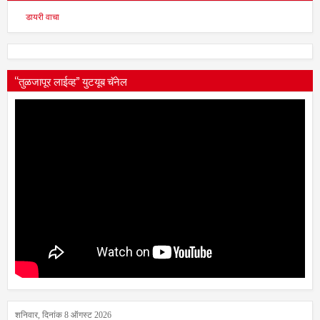
डायरी वाचा
“तुळजापूर लाईव्ह” युटयूब चॅनेल
शनिवार, दिनांक 8 ऑगस्ट 2026