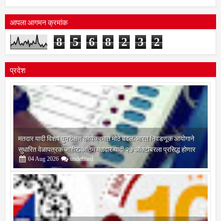
आपला आगमन क्रमांक
8
5
6
8
2
3
2
प्रदेश
मतदार यादी विशेष पुनरीक्षण कार्यक्रमात मोठे बदल; भारत निवडणूक आयोगाने
सुधारित वेळापत्रक जाहीर; अंतिम मतदार यादी २७ ऑक्टोबरला प्रसिद्ध होणार
04
Aug
2026
undefined