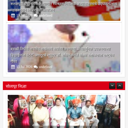
शतकपूर्ती वर्षानिमित्त कल्याणात स्वच्छता निरीक्षक अभ्यासक्रमाचे उद्घाटन; भव्य
महारक्तदान शिबिराचेही आयोजन
19
Jul
2026
undefined
ब्राह्मी लिपीचे भारतीय भाषांमध्ये रूपांतर करणाऱ्या अत्याधुनिक उपकरणाच्या
डिझाईनला पेटंट; अणदूरचे सुपुत्र डॉ. सचिन कंदले यांच्या संशोधनाला राष्ट्रीय
गौरव
15
Jul
2026
undefined
सोलापूर जिल्हा