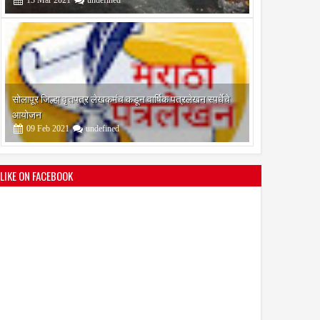
श्री मल्लिकार्जुन प्रशालेकडून उमाकांत गाढवे यांचा सत्कार
25
Mar
2021
undefined
LIKE ON FACEBOOK
भारतीय जनता पक्ष चिटणीसपदी उमाकांत गाढवे यांची निवड
19
Mar
2021
undefined