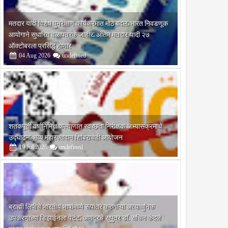
मतदार यादी विशेष पुनरीक्षण कार्यक्रमात मोठे बदल; भारत निवडणूक
आयोगाने सुधारित वेळापत्रक जाहीर; अंतिम मतदार यादी २७
ऑक्टोबरला प्रसिद्ध होणार
04
Aug
2026
undefined
शतकपूर्ती वर्षानिमित्त कल्याणात स्वच्छता निरीक्षक अभ्यासक्रमाचे
उद्घाटन; भव्य महारक्तदान शिबिराचेही आयोजन
19
Jul
2026
undefined
ब्राह्मी लिपीचे भारतीय भाषांमध्ये रूपांतर करणाऱ्या अत्याधुनिक
उपकरणाच्या डिझाईनला पेटंट; अणदूरचे सुपुत्र डॉ. सचिन कंदले