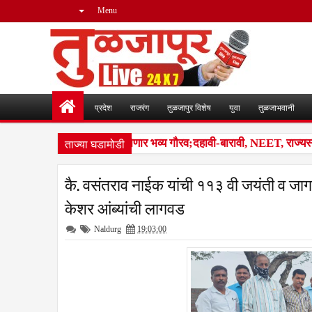
Menu
प्रदेश
राजरंग
तुळजापुर विशेष
युवा
तुळजाभवानी
ताज्या घडामोडी
ंजारा समाजातील गुणवंतांचा होणार भव्य गौरव;दहावी-बारावी, NEET, राज्यस्तरीय
कै. वसंतराव नाईक यांची ११३ वी जयंती व जागत
केशर आंब्यांची लागवड
Naldurg
19:03:00