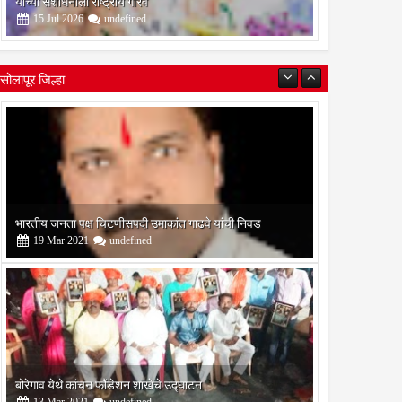
यांच्या संशोधनाला राष्ट्रीय गौरव
15
Jul
2026
undefined
सोलापूर जिल्हा
ातील
बोरेगाव येथे कांचन फौंडेशन शाखेचे उद्घाटन
मयत,
13
Mar
2021
undefined
्या
 दाखल
सोलापूर जिल्हा वृत्तपत्र लेखकमंच कडून वार्षिक पत्रलेखन स्पर्धेचे
आयोजन
09
Feb
2021
undefined