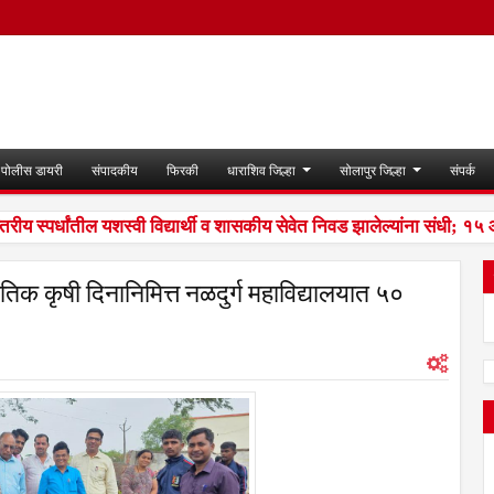
पोलीस डायरी
संपादकीय
फिरकी
धाराशिव जिल्हा
सोलापुर जिल्हा
संपर्क
 स्पर्धांतील यशस्वी विद्यार्थी व शासकीय सेवेत निवड झालेल्यांना संधी; १५ ऑ
िक कृषी दिनानिमित्त नळदुर्ग महाविद्यालयात ५०