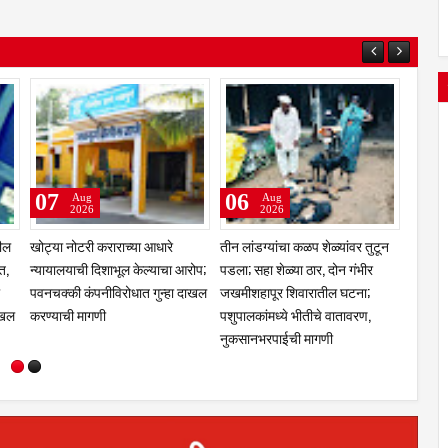
08
07
Aug
Aug
2026
2026
नळदुर्गची मान उंचावली;
शहाबाज काझी यांचा नळदुर्गमध्ये
एसआयआर मोहीम : नळदुर्ग शहर
नऊ गुणवंत खेळाडू,
जल्लोषात नागरी सत्कार; हैदर कुरेशी
३,९२४ मतदारांची नावे वगळली
स्थापकांचा होणार
मित्र परिवाराचा पुढाकार; फटाक्यांची
दुबार, स्थलांतरित व न सापडलेल
आतषबाजी, घोषणांनी शहर दणाणले
मतदारांची छाननी; दावे-हरकती
करण्याचे आवाहन