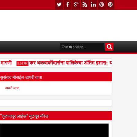
गणी
कर थकबाकीदारांना पालिकेचा अंतिम इशारा; थकित कर न भरल्या
5:16 PM
सुसंवाद मोबाईल डायरी वाचा
डायरी वाचा
“तुळजापूर लाईव्ह” युटयूब चॅनेल