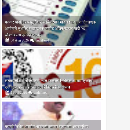
मतदार यादी विशेष पुनरीक्षण कार्यक्रमात मोठे बदल; भारत निवडणूक
आयोगाने सुधारित वेळापत्रक जाहीर; अंतिम मतदार यादी २७
ऑक्टोबरला प्रसिद्ध होणार
04
Aug
2026
undefined
शतकपूर्ती वर्षानिमित्त कल्याणात स्वच्छता निरीक्षक अभ्यासक्रमाचे
उद्घाटन; भव्य महारक्तदान शिबिराचेही आयोजन
19
Jul
2026
undefined
ब्राह्मी लिपीचे भारतीय भाषांमध्ये रूपांतर करणाऱ्या अत्याधुनिक