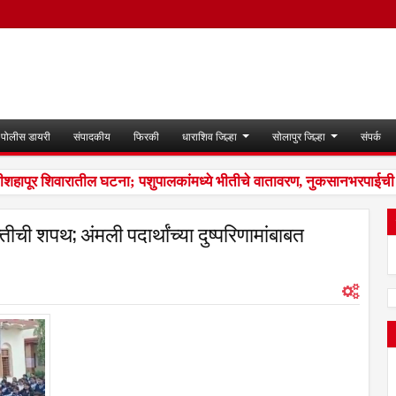
पोलीस डायरी
संपादकीय
फिरकी
धाराशिव जिल्हा
सोलापुर जिल्हा
संपर्क
शहापूर शिवारातील घटना; पशुपालकांमध्ये भीतीचे वातावरण, नुकसानभरपाईची मा
तीची शपथ; अंमली पदार्थांच्या दुष्परिणामांबाबत