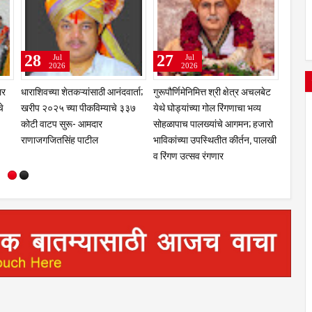
31
29
Jul
Jul
6
2026
2026
 पीक विमा भरा; एल-
भरधाव एसटीची ट्रकला भीषण धडक;
गुरुपौर्णिमेच्या शुभमुहूर्तावर
टात संरक्षणाची संधी;
चालकासह दोघांचा मृत्यू, १० प्रवासी
पूजन; श्री सिध्दीविनायक पर
 अटीबाबत संभ्रम; अट रद्द
गंभीरउमरगा आगाराच्या बसचा शेळगी
कारखाने गळीत हंगामासाठी 
ंद्राकडे राज्याचा
पुलावर भीषण अपघात; बसचा पुढील
भाग चक्काचूर