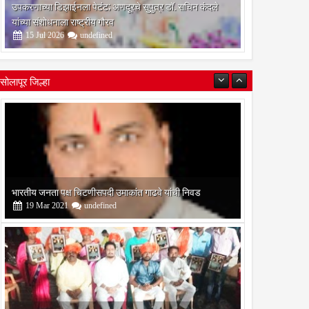
उपकरणाच्या डिझाईनला पेटंट; अणदूरचे सुपुत्र डॉ. सचिन कंदले
यांच्या संशोधनाला राष्ट्रीय गौरव
15
Jul
2026
undefined
सोलापूर जिल्हा
 मिल रोलर
िवाराचे
सज्ज
बोरेगाव येथे कांचन फौंडेशन शाखेचे उद्घाटन
13
Mar
2021
undefined
सोलापूर जिल्हा वृत्तपत्र लेखकमंच कडून वार्षिक पत्रलेखन स्पर्धेचे