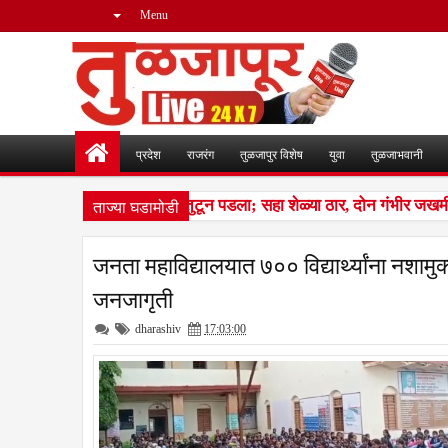
Menu
प्रदेश
राजरंग
तुळजापुर विशेष
युवा
तुळजाभवानी
ताज्या घडामोडी
न लांडग्यांचा कळप शेळ्यांवर तुटून पडला; सहा शेळ्या ठार, दोन गंभीर जखमी
जनता महाविद्यालयात ७०० विद्यार्थ्यांना नशामुक्
जनजागृती
dharashiv
17:03:00