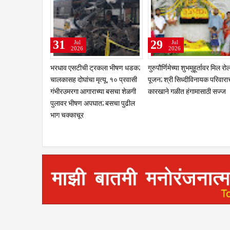
27
27
26
Jul
Jul
Jul
2026
2026
202
गुरूपौर्णिमेनिमित्त श्री क्षेत्र अचलबेट
नळदुर्ग उपजिल्हा रुग्णालयातील
३१ जुलैपूर्वी
येथे घोड्यांच्या गोल रिंगणाचा भव्य
कारभारावर प्रश्नचिन्ह ; वैद्यकीय
निनोच्या संक
सोहळापाच पालख्यांचे आगमन; हजारो
अधीक्षकांच्या कथित दुर्लक्षामुळे
हमीपत्राच्या
भाविकांच्या उपस्थितीत कीर्तन, पालखी
मनमानी?; चौकशी करून दोषींवर
करण्यासाठी के
व रिंगण उत्सव रंगणार
कारवाईची नागरिकांची मागणी
पाठपुरावा