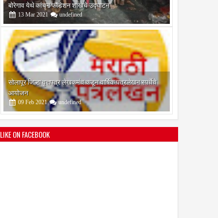
आयोजन
09
Feb
2021
undefined
श्री मल्लिकार्जुन प्रशालेकडून उमाकांत गाढवे यांचा सत्कार
25
Mar
2021
undefined
LIKE ON FACEBOOK
भारतीय जनता पक्ष चिटणीसपदी उमाकांत गाढवे यांची निवड
19
Mar
2021
undefined