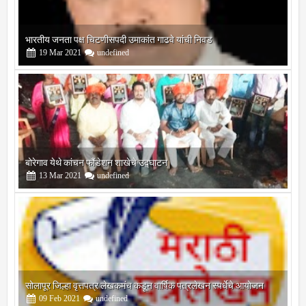
बोरेगाव येथे कांचन फौंडेशन शाखेचे उद्घाटन
13
Mar
2021
undefined
सोलापूर जिल्हा वृत्तपत्र लेखकमंच कडून वार्षिक पत्रलेखन स्पर्धेचे आयोजन
09
Feb
2021
undefined
श्री मल्लिकार्जुन प्रशालेकडून उमाकांत गाढवे यांचा सत्कार
25
Mar
2021
undefined