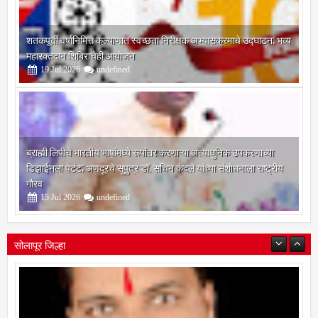
शतकपूर्ती वर्षानिमित्त कल्याणात स्वच्छता निरीक्षक अभ्यासक्रमाचे उद्घाटन; भव्य
महारक्तदान शिबिराचेही आयोजन
19
Jul
2026
undefined
ब्राह्मी लिपीचे भारतीय भाषांमध्ये रूपांतर करणाऱ्या अत्याधुनिक उपकरणाच्या
डिझाईनला पेटंट; अणदूरचे सुपुत्र डॉ. सचिन कंदले यांच्या संशोधनाला राष्ट्रीय
गौरव
15
Jul
2026
undefined
सोलापूर जिल्हा