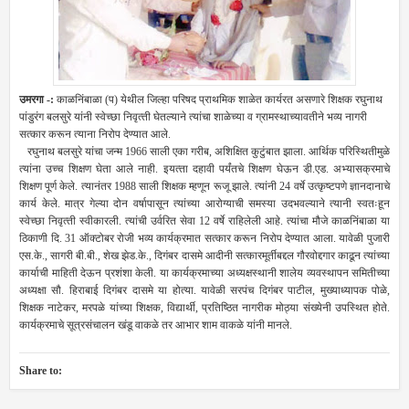
उमरगा -:
काळनिंबाळा (प) येथील जिल्‍हा परिषद प्राथमिक शाळेत कार्यरत असणारे शिक्षक रघुनाथ
पांडुरंग बलसुरे यांनी स्‍वेच्‍छा निवृत्‍ती घेतल्‍याने त्‍यांचा शाळेच्‍या व ग्रामस्‍थाच्‍यावतीने भव्‍य नागरी
सत्‍कार करून त्‍याना निरोप देण्‍यात आले.
रघुनाथ बलसुरे यांचा जन्‍म 1966 साली एका गरीब, अशिक्षि‍त कुटुंबात झाला. आर्थिक परिस्थितीमुळे
त्‍यांना उच्‍च शिक्षण घेता आले नाही. इयत्‍ता दहावी पर्यंतचे शिक्षण घेऊन डी.एड. अभ्‍यासक्रमाचे
शिक्षण पूर्ण केले. त्‍यानंतर 1988 साली शिक्षक म्‍हणून रूजू झाले. त्‍यांनी 24 वर्षे उत्‍कृष्‍टपणे ज्ञानदानाचे
कार्य केले. मात्र गेल्‍या दोन वर्षापासून त्‍यांच्‍या आरोग्‍याची समस्‍या उदभवल्‍याने त्‍यानी स्‍वतःहून
स्‍वेच्‍छा निवृत्‍ती स्‍वीकारली. त्‍यांची उर्वरित सेवा 12 वर्षे राहिलेली आहे. त्‍यांचा मौजे काळनिंबाळा या
ठिकाणी दि. 31 ऑक्‍टोबर रोजी भव्‍य कार्यक्रमात सत्‍कार करून निरोप देण्‍यात आला. यावेळी पुजारी
एस.के., सागरी बी.बी., शेख झेड.के., दिगंबर दासमे आदीनी सत्‍कारमूर्तीबद्दल गौरवोद्दगार काढून त्‍यांच्‍या
कार्याची माहिती देऊन प्रशंशा केली. या कार्यक्रमाच्‍या अध्‍यक्षस्‍थानी शालेय व्‍यवस्‍थापन समितीच्‍या
अध्‍यक्षा सौ. हिराबाई दिगंबर दासमे या होत्‍या. यावेळी सरपंच दिगंबर पाटील, मुख्‍याध्‍यापक पोळे,
शिक्षक नाटेकर, मरपळे यांच्‍या शिक्षक, विद्यार्थी, प्रतिष्ठित नागरीक मोठ्या संख्‍येनी उपस्थित होते.
कार्यक्रमाचे सूत्रसंचालन खंडू वाकळे तर आभार शाम वाकळे यांनी मानले.
Share to: