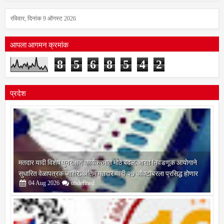
रविवार, दिनांक 9 ऑगस्ट 2026
आपला आगमन क्रमांक
8
5
6
8
5
4
2
प्रदेश
मतदार यादी विशेष पुनरीक्षण कार्यक्रमात मोठे बदल; भारत निवडणूक आयोगाने
सुधारित वेळापत्रक जाहीर; अंतिम मतदार यादी २७ ऑक्टोबरला प्रसिद्ध होणार
04
Aug
2026
undefined