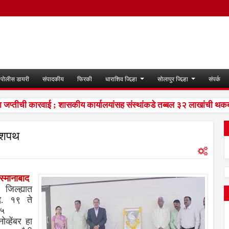
पोलीस डायरी
संपादकीय
फिरकी
धाराशिव जिल्हा
सोलापुर जिल्हा
संपर्क
तीची कारवाई ; शासकीय कार्यालयांसह संस्थांकडे तब्बल ३२ लाखांची थकबाक
ी शपथ
स्मानाबाद
:
जिल्ह्यात
ि. १९ ते
५
ोव्हेंबर हा