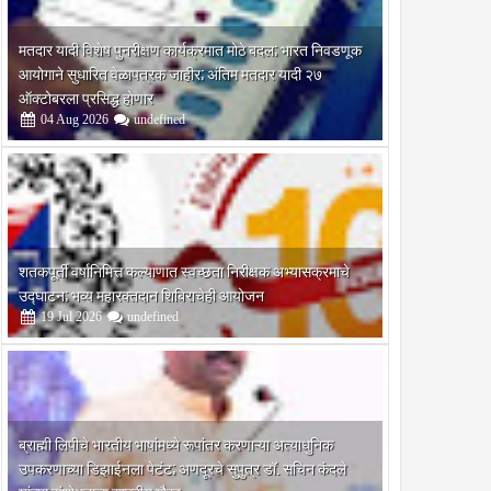
मतदार यादी विशेष पुनरीक्षण कार्यक्रमात मोठे बदल; भारत निवडणूक
आयोगाने सुधारित वेळापत्रक जाहीर; अंतिम मतदार यादी २७
ऑक्टोबरला प्रसिद्ध होणार
04
Aug
2026
undefined
शतकपूर्ती वर्षानिमित्त कल्याणात स्वच्छता निरीक्षक अभ्यासक्रमाचे
उद्घाटन; भव्य महारक्तदान शिबिराचेही आयोजन
19
Jul
2026
undefined
ब्राह्मी लिपीचे भारतीय भाषांमध्ये रूपांतर करणाऱ्या अत्याधुनिक
उपकरणाच्या डिझाईनला पेटंट; अणदूरचे सुपुत्र डॉ. सचिन कंदले