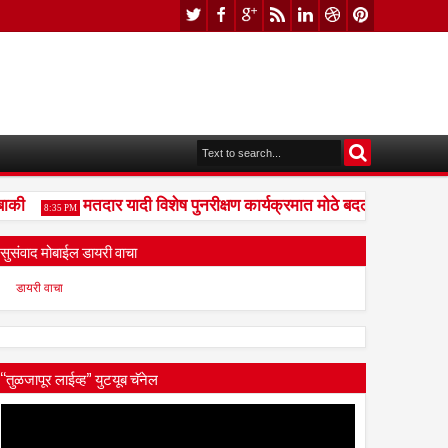
ी
मतदार यादी विशेष पुनरीक्षण कार्यक्रमात मोठे बदल; भारत निवडणू
8:35 PM
सुसंवाद मोबाईल डायरी वाचा
डायरी वाचा
“तुळजापूर लाईव्ह” युटयूब चॅनेल