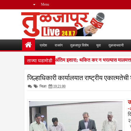
Menu
प्रदेश
राजरंग
तुळजापुर विशेष
युवा
तुळजाभवानी
ताज्या घडामोडी
र थकबाकीदारांना पालिकेचा अंतिम इशारा; थकित कर न भरल्यास मालमत्ता जप्
जिल्हाधिकारी कार्यालयात राष्ट्रीय एकात्मतेच
जिल्हा
19:21:00
उ
-
द
२
न