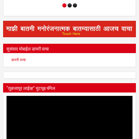
सुसंवाद मोबाईल डायरी वाचा
डायरी वाचा
“तुळजापूर लाईव्ह” युटयूब चॅनेल