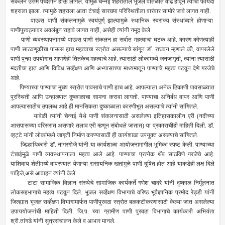
संकलन उत्तम पध्दतीने होऊ लागले. यामुळे चेन्नई शहरातील भूजल पातळीत वाढ होवून त्याचा फायदा
शहराला झाला. त्यामुळे शहराला आता टंचाई सारख्या परिस्थितीला वारंवार सामोरे जावे लागत नाही.
पाऊस पाणी संकलनामुळे स्वयंपुर्ण् झाल्यामुळे स्थानिक स्वराज्य संस्थांव्दारे होणाऱ्या
पाणीपुरवठ्यावर अवलंबून राहावे लागत नाही, असेही त्यांनी नमूद केले.
पाणी व्यवस्थापनामध्ये पाऊस पाणी संकलन हा सर्वात महत्वाचा घटक आहे. कारण कोणत्याही
पाणी साठवणूकीचा पाऊस हाच महत्वाचा स्त्रोत असल्याचे सांगून डॉ. राघवन म्हणाले की, वापरलेले
पाणी पुन्हा उपयोगात आणणेही तितकेच महत्वाचे आहे. त्यासाठी लोकांमध्ये जनजागृती, त्यांना त्यासाठी
मदतीचा हात आणि विविध सर्व्हेक्षण आणि अभ्यासाच्या माध्यमातून पाण्याचे महत्व पटवून देणे गरजेचे
आहे.
पिण्याच्या पाण्याचा मुख्य स्त्रोत पावसाचे पाणी हाच आहे. आपल्याला अनेक ठिकाणी पावसाळ्यात
पूरस्थिती आणि उन्हाळ्यात दुष्काळाचा सामना करावा लागतो. पाण्याचा अनिर्बंध वापर आणि पाणी
आपल्यासाठीच उपलब्ध आहे ही मानसिकता दुष्काळाला कारणीभूत असल्याचे त्यांनी सांगितले.
यावेळी त्यांनी चेन्नई येथे पाणी संकलनासाठी असलेल्या इतिहासकालीन एरी (नदीच्या
आसपासच्या परिसरात असणारे तलाव एरी म्हणून संबोधले जातात) या प्रकाराचीही माहिती दिली. डॉ.
व्हट्टे यांनी लोकांमध्ये जागृती निर्माण करण्यासाठी ही कार्यशाळा उपयुक्त असल्याचे सांगितले.
जिल्हाधिकारी डॉ. नागरगोजे यांनी या कार्यशाळा आयोजनामागील भूमिका स्पष्ट केली. पाण्याच्या
टंचाईमुळे पाणी व्यवस्थापनाला महत्व आले आहे. पाण्याचा प्रत्येक थेंब साठविणे गरजेचे आहे.
याशिवाय शेतीमध्ये वापरण्यात येणाऱ्या रासायनिक खतांमुळे पाणी दुषित होत आहे याकडेही लक्ष दिले
पाहिजे,असे आवाहन त्यांनी केले.
टाटा सामाजिक विज्ञान संस्थेचे सामाजिक कार्यकर्ते गणेश चादरे यांनी दुष्काळ निर्मूलनात
लोकसहभागाचे महत्व पटवून दिले. भूजल सर्व्हेक्षण विभागाचे वरिष्ठ भूवैज्ञानिक प्रमोद रेड्डी यांनी
जिल्ह्यात भूजल सर्व्हेक्षण विभागामार्फत पाणीपुरवठा स्त्रोत बळकटीकरणासाठी केल्या जात असलेल्या
उपाययोजनांची माहिती दिली. जि.प. च्या ग्रामीण पाणी पुरवठा विभागाचे कार्यकारी अभियंता
श्री.तांगडे यांनी सुत्रसंचालन केले व आभार मानले.