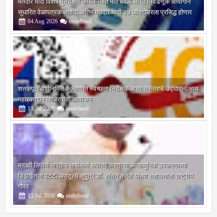
मतदार यादी विशेष पुनरीक्षण कार्यक्रमात मोठे बदल; भारत निवडणूक आयोगाने
सुधारित वेळापत्रक जाहीर; अंतिम मतदार यादी २७ ऑक्टोबरला प्रसिद्ध होणार
04
Aug
2026
undefined
शतकपूर्ती वर्षानिमित्त कल्याणात स्वच्छता निरीक्षक अभ्यासक्रमाचे उद्घाटन; भव्य
महारक्तदान शिबिराचेही आयोजन
19
Jul
2026
undefined
ब्राह्मी लिपीचे भारतीय भाषांमध्ये रूपांतर करणाऱ्या अत्याधुनिक उपकरणाच्या
डिझाईनला पेटंट; अणदूरचे सुपुत्र डॉ. सचिन कंदले यांच्या संशोधनाला राष्ट्रीय
गौरव
15
Jul
2026
undefined