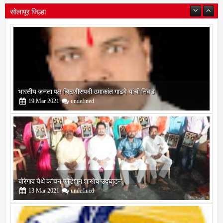
सोलापूर जिल्हा
बोरेगाव येथे कांचन फौंडेशन शाखेचे उद्घाटन
13
Mar
2021
undefined
सोलापूर जिल्हा वृत्तपत्र लेखकमंच कडून वार्षिक पत्रलेखन स्पर्धेचे आयोजन
09
Feb
2021
undefined