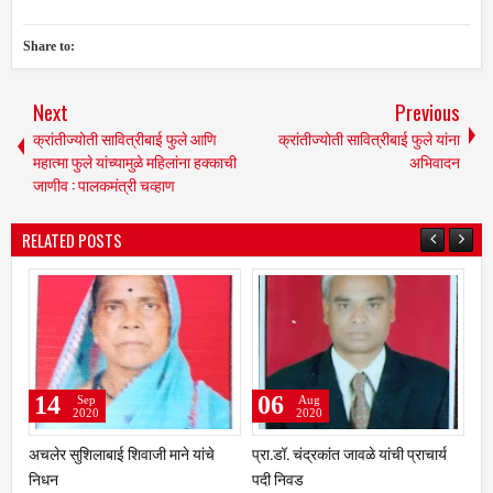
Share to:
Next
Previous
क्रांतीज्योती सावित्रीबाई फुले आणि
क्रांतीज्योती सावित्रीबाई फुले यांना
महात्मा फुले यांच्यामुळे महिलांना हक्काची
अभिवादन
जाणीव : पालकमंत्री चव्हाण
RELATED POSTS
6
05
05
Aug
Aug
Au
2020
2020
202
.डॉ. चंद्रकांत जावळे यांची प्राचार्य
वंजारी सेवा संघाची उस्मानाबाद जिल्हयाची
उमरगा शहरा
 निवड
कार्यकारिणी जाहीर
सॅनिटायजर