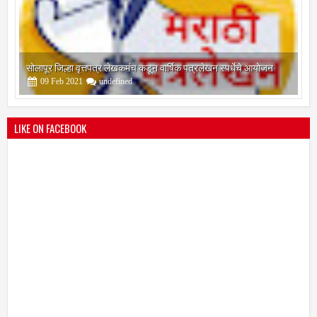
श्री मल्लिकार्जुन प्रशालेकडून उमाकांत गाढवे यांचा सत्कार
25
Mar
2021
undefined
LIKE ON FACEBOOK
भारतीय जनता पक्ष चिटणीसपदी उमाकांत गाढवे यांची निवड
19
Mar
2021
undefined