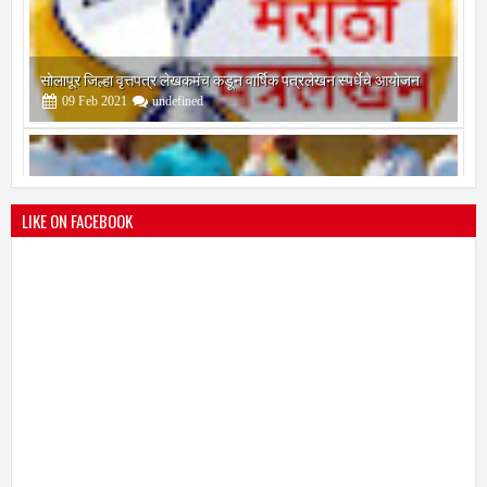
श्री मल्लिकार्जुन प्रशालेकडून उमाकांत गाढवे यांचा सत्कार
25
Mar
2021
undefined
LIKE ON FACEBOOK
भारतीय जनता पक्ष चिटणीसपदी उमाकांत गाढवे यांची निवड
19
Mar
2021
undefined