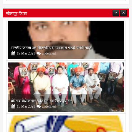
सोलापूर जिल्हा
बोरेगाव येथे कांचन फौंडेशन शाखेचे उद्घाटन
13
Mar
2021
undefined
सोलापूर जिल्हा वृत्तपत्र लेखकमंच कडून वार्षिक पत्रलेखन स्पर्धेचे आयोजन
09
Feb
2021
undefined