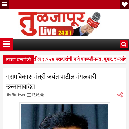
ताज्या घडामोडी
: नळदुर्ग शहरातील ३,९२४ मतदारांची नावे वगळलीमयत, दुबार, स्थलांतरित
शेष पुनरीक्षण कार्यक्रमात मोठे बदल; भारत निवडणूक आयोगाने सुधारित वेळाप
ग्रामविकास मंत्री जयंत पाटील मंगळवारी
: नळदुर्ग शहरातील ३,९२४ मतदारांची नावे वगळलीमयत, दुबार, स्थलांतरित
उस्मानाबादेत
जिल्हा
17:08:00