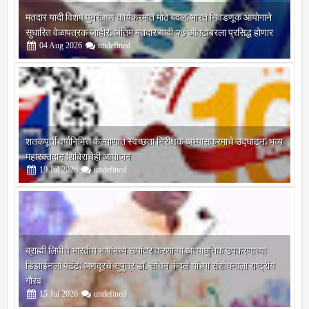
मतदार यादी विशेष पुनरीक्षण कार्यक्रमात मोठे बदल; भारत निवडणूक आयोगाने
सुधारित वेळापत्रक जाहीर; अंतिम मतदार यादी २७ ऑक्टोबरला प्रसिद्ध होणार
04
Aug
2026
undefined
शतकपूर्ती वर्षानिमित्त कल्याणात स्वच्छता निरीक्षक अभ्यासक्रमाचे उद्घाटन; भव्य
महारक्तदान शिबिराचेही आयोजन
19
Jul
2026
undefined
ब्राह्मी लिपीचे भारतीय भाषांमध्ये रूपांतर करणाऱ्या अत्याधुनिक उपकरणाच्या
डिझाईनला पेटंट; अणदूरचे सुपुत्र डॉ. सचिन कंदले यांच्या संशोधनाला राष्ट्रीय
गौरव
15
Jul
2026
undefined