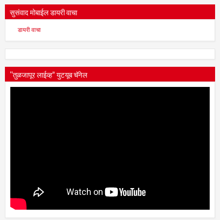
सुसंवाद मोबाईल डायरी वाचा
डायरी वाचा
“तुळजापूर लाईव्ह” युटयूब चॅनेल