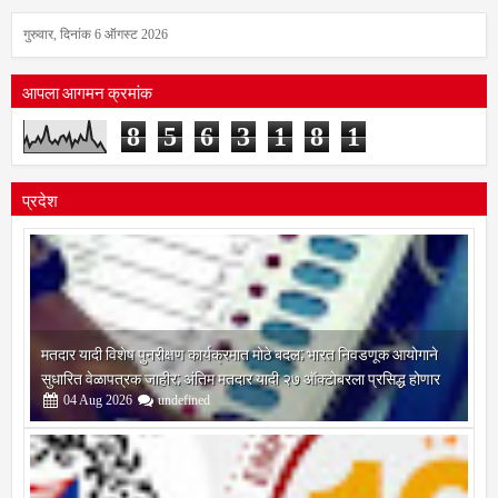
गुरुवार, दिनांक 6 ऑगस्ट 2026
आपला आगमन क्रमांक
8
5
6
3
1
8
1
प्रदेश
मतदार यादी विशेष पुनरीक्षण कार्यक्रमात मोठे बदल; भारत निवडणूक आयोगाने
सुधारित वेळापत्रक जाहीर; अंतिम मतदार यादी २७ ऑक्टोबरला प्रसिद्ध होणार
04
Aug
2026
undefined