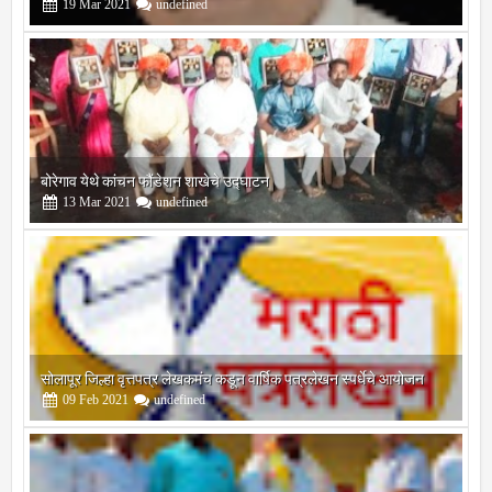
बोरेगाव येथे कांचन फौंडेशन शाखेचे उद्घाटन
13
Mar
2021
undefined
सोलापूर जिल्हा वृत्तपत्र लेखकमंच कडून वार्षिक पत्रलेखन स्पर्धेचे आयोजन
09
Feb
2021
undefined
श्री मल्लिकार्जुन प्रशालेकडून उमाकांत गाढवे यांचा सत्कार
25
Mar
2021
undefined