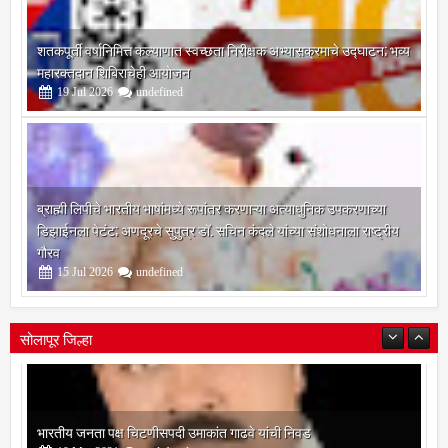
शतकपूर्ती वर्षानिमित्त कल्याणात स्वच्छता निरीक्षक अभ्यासक्रमाचे उद्घाटन; भव्य
महारक्तदान शिबिराचेही आयोजन
19
Jul
2026
undefined
ब्राह्मी लिपीचे भारतीय भाषांमध्ये रूपांतर करणाऱ्या अत्याधुनिक उपकरणाच्या
डिझाईनला पेटंट; अणदूरचे सुपुत्र डॉ. सचिन कंदले यांच्या संशोधनाला राष्ट्रीय
गौरव
15
Jul
2026
undefined
सोलापूर जिल्हा