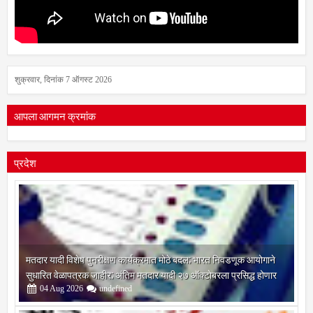
शुक्रवार, दिनांक 7 ऑगस्ट 2026
आपला आगमन क्रमांक
प्रदेश
मतदार यादी विशेष पुनरीक्षण कार्यक्रमात मोठे बदल; भारत निवडणूक आयोगाने
सुधारित वेळापत्रक जाहीर; अंतिम मतदार यादी २७ ऑक्टोबरला प्रसिद्ध होणार
04
Aug
2026
undefined