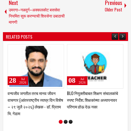
Next
Previous
उमरगा–नळदुर्ग–अक्कलकोट बससेवा
Older Post
नियमित सुरू करण्याची शिवसेना उबाठाची
मागणी
RELATED POSTS
8
08
02
Jul
Jul
Jul
2026
2026
2026
ियुक्तीबाबत शिक्षण संचालकांचे
🌧️ जांभूळ आख्यानाचा 'सीझन ऑफ';
उजनी-भीमा प्रद
 निर्देश; शिक्षकांच्या अध्यापनावर
ऐरणीवर; सुराज
पावसानेच फॉरवर्ड मेसेज धुऊन काढले!
ाम होऊ देऊ नका
सवाल; प्रदूषण
😄
जनआंदोलनाचा