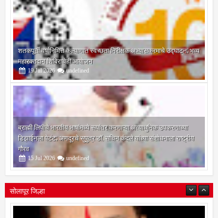
शतकपूर्ती वर्षानिमित्त कल्याणात स्वच्छता निरीक्षक अभ्यासक्रमाचे उद्घाटन; भव्य
महारक्तदान शिबिराचेही आयोजन
19
Jul
2026
undefined
ब्राह्मी लिपीचे भारतीय भाषांमध्ये रूपांतर करणाऱ्या अत्याधुनिक उपकरणाच्या
डिझाईनला पेटंट; अणदूरचे सुपुत्र डॉ. सचिन कंदले यांच्या संशोधनाला राष्ट्रीय
गौरव
15
Jul
2026
undefined
सोलापूर जिल्हा