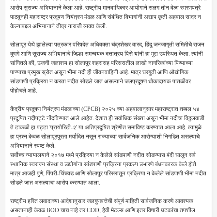
आरोप सुराज्य अभियानाने केला आहे. राष्ट्रीय मानवाधिकार आयोगाने सलग तीन वेळा स्मरणपत्रे
पाठवूनही महाराष्ट्र प्रदूषण नियंत्रण मंडळ आणि संबंधित विभागांनी अद्याप कृती अहवाल सादर न
केल्याबद्दल अभियानाने तीव्र नाराजी व्यक्त केली.
सोलापूर येथे झालेल्या पत्रकार परिषदेत अधिवक्ता चंद्रशेखर वारद, हिंदू जनजागृती समितीचे राजन
बुणगे आणि सुराज्य अभियानाचे जिल्हा समन्वयक दत्तात्रय पिसे यांनी हा मुद्दा उपस्थित केला. त्यांनी
सांगितले की, उजनी जलाशय हा सोलापूर शहरासह परिसरातील लाखो नागरिकांच्या पिण्याच्या
पाण्याचा प्रमुख स्रोत असून भीमा नदी ही जीवनवाहिनी आहे. मात्र घरगुती आणि औद्योगिक
सांडपाणी प्रक्रिया न करता नदीत सोडले जात असल्याने जलप्रदूषण धोकादायक पातळीवर
पोहोचले आहे.
केंद्रीय प्रदूषण नियंत्रण मंडळाच्या (CPCB) २०२५ च्या अहवालानुसार महाराष्ट्रात तब्बल ५४
प्रदूषित नदीपट्टे नोंदविण्यात आले आहेत. देशात ही सर्वाधिक संख्या असून भीमा नदीचा विठ्ठलवाडी
ते टाकळी हा पट्टा 'प्रायोरिटी-२' या अतिप्रदूषित श्रेणीत समाविष्ट करण्यात आला आहे. त्यामुळे
हा प्रश्न केवळ सोलापूरपुरता मर्यादित नसून राज्याच्या सार्वजनिक आरोग्याशी निगडित असल्याचे
अभियानाने स्पष्ट केले.
सर्वोच्च न्यायालयाने २०१७ मध्ये प्रक्रिया न केलेले सांडपाणी नदीत सोडण्यास बंदी घालून सर्व
स्थानिक स्वराज्य संस्था व उद्योगांना सांडपाणी प्रक्रिया प्रकल्प उभारणे बंधनकारक केले होते.
मात्र आजही पुणे, पिंपरी-चिंचवड आणि सोलापूर परिसरातून प्रक्रिया न केलेले सांडपाणी भीमा नदीत
सोडले जात असल्याचा आरोप करण्यात आला.
राष्ट्रीय हरित लवादाच्या आदेशानुसार जलगुणवत्तेची संपूर्ण माहिती सार्वजनिक करणे आवश्यक
असतानाही केवळ BOD चाच नव्हे तर COD, हेवी मेटल्स आणि इतर विषारी घटकांचा तपशील