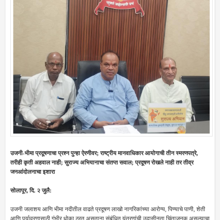
उजनी-भीमा प्रदूषणाचा प्रश्न पुन्हा ऐरणीवर; राष्ट्रीय मानवाधिकार आयोगाची तीन स्मरणपत्रे,
तरीही कृती अहवाल नाही; सुराज्य अभियानाचा संतप्त सवाल; प्रदूषण रोखले नाही तर तीव्र
जनआंदोलनाचा इशारा
सोलापूर, दि. २ जुलै:
उजनी जलाशय आणि भीमा नदीतील वाढते प्रदूषण लाखो नागरिकांच्या आरोग्य, पिण्याचे पाणी, शेती
आणि पर्यावरणासाठी गंभीर धोका ठरत असताना संबंधित यंत्रणांची उदासीनता चिंताजनक असल्याचा