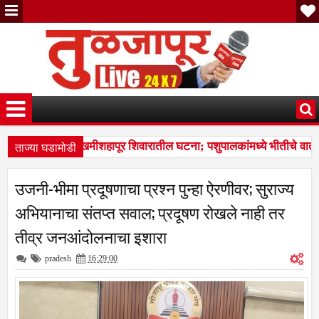
ताज्या घडामोडी
या ठार, दोन गंभीर जखमीशहापूर शिवारातील घटना; पशुपालकांमध्ये भीतीचे वात
ापूर तालुक्यातील दाम्पत्याची आर्थिक फसवणूक; परळीच्या आरोपीविरुद्ध नळदुर्ग प
उजनी-भीमा प्रदूषणाचा प्रश्न पुन्हा ऐरणीवर; सुराज्य
या ठार, दोन गंभीर जखमीशहापूर शिवारातील घटना; पशुपालकांमध्ये भीतीचे वात
अभियानाचा संतप्त सवाल; प्रदूषण रोखले नाही तर
तीव्र जनआंदोलनाचा इशारा
pradesh
16:29:00