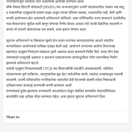
नागरिकांपासून लपविला जात असल्याचा आरोपही करण्यात आला.
बॉम्बे नॅचरल हिस्टरी सोसायटी (BNHS) च्या अभ्यासानुसार उजनी जलाशयातील गाळात जड धातू
व रासायनिक प्रदूषकांचे प्रमाण वाढत असून त्याचा परिणाम जलचर, स्थलांतरित पक्षी, शेती आणि
मानवी आरोग्यावर होत असल्याचे अभियानाने सांगितले. अशा परिस्थितीत राज्य शासनाने उजनीतील
गाळ शेतकऱ्यांना सुपीक माती म्हणून देण्याचा निर्णय घेतला असला तरी त्याची वैज्ञानिक तपासणी न
करता तो वापरणे धोकादायक ठरू शकते, असा इशारा देण्यात आला.
सुराज्य अभियानाने या विषयावर सुमारे दोन हजार पानांच्या कागदपत्रांच्या आधारे राष्ट्रीय
मानवाधिकार आयोगाकडे याचिका दाखल केली आहे. आयोगाने राज्याच्या आरोग्य विभागासह
महाराष्ट्र प्रदूषण नियंत्रण मंडळाला कृती अहवाल सादर करण्याचे निर्देश दिले. मात्र तीन वेळा
स्मरणपत्रे पाठवूनही अहवाल न आल्याने प्रशासनाच्या कार्यपद्धतीवर गंभीर प्रश्नचिन्ह निर्माण
झाल्याचे अभियानाने म्हटले.
यावेळी प्रदूषण नियंत्रणासाठी CPCB च्या शिफारशींची तातडीने अंमलबजावणी, नदीतील
सांडपाण्यावर पूर्ण प्रक्रिया, जलगुणवत्तेचा मूळ डेटा सार्वजनिक करणे, स्वतंत्र तज्ज्ञांकडून गाळाची
तपासणी, उजनी परिसरातील नागरिकांच्या रक्तातील हेवी मेटल्सची चाचणी तसेच निष्काळजी
अधिकाऱ्यांवर कारवाई करण्याची मागणी करण्यात आली.
मागण्यांकडे दुर्लक्ष झाल्यास राज्यव्यापी जनआंदोलन छेडून संबंधित शासकीय यंत्रणांविरोधात
कायदेशीर लढा अधिक तीव्र करण्यात येईल, असा इशारा सुराज्य अभियानाने दिला.
Share to: