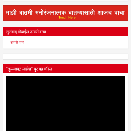
सुसंवाद मोबाईल डायरी वाचा
डायरी वाचा
“तुळजापूर लाईव्ह” युटयूब चॅनेल