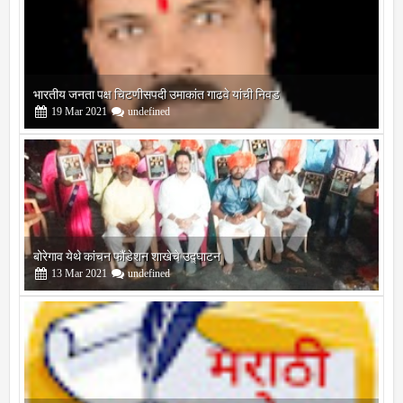
भारतीय जनता पक्ष चिटणीसपदी उमाकांत गाढवे यांची निवड
19
Mar
2021
undefined
बोरेगाव येथे कांचन फौंडेशन शाखेचे उद्घाटन
13
Mar
2021
undefined